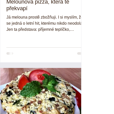
Melounová pizza, která tě
překvapí
Já melouna prostě zbožňuji. I si myslím, že
se jedná o letní hit, kterému nikdo neodolá.
Jen ta představa: příjemné teplíčko,
lehátko,...