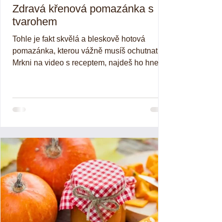
Zdravá křenová pomazánka s
tvarohem
Tohle je fakt skvělá a bleskově hotová
pomazánka, kterou vážně musíš ochutnat 🤩.
Mrkni na video s receptem, najdeš ho hned
dole. Je to...