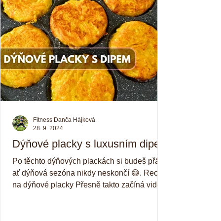
Fitness Danča Hájková
28. 9. 2024
Dýňové placky s luxusním dipem
Po těchto dýňových plackách si budeš přát,
ať dýňová sezóna nikdy neskončí 😅. Recept
na dýňové placky Přesně takto začíná video
recept...