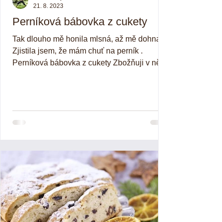
21. 8. 2023
Perníková bábovka z cukety
Tak dlouho mě honila mlsná, až mě dohnala!
Zjistila jsem, že mám chuť na perník .
Perníková bábovka z cukety Zbožňuji v něm
kousky ořechů...