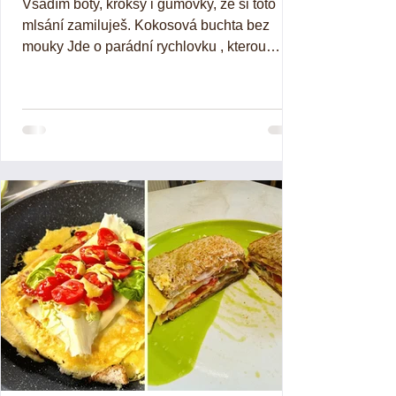
Vsadím boty, kroksy i gumovky, že si toto
mlsání zamiluješ. Kokosová buchta bez
mouky Jde o parádní rychlovku , kterou
zvládneš v mixéru....