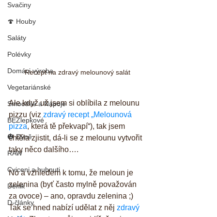
Svačiny
🍄 Houby
Saláty
Polévky
Domáci výroba
Recept na zdravý melounový salát
Vegetariánské
Ale když už jsem si oblíbila z melounu 
Smoothie a Nápoje
pizzu (viz 
zdravý recept „Melounová 
BEZlepkové
pizza
, která tě překvapí“), tak jsem 
🎃 Dýně
chtěla zjistit, dá-li se z melounu vytvořit 
taky něco dalšího…. 
RAW
Cviceni a hubnuti
No a vzhledem k tomu, že meloun je 
zelenina (byť často mylně považován 
Denik
za ovoce) – ano, opravdu zelenina ;) 
D-články
Tak se hned nabízí udělat z něj 
zdravý 