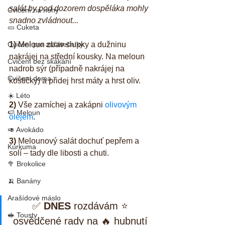
salát by pod dozorem dospěláka mohly 
Cvičení na nohy
snadno zvládnout...
🥒 Cuketa
Cvičení pro začátečníky
1)
 Meloun zbav slupky a dužninu 
nakrájej na střední kousky. Na meloun 
Cvičení bez skákání
nadrob sýr (případně nakrájej na 
Cvičení doma
kostičky) a přidej hrst máty a hrst oliv.
☀️ Léto
2)
 Vše zamíchej a zakápni 
olivovým 
🍉 Meloun
olejem
.
🥑 Avokádo
3)
 Melounový salát dochuť pepřem a 
Kurkuma
solí – tady dle libosti a chuti.
🥦 Brokolice
🍌 Banány
Arašídové máslo
✅ 
DNES
 rozdávám ⭐ 
🥪 Tousty
osvědčené rady na 🔥 hubnutí 