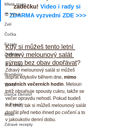
Mleté maso
zadečku! 
Video i rady si 
😎 Výzvy
ZDARMA vyzvedni ZDE >>>
Zelí
Čočka
Fazole
Kdy si můžeš tento letní 
zdravý melounový salát 
Zelenina
sýrem bez obav dopřávat
?
👨‍🍳 Luky
Zdravý melounový salát si můžeš 
Brambory
dopřát kdykoliv během dne, 
mimo 
pozdních večerních hodin
. Meloun 
Výzvy
totiž obsahuje spousty cukru, takže se 
Danča členství
večer opravdu nehodí. Pokud budeš 
🫑 Papriky
mít chuť, tak si můžeš melounový salát 
dopřát před nebo ihned po cvičení a to 
Müsli
v jakoukoliv denní dobu.
Zdravé recepty