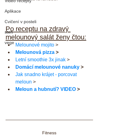
Video recepty
Aplikace
Cvičení v posteli
Po receptu na zdravý 
steh
melounový salát ženy čtou:
vege
Melounové mojito
 >
Melounová pizza
 >
Letní smoothie 3x jinak
 >
Domácí melounové nanuky
 >
Jak snadno krájet - porcovat 
meloun
 >
Meloun a hubnutí? VIDEO
 >
Fitness