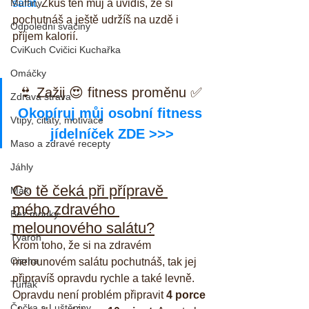
Muffiny
salát
. Zkus ten můj a uvidíš, že si 
pochutnáš a ještě udržíš na uzdě i 
Odpoledni svačiny
příjem kalorií.
CviKuch Cvičici Kuchařka
Omáčky
👙 Zažij 😍 fitness proměnu ✅ 
Zdravá strava
Okopíruj můj osobní fitness 
Vtipy, citáty, motivace
jídelníček ZDE >>>
Maso a zdravé recepty
Jáhly
Co tě čeká při přípravě 
Mák
mého zdravého 
Bez mouky
melounového salátu?
Tvaroh
Krom toho, že si na zdravém 
Cizrna
melounovém salátu pochutnáš, tak jej 
připravíš opravdu rychle a také levně. 
Tuňák
Opravdu není problém připravit 
4 porce 
Čočka a Luštěniny