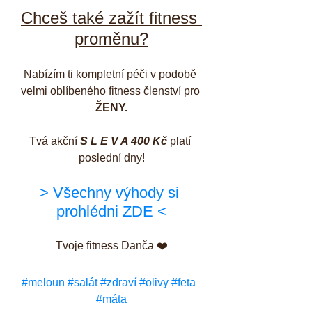
Chceš také zažít fitness 
proměnu?
Nabízím ti kompletní péči v podobě 
velmi oblíbeného fitness členství pro 
ŽENY.
Tvá akční 
S L E V A 400 Kč
 platí 
poslední dny!
> Všechny výhody si 
prohlédni ZDE <
Tvoje fitness Danča ❤️
#meloun
#salát
#zdraví
#olivy
#feta
#máta