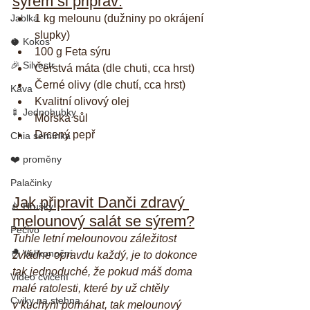
sýrem si připrav:
Jablka
1 kg melounu (dužniny po okrájení 
slupky)
🥥 Kokos
100 g Feta sýru
🎉 Silvestr
Čerstvá máta (dle chuti, cca hrst)
Černé olivy (dle chutí, cca hrst)
Káva
Kvalitní olivový olej
🍢 Jednohubky
Mořská sůl
Drcený pepř
Chia semínka
❤️ proměny
Palačinky
Jak připravit Danči zdravý 
🍐 Hrušky
melounový salát se sýrem?
Pečivo
Tuhle letní melounovou záležitost 
🐣 Velikonoční
zvládne opravdu každý, je to dokonce 
tak jednoduché, že pokud máš doma 
Video cvičení
malé ratolesti, které by už chtěly 
Cviky na stehna
v kuchyni pomáhat, tak melounový 