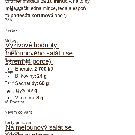
chutného salátu za 
10 minut.
 A na to by 
měla stačit jedna mince, teda alespoň 
Pohanka
ta 
padesáti korunová 
ano :).
Běh
Květák
Mrkev
Výživové hodnoty 
Kuskus
melounového salátu se 
sýrem (4 porce):
Červená řepa
Energie: 
2 700 kJ
Čaje
Bílkoviny: 
24 g
Rýže
Sacharidy: 
60 g
Tuky: 
42 g
Lidl letak
Vláknina: 
8 g
🍂 Podzim
Nevím co vařit
Testy potravin
Na melounový salát se 
Grilování