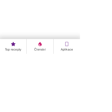
Top recepty
Členství
Aplikace
Zdravý melounový salát
Budu moc ráda, když budeš zdravý 
melounový salát sdílet.
PS: 
Moji zdravou kuchařku najdeš na: 
DancaKucharka.cz a poslední dva dny 
platí 
sleva 200 Kč
.
Štítky: