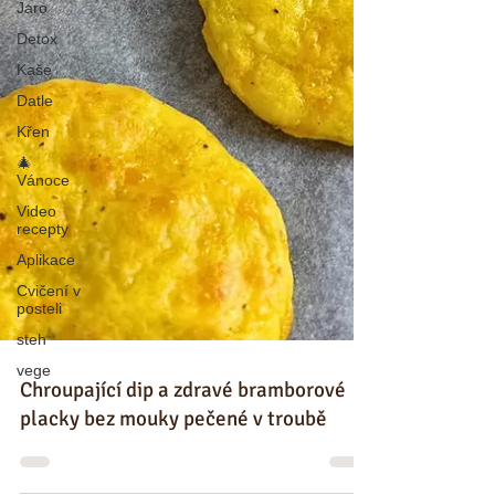
Jaro
Detox
Kaše
Datle
Křen
🎄
Vánoce
Video
recepty
Aplikace
Cvičení v
posteli
steh
vege