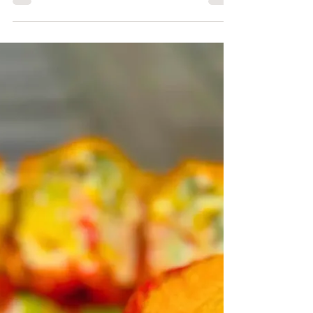
14 Kč za porci zdravého a chutného
oběda. Zahřívací šťouchané brambory
s pohankou