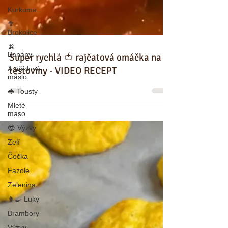
Kurkuma
🥦
Brokolice
🍌
Banány
Arašídové
máslo
🥪 Tousty
Super rychlá 🍅 rajčatová omáčka na
Mleté
těstoviny - VIDEO RECEPT
maso
😎 Výzvy
Zelí
Čočka
Fazole
Zelenina
👨‍🍳 Luky
Brambory
Výzvy