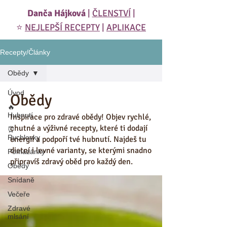
Danča Hájková
|
ČLENSTVÍ
|
⭐️
NEJLEPŠÍ RECEPTY
|
APLIKACE
Recepty/Články
Obědy
Úvod
Obědy
🔥
Hubnutí
Inspirace pro zdravé obědy! Objev rychlé,
chutné a výživné recepty, které ti dodají
⏰
Rychlovky
energii a podpoří tvé hubnutí. Najdeš tu
dietní i levné varianty, se kterými snadno
Pomazánky
připravíš zdravý oběd pro každý den.
Obědy
Snídaně
Večeře
Zdravé
mlsání