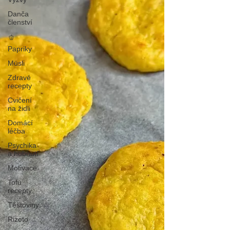
Danča
členství
🫑
Papriky
Müsli
Zdravé
recepty
Cvičení
na židli
Domácí
léčba
Psychika
a hubnutí
Motivace
Tofu
recepty
Těstoviny
Rizoto