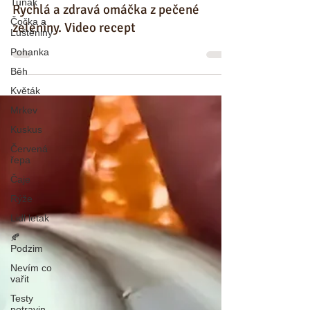
Tuňák
Čočka a
Luštěniny
Rychlá a zdravá omáčka z pečené
Pohanka
zeleniny. Video recept
Běh
Květák
Mrkev
Kuskus
Červená
řepa
Čaje
Rýže
Lidl letak
🍂
Podzim
Nevím co
vařit
Testy
potravin