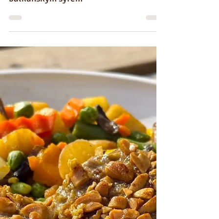
Karbanátky z červené řepy s
balkánským sýrem