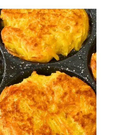
Chroupající dip a zdravé bramborové
placky bez mouky pečené v troubě