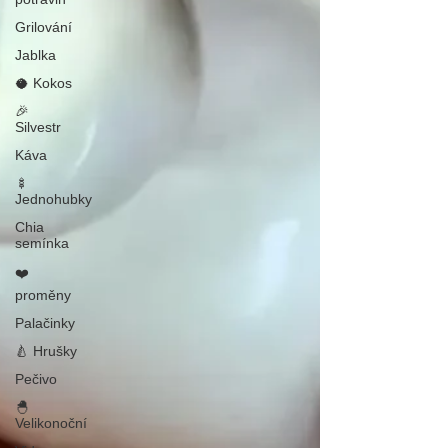
Grilování
Jablka
🥥 Kokos
🎉
Silvestr
Káva
🍢
Jednohubky
Chia
semínka
❤️
proměny
Palačinky
🍐 Hrušky
Pečivo
🐣
Velikonoční