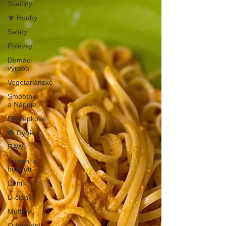
Svačiny
🍄 Houby
Saláty
Polévky
Domáci
výroba
Vegetariánské
Smoothie
a Nápoje
BEZlepkové
🎃 Dýně
RAW
Cviceni a
hubnuti
Denik
D-články
Muffiny
Odpoledni