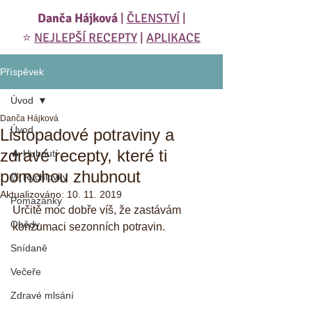
Danča Hájková
|
ČLENSTVÍ
|
⭐️
NEJLEPŠÍ RECEPTY
|
APLIKACE
Příspěvek
Úvod
Danča Hájková
Úvod
Listopadové potraviny a
zdravé recepty, které ti
🔥 Hubnutí
pomohou zhubnout
⏰ Rychlovky
Aktualizováno:
10. 11. 2019
Pomazánky
Určitě moc dobře víš, že zastávám 
Obědy
konzumaci sezonních potravin. 
Snídaně
Večeře
Zdravé mlsání