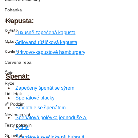
Pohanka
Kapusta:
Běh
Květák
Luxusně zapečená kapusta
Mrkev
Grilovaná růžičková kapusta
Kuskus
Mrkvovo-kapustové hamburgery
Červená řepa
Čaje
Špenát:
Rýže
Zapečený špenát se sýrem
Lidl letak
Špenátové placky
🍂 Podzim
Smoothie se špenátem
Nevím co vařit
Špenátová polévka jednoduše a 
Testy potravin
rychle
Grilování
Špenátová svačinka při hubnutí