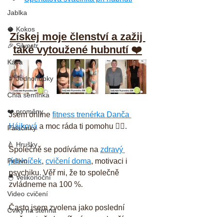
Jablka
🥥 Kokos
Získej moje členství a zažij 
🎉 Silvestr
také vytoužené hubnutí ❤️
Káva
🍢 Jednohubky
Chia semínka
❤️ proměny
Jsem online 
fitness trenérka Danča 
Hájková
 a moc ráda ti pomohu 🙋‍♀️. 
Palačinky
🍐 Hrušky
Společně se podíváme na 
zdravý 
Pečivo
jídelníček
, 
cvičení doma
, motivaci i 
psychiku. Věř mi, že to společně 
🐣 Velikonoční
zvládneme na 100 %. 
Video cvičení
Často jsem zvolena jako poslední 
Cviky na stehna