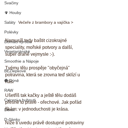
Svačiny
🍄 Houby
Saláty
Večeře z brambory a vajíčka >
Polévky
Nemusíš tedy baštit cizokrajné 
Domáci výroba
speciality, mořské potvory a další, 
Vegetariánské
super drahé vejmysle :-). 
Smoothie a Nápoje
Tvému tělu prospěje "obyčejná" 
BEZlepkové
potravina, která se zrovna teď sklízí u 
🎃 Dýně
nás. 
RAW
Ušetříš tak kačky a ještě tělu dodáš 
Cviceni a hubnuti
přesně to pravé - ořechové. Jak pořád 
říkám: v jednoduchosti je krása. 
Denik
D-články
Níže ti uvedu právě dostupné potraviny 