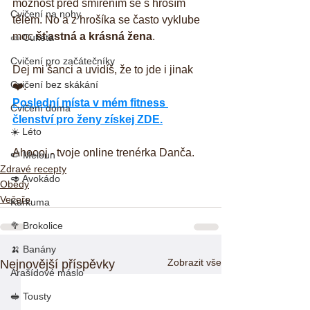
možnost před smířením se s hroším 
Cvičení na nohy
tělem. No a z hrošíka se často vyklube 
moc 
šťastná a krásná žena
. 
🥒 Cuketa
Cvičení pro začátečníky
Dej mi šanci a uvidíš, že to jde i jinak 
Cvičení bez skákání
❤️.
Poslední místa v mém fitness 
Cvičení doma
členství pro ženy získej ZDE.
☀️ Léto
Ahoooj - tvoje online trenérka Danča.
🍉 Meloun
Zdravé recepty
🥑 Avokádo
Obědy
Večeře
Kurkuma
🥦 Brokolice
🍌 Banány
Zobrazit vše
Nejnovější příspěvky
Arašídové máslo
🥪 Tousty