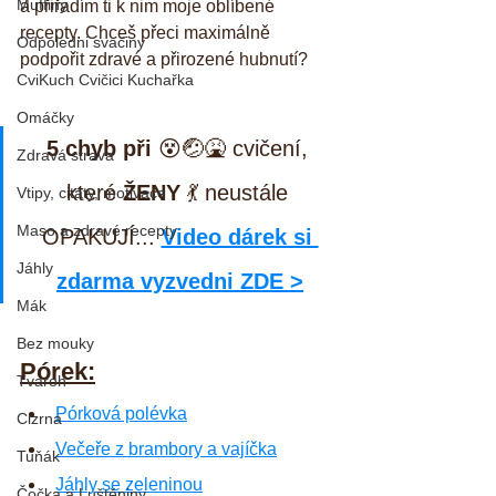
Muffiny
a přiřadím ti k nim moje oblíbené 
recepty. Chceš přeci maximálně 
Odpoledni svačiny
podpořit zdravé a přirozené hubnutí?
CviKuch Cvičici Kuchařka
Omáčky
5 chyb při
 😵🤕🤮 cvičení, 
Zdravá strava
které 
ŽENY
 💃 neustále 
Vtipy, citáty, motivace
Maso a zdravé recepty
OPAKUJÍ... 
Video dárek si 
Jáhly
zdarma vyzvedni ZDE >
Mák
Bez mouky
Pórek:
Tvaroh
Pórková polévka
Cizrna
Večeře z brambory a vajíčka
Tuňák
Jáhly se zeleninou
Čočka a Luštěniny