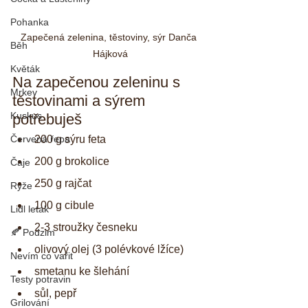
Pohanka
Zapečená zelenina, těstoviny, sýr Danča 
Běh
Hájková
Květák
Na zapečenou zeleninu s 
Mrkev
těstovinami a sýrem 
Kuskus
potřebuješ
Červená řepa
200 g sýru feta
200 g brokolice
Čaje
250 g rajčat
Rýže
100 g cibule
Lidl letak
2-3 stroužky česneku
🍂 Podzim
olivový olej (3 polévkové lžíce)
Nevím co vařit
smetanu ke šlehání
Testy potravin
sůl, pepř
Grilování