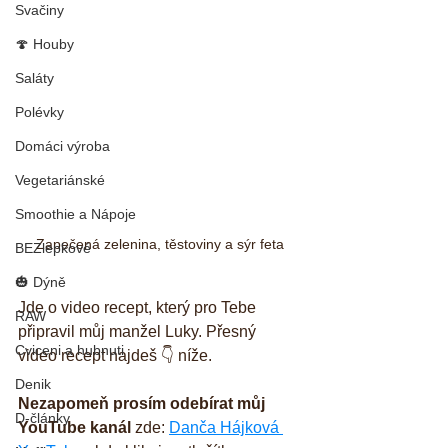
Svačiny
🍄 Houby
Saláty
Polévky
Domáci výroba
Vegetariánské
Smoothie a Nápoje
Zapečená zelenina, těstoviny a sýr feta
BEZlepkové
🎃 Dýně
Jde o video recept, který pro Tebe 
RAW
připravil můj manžel Luky. Přesný 
Cviceni a hubnuti
video recept najdeš 👇 níže.
Denik
Nezapomeň prosím odebírat můj 
D-články
YouTube kanál
 zde: 
Danča Hájková 