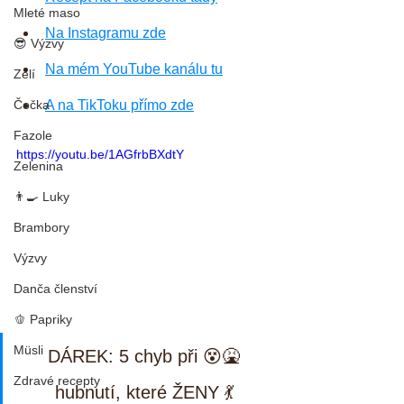
Mleté maso
Na Instagramu zde
😎 Výzvy
Na mém YouTube kanálu tu
Zelí
Čočka
A na TikToku přímo zde
Fazole
https://youtu.be/1AGfrbBXdtY
Zelenina
👨‍🍳 Luky
Brambory
Výzvy
Danča členství
🫑 Papriky
Müsli
DÁREK: 5 chyb při 😵🤮 
Zdravé recepty
hubnutí, které ŽENY 💃 