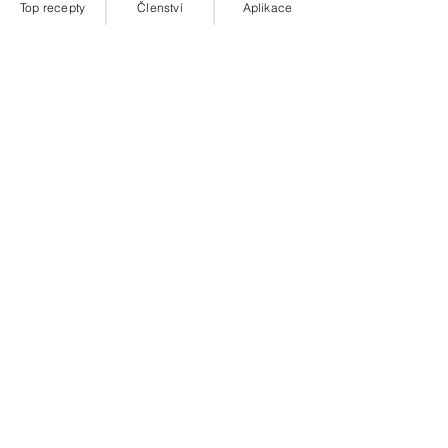
Top recepty
Členství
Aplikace
zelenina
sýr
zapečená
těstoviny
feta
⏰ Rychlovky
Obědy
Večeře
Zobrazit vše
Nejnovější příspěvky