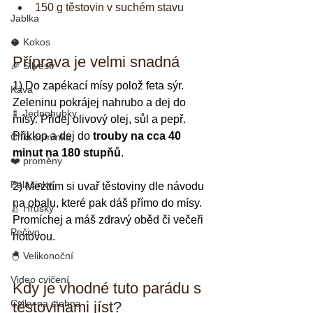
150 g těstovin v suchém stavu
Jablka
🥥 Kokos
Příprava je velmi snadná
🎉 Silvestr
1) Do zapékací mísy polož feta sýr. 
Káva
Zeleninu pokrájej nahrubo a dej do 
🍢 Jednohubky
mísy. Přidej olivový olej, sůl a pepř. 
Přiklop a dej do 
trouby na cca 40 
Chia semínka
minut na 180 stupňů
.
❤️ proměny
Palačinky
2) Mezitím si uvař těstoviny dle návodu 
na obalu, které pak dáš přímo do mísy. 
🍐 Hrušky
Promíchej a máš zdravý oběd či večeři 
Pečivo
hotovou.
🐣 Velikonoční
Video cvičení
Kdy je vhodné tuto parádu s 
Cviky na stehna
těstovinami jíst?