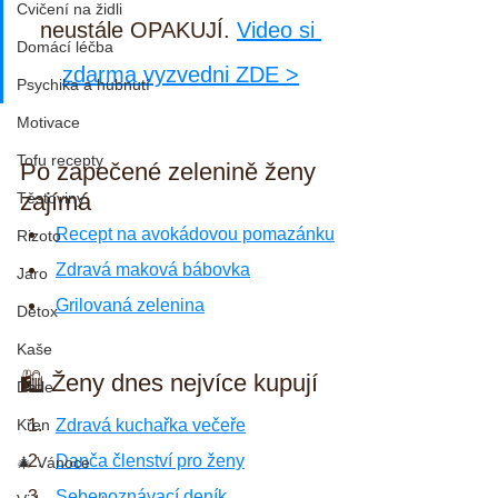
Cvičení na židli
neustále OPAKUJÍ. 
Video si 
Domácí léčba
zdarma vyzvedni ZDE >
Psychika a hubnutí
Motivace
Tofu recepty
Po zapečené zelenině ženy 
zajímá
Těstoviny
Recept na avokádovou pomazánku
Rizoto
Zdravá maková bábovka
Jaro
Grilovaná zelenina
Detox
Kaše
🛍️ Ženy dnes nejvíce kupují
Datle
Zdravá kuchařka večeře
Křen
Danča členství pro ženy
🎄 Vánoce
Sebepoznávací deník