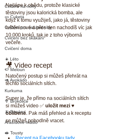
Nejlépe k obědu, protože klasické 
Cvičení na nohy
těstoviny jsou kalorická bomba, ale 
🥒 Cuketa
když k tomu využiješ, jako já, těstoviny 
Cvičení pro začátečníky
luštěninové a přes den nachodíš víc jak 
10 000 kroků, tak je z toho výborná 
Cvičení bez skákání
večeře.
Cvičení doma
☀️ Léto
🎥 Video recept
🍉 Meloun
Natočený postup si můžeš přehrát na 
🥑 Avokádo
těchto sociálních sítích. 
Kurkuma
Super je, že přímo na sociálních sítích 
🥦 Brokolice
si můžeš video ✅ 
uložit mezi ♥️ 
🍌 Banány
oblíbené
. Pak máš přehled a k receptu 
se můžeš pohodlně vracet.
Arašídové máslo
🥪 Tousty
Recept na Facebooku tady