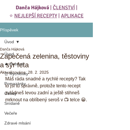
Danča Hájková
|
ČLENSTVÍ
|
⭐️
NEJLEPŠÍ RECEPTY
|
APLIKACE
Příspěvek
Úvod
Danča Hájková
Úvod
Zapečená zelenina, těstoviny
a sýr feta
🔥 Hubnutí
Aktualizováno:
28. 2. 2025
⏰ Rychlovky
Máš ráda snadné a rychlé recepty? Tak 
Pomazánky
to jsi tu správně, protože tento recept 
zvládneš levou zadní a ještě stihneš 
Obědy
mrknout na oblíbený seroš v 📺 telce 😀.
Snídaně
Večeře
Zdravé mlsání