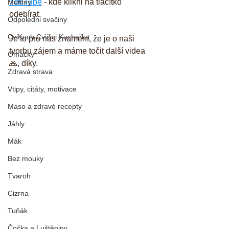
YouTube
 - kde klikni na tlačítko 
Muffiny
odebírat. 
Odpoledni svačiny
CviKuch Cvičici Kuchařka
Je to pro nás znamení, že je o naši 
tvorbu zájem a máme točit další videa 
Omáčky
🙏, díky.
Zdravá strava
Vtipy, citáty, motivace
Maso a zdravé recepty
Jáhly
Mák
Bez mouky
Tvaroh
Cizrna
Tuňák
Čočka a Luštěniny