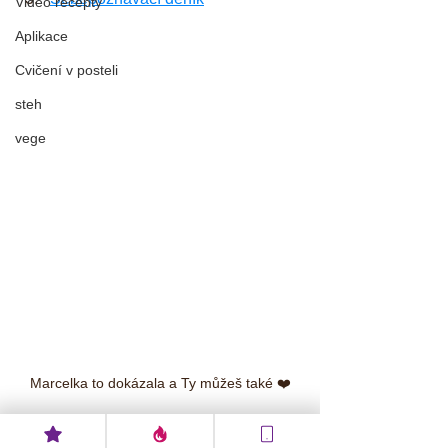
Video recepty
Aplikace
Cvičení v posteli
steh
vege
Marcelka to dokázala a Ty můžeš také ❤️
Štítky: