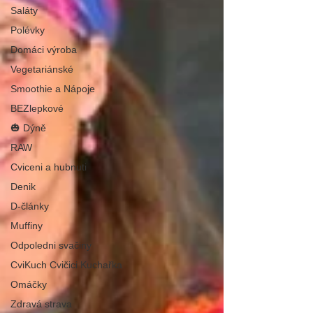
Saláty
Polévky
Domáci výroba
Vegetariánské
Smoothie a Nápoje
BEZlepkové
🎃 Dýně
RAW
Cviceni a hubnuti
Denik
D-články
Muffiny
Odpoledni svačiny
CviKuch Cvičici Kuchařka
Omáčky
Zdravá strava