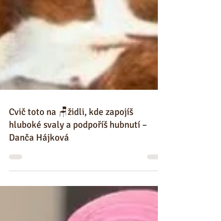
Cvič toto na 🪑židli, kde zapojíš
hluboké svaly a podpoříš hubnutí –
Danča Hájková