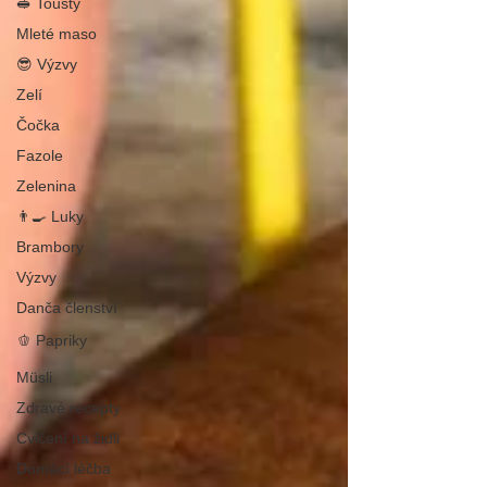
🥪 Tousty
Mleté maso
😎 Výzvy
Zelí
Čočka
Fazole
Zelenina
👨‍🍳 Luky
Brambory
Výzvy
Danča členství
🫑 Papriky
Müsli
Zdravé recepty
Cvičení na židli
Domácí léčba