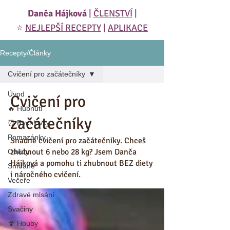
Danča Hájková
|
ČLENSTVÍ
|
⭐️
NEJLEPŠÍ RECEPTY
|
APLIKACE
Recepty/Články
Cvičení pro začátečníky
Úvod
Cvičení pro
🔥 Hubnutí
začátečníky
⏰ Rychlovky
Pomazánky
Snadné cvičení pro začátečníky. Chceš
zhubnout 6 nebo 28 kg? Jsem Danča
Obědy
Hájková a pomohu ti zhubnout BEZ diety
Snídaně
i náročného cvičení.
Večeře
Zdravé mlsání
Svačiny
🍄 Houby