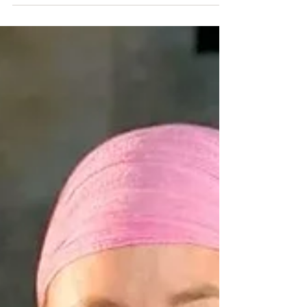
Prozrazuji To veřejně! Natočila jsem i
video