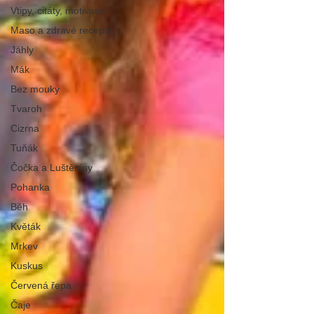
Vtipy, citáty, motivace
Maso a zdravé recepty
Jáhly
Mák
Bez mouky
Tvaroh
Cizrna
Tuňák
Čočka a Luštěniny
Pohanka
Běh
Květák
Mrkev
Kuskus
Červená řepa
Čaje