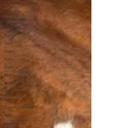
Psychika a hubnutí
Motivace
Tofu recepty
Těstoviny
Rizoto
Jaro
Detox
Kaše
Datle
Křen
🎄 Vánoce
Video recepty
Aplikace
Cvičení v posteli
steh
vege