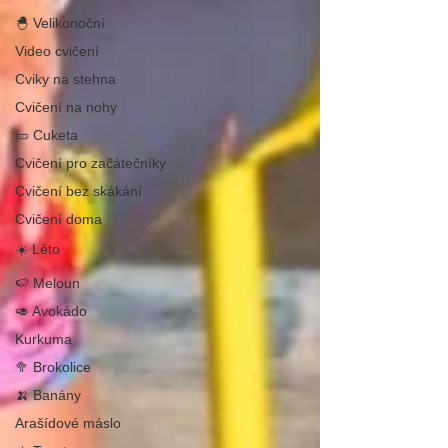
🐣 Velikonoční
Video cvičení
Cviky na stehna
Cvičení na nohy
🥒 Cuketa
Cvičení pro začátečníky
Cvičení bez skákání
Cvičení doma
☀️ Léto
🍉 Meloun
🥑 Avokádo
Kurkuma
🥦 Brokolice
🍌 Banány
Arašídové máslo