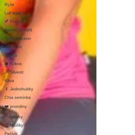
Rýže
Lidl letak
🍂 Podzim
Nevím co vařit
Testy potravin
Grilování
Jablka
🥥 Kokos
🎉 Silvestr
Káva
🍢 Jednohubky
Chia semínka
❤️ proměny
Palačinky
🍐 Hrušky
Pečivo