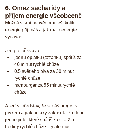
6. Omez sacharidy a 
příjem energie všeobecně
Možná si ani neuvědomuješ, kolik 
energie přijímáš a jak málo energie 
vydáváš. 
Jen pro přestavu:
jednu oplatku (tatranku) spálíš za 
40 minut rychlé chůze
0,5 světlého piva za 30 minut 
rychlé chůze
hamburger za 55 minut rychlé 
chůze
A teď si představ, že si dáš burger s 
pivkem a pak nějaký zákusek. Pro tebe 
jedno jídlo, které spálíš za cca 2,5 
hodiny rychlé chůze. Ty ale moc 