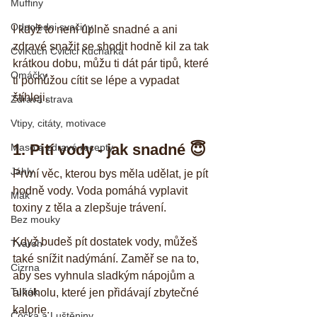
Muffiny
Odpoledni svačiny
I když to není úplně snadné a ani 
zdravé snažit se shodit hodně kil za tak 
CviKuch Cvičici Kuchařka
krátkou dobu, můžu ti dát pár tipů, které 
Omáčky
ti pomůžou cítit se lépe a vypadat 
štíhleji.
Zdravá strava
Vtipy, citáty, motivace
1. Pití vody - jak snadné 😇
Maso a zdravé recepty
Jáhly
První věc, kterou bys měla udělat, je pít 
hodně vody. Voda pomáhá vyplavit 
Mák
toxiny z těla a zlepšuje trávení. 
Bez mouky
Když budeš pít dostatek vody, můžeš 
Tvaroh
také snížit nadýmání. Zaměř se na to, 
Cizrna
aby ses vyhnula sladkým nápojům a 
Tuňák
alkoholu, které jen přidávají zbytečné 
kalorie.
Čočka a Luštěniny