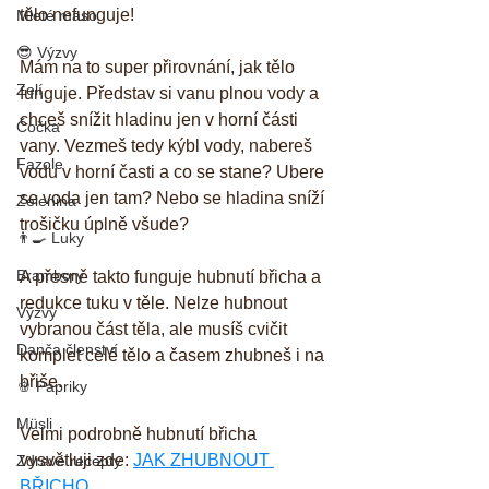
tělo nefunguje!
Mleté maso
😎 Výzvy
Mám na to super přirovnání, jak tělo 
Zelí
funguje. Představ si vanu plnou vody a 
chceš snížit hladinu jen v horní části 
Čočka
vany. Vezmeš tedy kýbl vody, nabereš 
Fazole
vodu v horní časti a co se stane? Ubere 
se voda jen tam? Nebo se hladina sníží 
Zelenina
trošičku úplně všude?
👨‍🍳 Luky
Brambory
A přesně takto funguje hubnutí břicha a 
redukce tuku v těle. Nelze hubnout 
Výzvy
vybranou část těla, ale musíš cvičit 
Danča členství
komplet celé tělo a časem zhubneš i na 
břiše.
🫑 Papriky
Müsli
Velmi podrobně hubnutí břicha 
vysvětluji zde: 
JAK ZHUBNOUT 
Zdravé recepty
BŘICHO