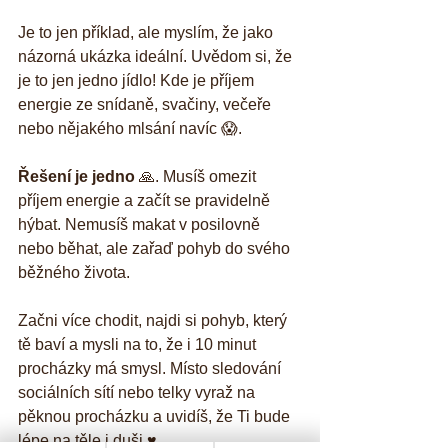
Je to jen příklad, ale myslím, že jako 
názorná ukázka ideální. Uvědom si, že 
je to jen jedno jídlo! Kde je příjem 
energie ze snídaně, svačiny, večeře 
nebo nějakého mlsání navíc 😱.
Řešení je jedno
 🙏. Musíš omezit 
příjem energie a začít se pravidelně 
hýbat. Nemusíš makat v posilovně 
nebo běhat, ale zařaď pohyb do svého 
běžného života.
Začni více chodit, najdi si pohyb, který 
tě baví a mysli na to, že i 10 minut 
procházky má smysl. Místo sledování 
sociálních sítí nebo telky vyraž na 
pěknou procházku a uvidíš, že Ti bude 
lépe na těle i duši ♥️.