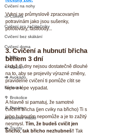
Cvičení na nohy
Vyhni se průmyslově zpracovaným 
🥒 Cuketa
potravinám jako jsou sušenky, 
Cvičení pro začátečníky
polotovary, fastfoody...
Cvičení bez skákání
Cvičení doma
3. Cvičení a hubnutí břicha 
☀️ Léto
během 3 dní
I když tři dny nejsou dostatečně dlouhé 
🍉 Meloun
na to, aby se projevily výrazné změny, 
🥑 Avokádo
pravidelné cvičení ti pomůže cítit se 
Kurkuma
lépe a lépe vypadat. 
🥦 Brokolice
A hlavně si pamatuj, že samotné 
🍌 Banány
cvičení břicha (jen cviky na břicho) Ti s 
jeho hubnutím nepomůže a je to zažitý 
Arašídové máslo
nesmysl. 
Tím, že budeš cvičit jen 
🥪 Tousty
břicho, tak břicho nezhubneš
‼️ Tak 