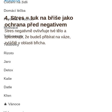
Cvičení na židli
Domácí léčba
4. Stres = tuk na břiše jako 
Psychika a hubnutí
ochrana před negativem
Motivace
Stres negativně ovlivňuje tvé tělo a 
Tofu recepty
způsobuje, že budeš přibírat na váze, 
zvláště v oblasti břicha. 
Těstoviny
Rizoto
Jaro
Detox
Kaše
Datle
Křen
🎄 Vánoce