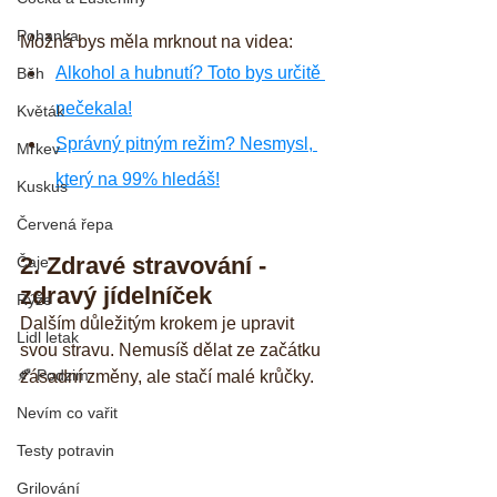
Pohanka
Možná bys měla mrknout na videa:
Alkohol a hubnutí? Toto bys určitě 
Běh
nečekala!
Květák
Správný pitným režim? Nesmysl, 
Mrkev
který na 99% hledáš!
Kuskus
Červená řepa
2. Zdravé stravování - 
Čaje
zdravý jídelníček
Rýže
Dalším důležitým krokem je upravit 
Lidl letak
svou stravu. Nemusíš dělat ze začátku 
🍂 Podzim
zásadní změny, ale stačí malé krůčky. 
Nevím co vařit
Testy potravin
Grilování