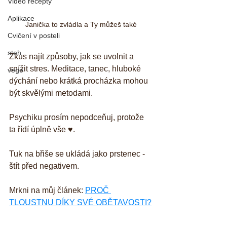
Video recepty
Aplikace
Janička to zvládla a Ty můžeš také
Cvičení v posteli
steh
Zkus najít způsoby, jak se uvolnit a 
snížit stres. Meditace, tanec, hluboké 
vege
dýchání nebo krátká procházka mohou 
být skvělými metodami.
Psychiku prosím nepodceňuj, protože 
ta řídí úplně vše ♥️. 
Tuk na břiše se ukládá jako prstenec - 
štít před negativem.
Mrkni na můj článek: 
PROČ 
TLOUSTNU DÍKY SVÉ OBĚTAVOSTI?