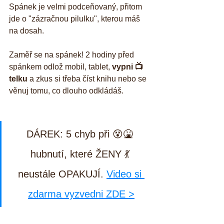
Spánek je velmi podceňovaný, přitom 
jde o "zázračnou pilulku", kterou máš 
na dosah. 
Zaměř se na spánek! 2 hodiny před 
spánkem odlož mobil, tablet, 
vypni 📺 
telku
 a zkus si třeba číst knihu nebo se 
věnuj tomu, co dlouho odkládáš.
DÁREK: 5 chyb při 😵🤮 
hubnutí, které ŽENY 💃 
neustále OPAKUJÍ. 
Video si 
zdarma vyzvedni ZDE >