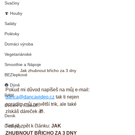
Svačiny
🍄 Houby
Saláty
Polévky
Domáci výroba
Vegetariánské
Smoothie a Nápoje
Jak zhubnout břicho za 3 dny
BEZlepkové
🎃 Dýně
Pokud mi důvod napíšeš na můj e-mail: 
RAW
danca@dancavideo.cz
 tak ti nejen 
poradím můj největší trik, ale také 
Cviceni a hubnuti
získáš dáreček 🎁.
Denik
Teď již zpět k článku: 
JAK 
D-články
ZHUBNOUT BŘICHO ZA 3 DNY