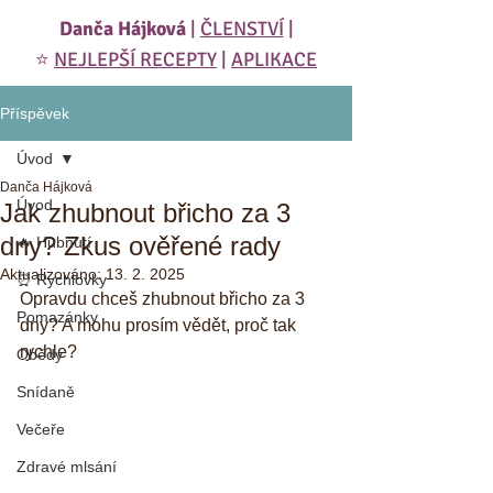
Danča Hájková
|
ČLENSTVÍ
|
⭐️
NEJLEPŠÍ RECEPTY
|
APLIKACE
Příspěvek
Úvod
Danča Hájková
Úvod
Jak zhubnout břicho za 3
dny? Zkus ověřené rady
🔥 Hubnutí
Aktualizováno:
13. 2. 2025
⏰ Rychlovky
Opravdu chceš zhubnout břicho za 3 
Pomazánky
dny? A mohu prosím vědět, proč tak 
rychle? 
Obědy
Snídaně
Večeře
Zdravé mlsání