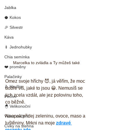
Jablka
🥥 Kokos
🎉 Silvestr
Káva
🍢 Jednohubky
Chia semínka
Marcelka to zvládla a Ty můžeš také
❤️ proměny
Palačinky
Omez svoje hříchy 😈, já věřím, že moc 
🍐 Hrušky
dobře víš, jaké to jsou 😀. Nemusíš se 
jich zcela vzdát, ale jez polovinu toho, 
Pečivo
co běžně.
🐣 Velikonoční
Naopak přidej zeleninu, ovoce, maso a 
Video cvičení
luštěniny. Mrkni na moje 
zdravé 
Cviky na stehna
recepty zde.