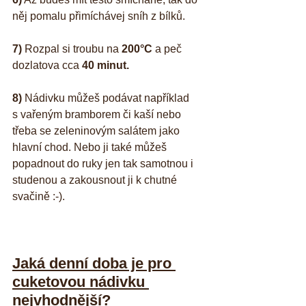
něj pomalu přimíchávej sníh z bílků.
7)
 Rozpal si troubu na 
200°C
 a peč 
dozlatova cca 
40 minut.
8)
 Nádivku můžeš podávat například 
s vařeným bramborem či kaší nebo 
třeba se zeleninovým salátem jako 
hlavní chod. Nebo ji také můžeš 
popadnout do ruky jen tak samotnou i 
studenou a zakousnout ji k chutné 
svačině :-).
Jaká denní doba je pro 
cuketovou nádivku 
nejvhodnější?