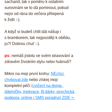
sacharid, tak v poměru k ostatním 
surovinám se to dá pominout, pokud 
nejsi od rána do večera přilepená 
k židli :-).
A když si budeš chtít dát nášup i 
s bramborem, tak nejpozději k obědu, 
ju?! Dobrou chuť :-).
ps:
 nemáš jistotu ve svém stravování a 
zdravém životním stylu nebo hubnutí? 
Mrkni na moji první knihu: 
NEchci 
chybovat zde
 nebo získej moji 
kompletní péči 
(cvičení na doma, 
jídelníčky, motivace, fit dárky, psychická 
podpora, online i SMS poradna) ZDE >.