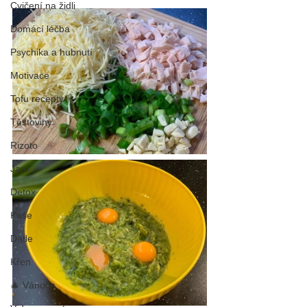
Cvičení na židli
Domácí léčba
Psychika a hubnutí
Motivace
Tofu recepty
Těstoviny
Rizoto
Jaro
Detox
Kaše
Datle
Křen
🎄 Vánoce