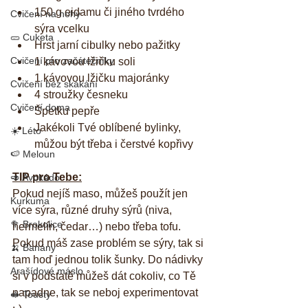
150 g eidamu či jiného tvrdého 
Cvičení na nohy
sýra vcelku
🥒 Cuketa
Hrst jarní cibulky nebo pažitky
Cvičení pro začátečníky
1 kávovou lžičku soli
1 kávovou lžičku majoránky
Cvičení bez skákání
4 stroužky česneku
Cvičení doma
Špetku pepře
Jakékoli Tvé oblíbené bylinky, 
☀️ Léto
můžou být třeba i čerstvé kopřivy
🍉 Meloun
TIP pro Tebe:
🥑 Avokádo
Pokud nejíš maso, můžeš použít jen 
Kurkuma
více sýra, různé druhy sýrů (niva, 
🥦 Brokolice
hermelín, čedar…) nebo třeba tofu. 
Pokud máš zase problém se sýry, tak si 
🍌 Banány
tam hoď jednou tolik šunky. Do nádivky 
Arašídové máslo
si v podstatě můžeš dát cokoliv, co Tě 
napadne, tak se neboj experimentovat 
🥪 Tousty