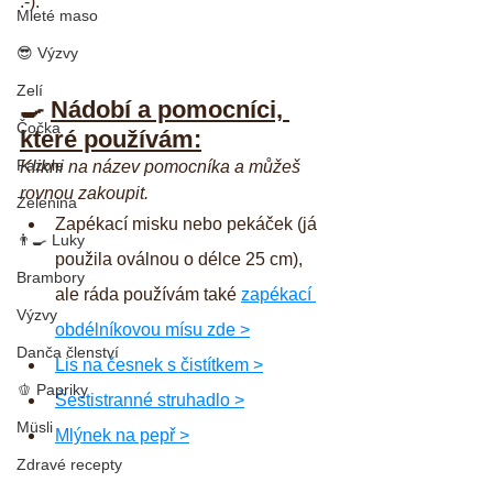
:-).
Mleté maso
😎 Výzvy
Zelí
🍳 
Nádobí a pomocníci, 
Čočka
které používám:
Fazole
Klikni na název pomocníka a můžeš 
rovnou zakoupit.
Zelenina
Zapékací misku nebo pekáček (já 
👨‍🍳 Luky
použila oválnou o délce 25 cm), 
Brambory
ale ráda používám také 
zapékací 
Výzvy
obdélníkovou mísu zde >
Danča členství
Lis na česnek s čistítkem >
🫑 Papriky
Šestistranné struhadlo >
Müsli
Mlýnek na pepř >
Zdravé recepty