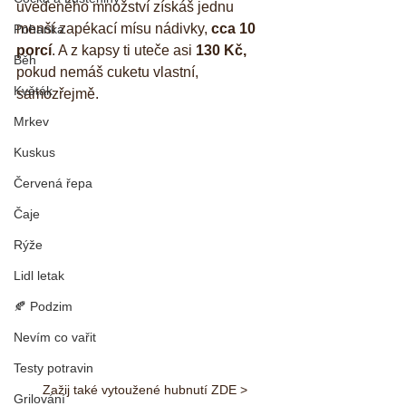
uvedeného množství získáš jednu 
menší zapékací mísu nádivky, 
cca 10 
Pohanka
porcí
. A z kapsy ti uteče asi 
130 Kč,
Běh
pokud nemáš cuketu vlastní, 
Květák
samozřejmě.
Mrkev
Kuskus
Červená řepa
Čaje
Rýže
Lidl letak
🍂 Podzim
Nevím co vařit
Testy potravin
Zažij také vytoužené hubnutí ZDE >
Grilování