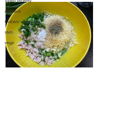
Video recepty
Aplikace
Cvičení v posteli
steh
vege