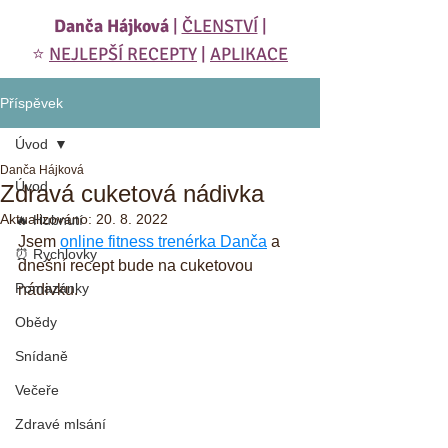
Danča Hájková
|
ČLENSTVÍ
|
⭐️
NEJLEPŠÍ RECEPTY
|
APLIKACE
Příspěvek
Úvod
Danča Hájková
Úvod
Zdravá cuketová nádivka
Aktualizováno:
20. 8. 2022
🔥 Hubnutí
Jsem 
online fitness trenérka Danča
 a 
⏰ Rychlovky
dnešní recept bude na cuketovou 
Pomazánky
nádivku. 
Obědy
Snídaně
Večeře
Zdravé mlsání