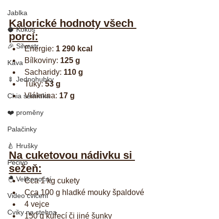
Jablka
Kalorické hodnoty všech 
🥥 Kokos
porcí:
🎉 Silvestr
Energie: 
1 290 kcal
Bílkoviny: 
125 g
Káva
Sacharidy: 
110 g
🍢 Jednohubky
Tuky: 
53 g
Vláknina: 
17 g
Chia semínka
❤️ proměny
Palačinky
🍐 Hrušky
Na cuketovou nádivku si 
Pečivo
sežeň:
🐣 Velikonoční
Cca 1 kg cukety
Cca 100 g hladké mouky špaldové
Video cvičení
4 vejce
Cviky na stehna
150 g kuřecí či jiné šunky