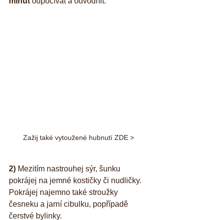
minut
 odpočívat a odvodnit.
Zažij také vytoužené hubnutí ZDE >
2)
 Mezitím nastrouhej sýr, šunku 
pokrájej na jemné kostičky či nudličky. 
Pokrájej najemno také stroužky 
česneku a jarní cibulku, popřípadě 
čerstvé bylinky.