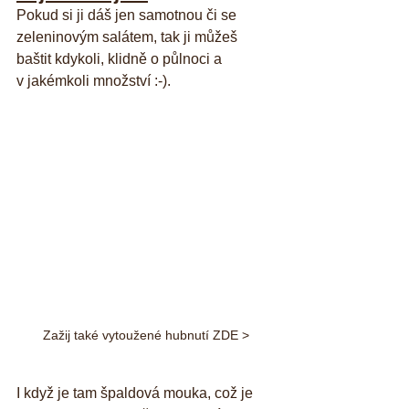
Pokud si ji dáš jen samotnou či se 
zeleninovým salátem, tak ji můžeš 
baštit kdykoli, klidně o půlnoci a 
v jakémkoli množství :-). 
Zažij také vytoužené hubnutí ZDE >
I když je tam špaldová mouka, což je 