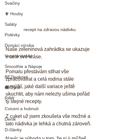
Svačiny
🍄 Houby
Saláty
recept na zdravou nádivku
Polévky
Domáci výroba
Naše zeleninová zahrádka se ukazuje 
Vegetariánské
v celé své kráse. 
Smoothie a Nápoje
Pomalu přestávám stíhat vše 
BEZlepkové
zpracovávat a celá rodina stále 
vymýšlí, jaké další variace ještě 
🎃 Dýně
ukuchtit, aby nám nelezly ušima pořád 
RAW
ty stejné recepty. 
Cviceni a hubnuti
Z cuket už jsem zkoušela vše možné a 
Denik
tato nádivka je lehká a chutná zároveň. 
D-články
Navíc je výhoda v tom, že si ji můžeš 