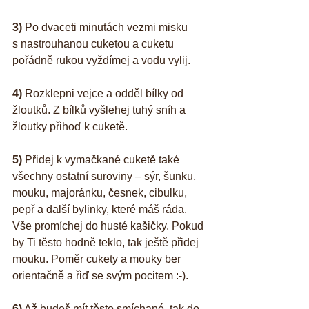
3)
 Po dvaceti minutách vezmi misku 
s nastrouhanou cuketou a cuketu 
pořádně rukou vyždímej a vodu vylij.
4)
 Rozklepni vejce a odděl bílky od 
žloutků. Z bílků vyšlehej tuhý sníh a 
žloutky přihoď k cuketě.
5) 
Přidej k vymačkané cuketě také 
všechny ostatní suroviny – sýr, šunku, 
mouku, majoránku, česnek, cibulku, 
pepř a další bylinky, které máš ráda. 
Vše promíchej do husté kašičky. Pokud 
by Ti těsto hodně teklo, tak ještě přidej 
mouku. Poměr cukety a mouky ber 
orientačně a řiď se svým pocitem :-).
6)
 Až budeš mít těsto smíchané, tak do 