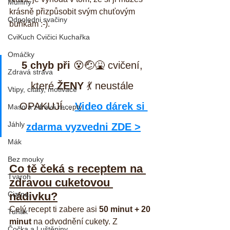
Muffiny
krásně přizpůsobit svým chuťovým 
Odpoledni svačiny
buňkám :-).
CviKuch Cvičici Kuchařka
Omáčky
5 chyb při
 😵🤕🤮 cvičení, 
Zdravá strava
které 
ŽENY
 💃 neustále 
Vtipy, citáty, motivace
OPAKUJÍ... 
Video dárek si 
Maso a zdravé recepty
Jáhly
zdarma vyzvedni ZDE >
Mák
Bez mouky
Co tě čeká s receptem na 
Tvaroh
zdravou cuketovou 
Cizrna
nádivku?
Celý recept ti zabere asi 
50 minut + 20 
Tuňák
minut
 na odvodnění cukety. Z 
Čočka a Luštěniny