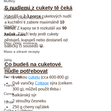
Muffiny
S nudlemi z cukety tě čeká
Odpoledni svačiny
Vytvoříš si 
2-3 porce
 cuketových nudlí 
CviKuch Cvičici Kuchařka
a kuchtění ti zabere maximálně 
10 
Omáčky
minut. 
Z kapsy se ti rozkutálí asi 
90 
kaček. 
Záleží tedy jestli cukety 
Zdravá strava
pěstuješ, kupuješ nebo dostaneš od 
Vtipy, citáty, motivace
babičky či sousedů 😀.
Maso a zdravé recepty
Jáhly
Co budeš na cuketové 
Mák
nudle potřebovat
Bez mouky
1 velkou 
cuketu
 (cca 600-800 g)
Dvě vaničky 
Cottage
 sýra (celkem 
Tvaroh
300 g), můžeš použít třeba i 
Cizrna
balkánský sýr
2 stroužky česneku
Tuňák
250 g cherry rajčátek
Čočka a Luštěniny