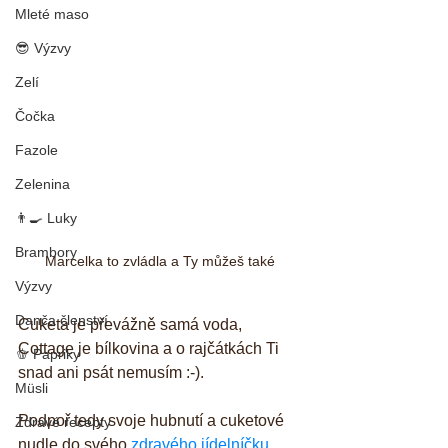
Mleté maso
😎 Výzvy
Zelí
Čočka
Fazole
Zelenina
👨‍🍳 Luky
Brambory
Marcelka to zvládla a Ty můžeš také
Výzvy
Danča členství
Cuketa je převážně samá voda, 
Cottage je bílkovina a o rajčátkách Ti 
🫑 Papriky
snad ani psát nemusím :-).
Müsli
Podpoř tedy svoje hubnutí a cuketové 
Zdravé recepty
nudle do svého 
zdravého jídelníčku