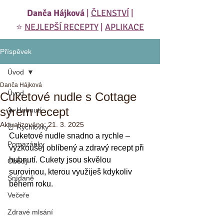
Danča Hájková
|
ČLENSTVÍ
|
⭐️
NEJLEPŠÍ RECEPTY
|
APLIKACE
Příspěvek
Úvod
Danča Hájková
Úvod
Cuketové nudle s Cottage
sýrem recept
🔥 Hubnutí
Aktualizováno:
21. 3. 2025
⏰ Rychlovky
Cuketové nudle snadno a rychle – 
Pomazánky
vyzkoušej oblíbený a zdravý recept při 
hubnutí. Cukety jsou skvělou 
Obědy
surovinou, kterou využiješ kdykoliv 
Snídaně
během roku.
Večeře
Zdravé mlsání