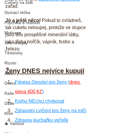
Cvičení na židli
zařaď.
Domácí léčba
Jó a ještě něco!
 Pokud to zvládneš, 
Psychika a hubnutí
tak cuketu neloupej, protože ve slupce 
Motivace
jsou tělu prospěšné minerální látky, 
jako třeba hořčík, vápník, fosfor a 
Tofu recepty
železo.
Těstoviny
Rizoto
Ženy DNES nejvíce kupují
Jaro
Fitness členství pro ženy (
dnes 
Detox
sleva 400 Kč
)
Kaše
Knihu NEchci chybovat
Datle
Zdravotní cvičení pro ženy na míči
Křen
Zdravou kuchařku večeře
🎄 Vánoce