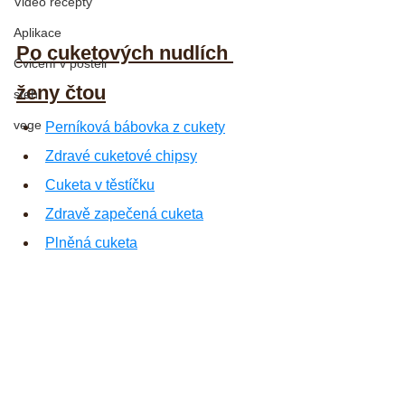
Video recepty
Aplikace
Po cuketových nudlích 
Cvičení v posteli
ženy čtou
steh
vege
Perníková bábovka z cukety
Zdravé cuketové chipsy
Cuketa v těstíčku
Zdravě zapečená cuketa
Plněná cuketa