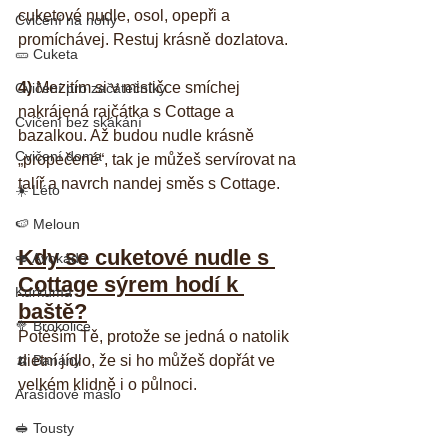
cuketové nudle, osol, opepři a 
Cvičení na nohy
promíchávej. Restuj krásně dozlatova.
🥒 Cuketa
4)
 Mezitím si v mističce smíchej 
Cvičení pro začátečníky
nakrájená rajčátka s Cottage a 
Cvičení bez skákání
bazalkou. Až budou nudle krásně 
Cvičení doma
„propečené“, tak je můžeš servírovat na 
talíř a navrch nandej směs s Cottage.
☀️ Léto
🍉 Meloun
Kdy se cuketové nudle s 
🥑 Avokádo
Cottage sýrem hodí k 
Kurkuma
baště?
🥦 Brokolice
Potěším Tě, protože se jedná o natolik 
dietní jídlo, že si ho můžeš dopřát ve 
🍌 Banány
velkém klidně i o půlnoci. 
Arašídové máslo
🥪 Tousty