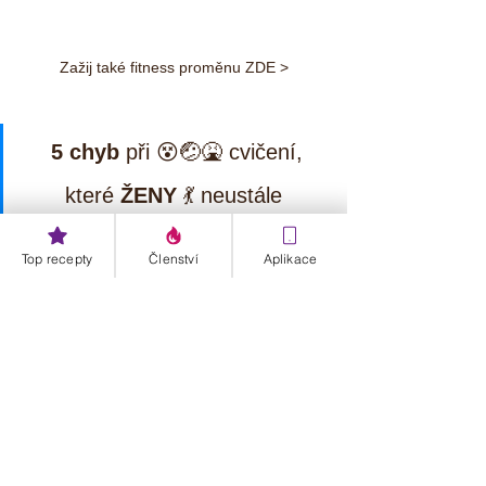
Zažij také fitness proměnu ZDE >
5 chyb
 při 😵🤕🤮 cvičení, 
které 
ŽENY
 💃 neustále 
OPAKUJÍ... 
Video dárek si 
Top recepty
Členství
Aplikace
zdarma vyzvedni ZDE >
Štítky:
cuketa
balkánský sýr
sýr
Cottage
🥒 Cuketa
⏰ Rychlovky
Zdravé recepty