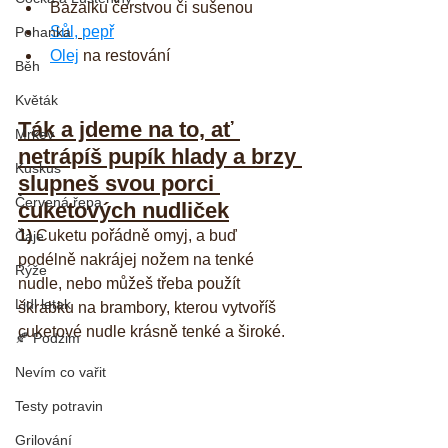
Bazalku čerstvou či sušenou
Sůl,
pepř
Pohanka
Olej
 na restování
Běh
Květák
Ták a jdeme na to, ať 
Mrkev
netrápíš pupík hlady a brzy 
Kuskus
slupneš svou porci 
Červená řepa
cuketových nudliček
1)
 Cuketu pořádně omyj, a buď 
Čaje
podélně nakrájej nožem na tenké 
Rýže
nudle, nebo můžeš třeba použít 
Lidl letak
škrabku na brambory, kterou vytvoříš 
cuketové nudle krásně tenké a široké. 
🍂 Podzim
Nevím co vařit
Testy potravin
Grilování