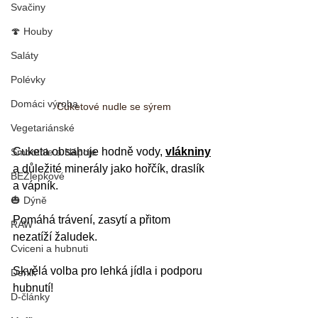
Svačiny
🍄 Houby
Saláty
Polévky
Domáci výroba
Cuketové nudle se sýrem
Vegetariánské
Cuketa obsahuje hodně vody, 
vlákniny
Smoothie a Nápoje
a důležité minerály jako hořčík, draslík 
BEZlepkové
a vápník. 
🎃 Dýně
Pomáhá trávení, zasytí a přitom 
RAW
nezatíží žaludek. 
Cviceni a hubnuti
Skvělá volba pro lehká jídla i podporu 
Denik
hubnutí!
D-články