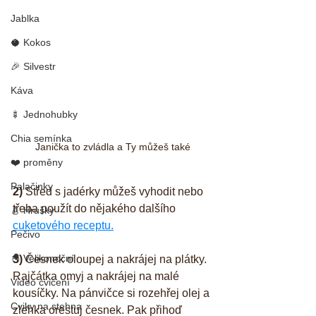
Jablka
🥥 Kokos
🎉 Silvestr
Káva
🍢 Jednohubky
Chia semínka
Janička to zvládla a Ty můžeš také
❤️ proměny
Palačinky
2)
 Střed s jadérky můžeš vyhodit nebo 
třeba použít do nějakého dalšího 
🍐 Hrušky
cuketového receptu.
Pečivo
🐣 Velikonoční
3)
 Česnek oloupej a nakrájej na plátky. 
Rajčátka omyj a nakrájej na malé 
Video cvičení
kousíčky. Na pánvičce si rozehřej olej a 
Cviky na stehna
zlehka orestuj česnek. Pak přihoď 