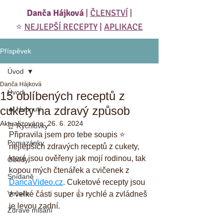
Danča Hájková
|
ČLENSTVÍ
|
⭐️
NEJLEPŠÍ RECEPTY
|
APLIKACE
Příspěvek
Úvod
Danča Hájková
Úvod
15 oblíbených receptů z
cukety na zdravý způsob
🔥 Hubnutí
Aktualizováno:
26. 6. 2024
⏰ Rychlovky
Připravila jsem pro tebe soupis ⭐️ 
Pomazánky
nejlepších zdravých receptů z cukety, 
které jsou ověřeny jak mojí rodinou, tak 
Obědy
kopou mých čtenářek a cvičenek z 
Snídaně
DancaVideo.cz
. Cuketové recepty jsou 
Večeře
z velké části super 👍 rychlé a zvládneš 
je levou zadní.
Zdravé mlsání