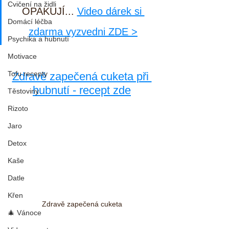
Cvičení na židli
OPAKUJÍ... 
Video dárek si 
Domácí léčba
zdarma vyzvedni ZDE >
Psychika a hubnutí
Motivace
Tofu recepty
Zdravě zapečená cuketa při 
hubnutí - recept zde
Těstoviny
Rizoto
Jaro
Detox
Kaše
Datle
Křen
Zdravě zapečená cuketa
🎄 Vánoce