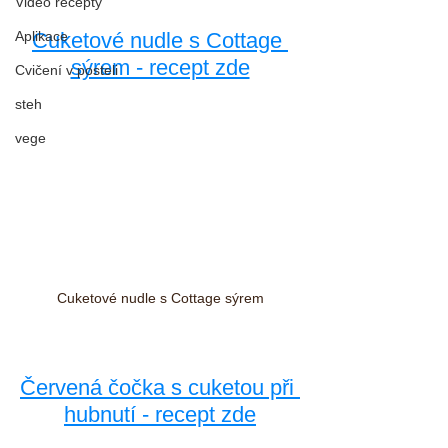
Video recepty
Cuketové nudle s Cottage 
Aplikace
sýrem - recept zde
Cvičení v posteli
steh
vege
Cuketové nudle s Cottage sýrem
Červená čočka s cuketou při 
hubnutí - recept zde