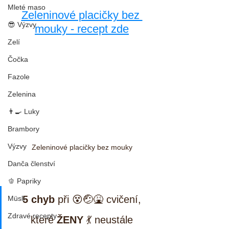
Mleté maso
Zeleninové placičky bez 
😎 Výzvy
mouky - recept zde
Zelí
Čočka
Fazole
Zelenina
👨‍🍳 Luky
Brambory
Výzvy
Zeleninové placičky bez mouky
Danča členství
🫑 Papriky
5 chyb
 při 😵🤕🤮 cvičení, 
Müsli
Zdravé recepty
které 
ŽENY
 💃 neustále 