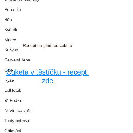
Pohanka
Běh
Květák
Mrkev
Recept na plněnou cuketu
Kuskus
Červená řepa
Čaje
Cuketa v těstíčku - recept 
zde
Rýže
Lidl letak
🍂 Podzim
Nevím co vařit
Testy potravin
Grilování