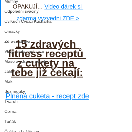
Muffiny
OPAKUJÍ... 
Video dárek si 
Odpoledni svačiny
zdarma vyzvedni ZDE >
CviKuch Cvičici Kuchařka
Omáčky
15 zdravých 
Zdravá strava
fitness receptů 
Vtipy, citáty, motivace
z cukety na 
Maso a zdravé recepty
tebe již čekají:
Jáhly
Mák
Bez mouky
Plněná cuketa - recept zde
Tvaroh
Cizrna
Tuňák
Čočka a Luštěniny