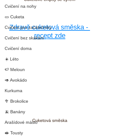
Cvičení na nohy
🥒 Cuketa
Zdravě cuketová směska - 
Cvičení pro začátečníky
recept zde
Cvičení bez skákání
Cvičení doma
☀️ Léto
🍉 Meloun
🥑 Avokádo
Kurkuma
🥦 Brokolice
🍌 Banány
Cuketová směska
Arašídové máslo
🥪 Tousty