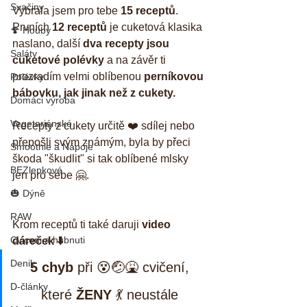
Svačiny
Vybrala jsem pro tebe 
15 receptů
. 
Prvních 
12 receptů
 je cuketová klasika 
🍄 Houby
naslano, další 
dva recepty jsou 
Saláty
cuketové polévky
 a na závěr ti 
prozradím velmi oblíbenou 
perníkovou 
Polévky
bábovku, jak jinak než z cukety.
Domáci výroba
Vegetariánské
Recepty z cukety určitě ❤️ sdílej nebo 
přepošli svým známým, byla by přeci 
Smoothie a Nápoje
škoda "škudlit" si tak oblíbené mlsky 
BEZlepkové
jen pro sebe 🤗.
🎃 Dýně
RAW
Krom receptů ti také daruji 
video 
Cviceni a hubnuti
dáreček ⬇️
Denik
5 chyb
 při 😵🤕🤮 cvičení, 
D-články
které 
ŽENY
 💃 neustále 