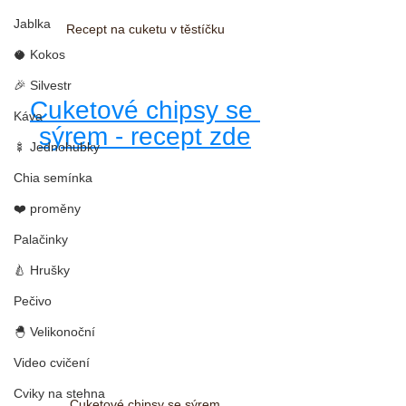
Jablka
Recept na cuketu v těstíčku
🥥 Kokos
🎉 Silvestr
Cuketové chipsy se 
Káva
sýrem - recept zde
🍢 Jednohubky
Chia semínka
❤️ proměny
Palačinky
🍐 Hrušky
Pečivo
🐣 Velikonoční
Video cvičení
Cviky na stehna
Cuketové chipsy se sýrem