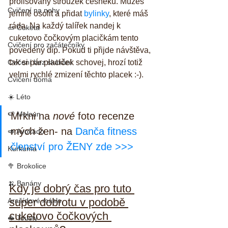
prolisovaný stroužek česneku. Můžeš 
Cvičení na nohy
jemně osolit a přidat 
bylinky
, které máš 
ráda. Na každý talířek nandej k 
🥒 Cuketa
cuketovo čočkovým placičkám tento 
Cvičení pro začátečníky
povedený dip. Pokud ti přijde návštěva, 
Cvičení bez skákání
tak si pár placiček schovej, hrozí totiž 
velmi rychlé zmizení těchto placek :-).
Cvičení doma
☀️ Léto
🍉 Meloun
Mrkni na 
nové 
foto recenze 
mých žen- na 
Danča fitness 
🥑 Avokádo
členství pro ŽENY zde >>>
Kurkuma
🥦 Brokolice
🍌 Banány
Kdy je dobrý čas pro tuto 
super dobrotu v podobě 
Arašídové máslo
cuketovo čočkových 
🥪 Tousty