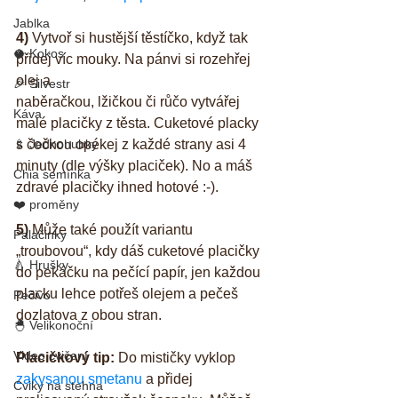
Jablka
4)
 Vytvoř si hustější těstíčko, když tak 
🥥 Kokos
přidej víc mouky. Na pánvi si rozehřej 
olej a
🎉 Silvestr
naběračkou, lžičkou či růčo vytvářej 
Káva
malé placičky z těsta. Cuketové placky 
🍢 Jednohubky
s čočkou opékej z každé strany asi 4 
minuty (dle výšky placiček). No a máš 
Chia semínka
zdravé placičky ihned hotové :-).
❤️ proměny
5)
 Může také použít variantu 
Palačinky
„troubovou“, kdy dáš cuketové placičky 
🍐 Hrušky
do pekáčku na pečící papír, jen každou 
placku lehce potřeš olejem a pečeš 
Pečivo
dozlatova z obou stran.
🐣 Velikonoční
Video cvičení
Placičkový tip:
 Do mističky vyklop 
zakysanou smetanu
 a přidej 
Cviky na stehna