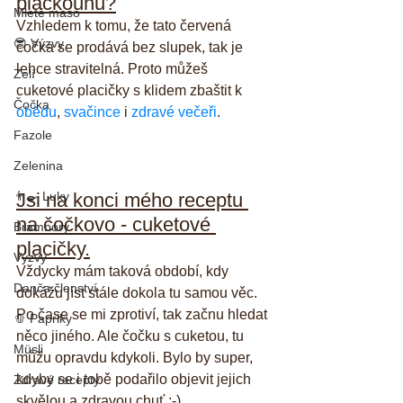
plackounů?
Mleté maso
Vzhledem k tomu, že tato červená 
😎 Výzvy
čočka se prodává bez slupek, tak je 
lehce stravitelná. Proto můžeš 
Zelí
cuketové placičky s klidem zbaštit k 
Čočka
obědu
, 
svačince
 i 
zdravé večeři
.
Fazole
Zelenina
👨‍🍳 Luky
Jsi na konci mého receptu 
na čočkovo - cuketové 
Brambory
placičky.
Výzvy
Vždycky mám taková období, kdy 
Danča členství
dokážu jíst stále dokola tu samou věc. 
Po čase se mi zprotiví, tak začnu hledat 
🫑 Papriky
něco jiného. Ale čočku s cuketou, tu 
Müsli
můžu opravdu kdykoli. Bylo by super, 
kdyby se i tobě podařilo objevit jejich 
Zdravé recepty
skvělou a zdravou chuť :-).