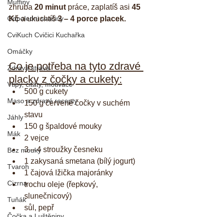
Muffiny
zhruba 
20 minut
 práce, zaplatíš asi
 45 
Odpoledni svačiny
Kč 
a ukuchtíš 
3 – 4 porce placek.
CviKuch Cvičici Kuchařka
Omáčky
Co je potřeba na tyto zdravé 
Zdravá strava
placky z čočky a cukety:
Vtipy, citáty, motivace
500 g cukety
Maso a zdravé recepty
150 g červené čočky v suchém 
stavu
Jáhly
150 g špaldové mouky
Mák
2 vejce
3 – 4 stroužky česneku
Bez mouky
1 zakysaná smetana (bílý jogurt)
Tvaroh
1 čajová lžička majoránky
Cizrna
trochu oleje (řepkový, 
slunečnicový)
Tuňák
sůl, pepř
Čočka a Luštěniny