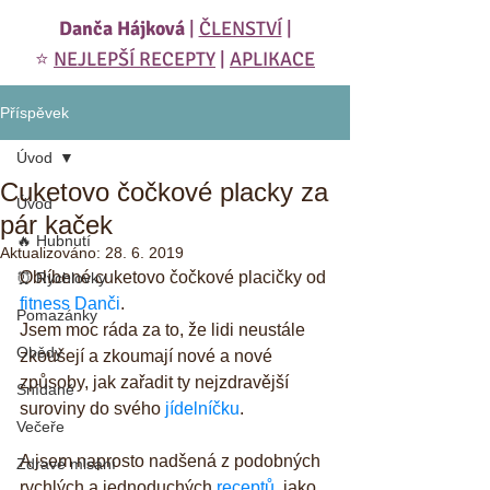
Danča Hájková
|
ČLENSTVÍ
|
⭐️
NEJLEPŠÍ RECEPTY
|
APLIKACE
Příspěvek
Úvod
Cuketovo čočkové placky za
Úvod
pár kaček
🔥 Hubnutí
Aktualizováno:
28. 6. 2019
Oblíbené cuketovo čočkové placičky od 
⏰ Rychlovky
fitness Danči
.
Pomazánky
Jsem moc ráda za to, že lidi neustále 
Obědy
zkoušejí a zkoumají nové a nové 
způsoby, jak zařadit ty nejzdravější 
Snídaně
suroviny do svého 
jídelníčku
.
Večeře
A jsem naprosto nadšená z podobných 
Zdravé mlsání
rychlých a jednoduchých 
receptů
, jako 