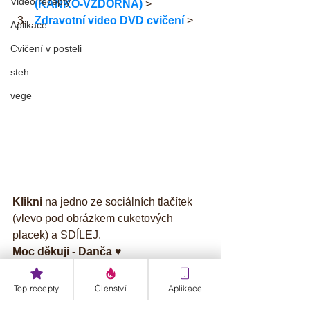
Video recepty
(KAŇKO-VZDORNÁ)
 >
Zdravotní video DVD cvičení
 >
Aplikace
Cvičení v posteli
steh
vege
Klikni
 na jedno ze sociálních tlačítek 
(vlevo pod obrázkem cuketových 
placek) a SDÍLEJ. 
Moc děkuji - Danča ♥️
#cuketa
#placky
#čočka
#česnek
Top recepty
Členství
Aplikace
Zdravé mlsání