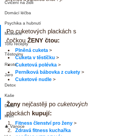
Cvičení na židli
Domácí léčba
Psychika a hubnutí
Po cuketových plackách s 
Motivace
čočkou 
ŽENY čtou:
Tofu recepty
Plněná cuketa
 >
Těstoviny
Cuketa v těstíčku
 >
Rizoto
Cuketová polévka
 >
Perníková bábovka z cukety
 >
Jaro
Cuketové nudle
 >
Detox
Kaše
Ženy
 nejčastěji po 
cuketových 
Datle
plackách 
kupují:
Křen
Fitness členství pro ženy
 >
🎄 Vánoce
Zdravá fitness kuchařka 