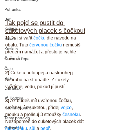
Pohanka
Běh
Tak pojď se pustit do 
Květák
cuketových placek s čočkou!
1)
 Dej si vařit 
čočku
 dle návodu na 
Mrkev
obalu. Tuto 
červenou čočku
 nemusíš 
Kuskus
předem namáčet a přesto je rychle 
Červená řepa
vařená.
Čaje
2)
 Cuketu neloupej a nastrouhej ji 
Rýže
nahrubo na struhadle. Z cukety 
vyždímej vodu, pokud jí pustí.
Lidl letak
🍂 Podzim
3)
 Až budeš mít uvařenou čočku, 
smíchej jí s cuketou, přidej 
vejce
, 
Nevím co vařit
mouku a prolisuj 3 stroužky 
česneku
. 
Testy potravin
Nezapomeň do cuketových placek dát 
Grilování
majoránku
, 
sůl
 a 
pepř
.