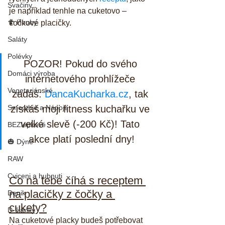
Svačiny
je například tenhle na cuketovo – 
🍄 Houby
čočkové placičky.
Saláty
Polévky
POZOR! Pokud do svého 
Domáci výroba
internetového prohlížeče 
Vegetariánské
zadáš: 
DancaKucharka.cz
, tak 
Smoothie a Nápoje
získáš moji fitness kuchařku ve 
velké slevě (-200 Kč)! Tato 
BEZlepkové
akce platí poslední dny!
🎃 Dýně
RAW
Cviceni a hubnuti
Co na tebe číhá s receptem 
na placičky z čočky a 
Denik
cukety?
D-články
Na cuketové placky budeš potřebovat 