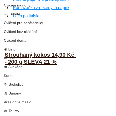
Cvičení na nohy
Pomazánka z pečených paprik
🥒 Cuketa
Lečo po italsku
Cvičení pro začátečníky
Cvičení bez skákání
Cvičení doma
☀️ Léto
Strouhaný kokos 14,90 Kč 
🍉 Meloun
- 200 g SLEVA 21 %
🥑 Avokádo
Kurkuma
🥦 Brokolice
🍌 Banány
Arašídové máslo
🥪 Tousty