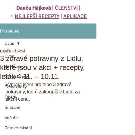
Danča Hájková
|
ČLENSTVÍ
|
⭐️
NEJLEPŠÍ RECEPTY
|
APLIKACE
Příspěvek
Úvod
Danča Hájková
Úvod
3 zdravé potraviny z Lidlu,
které jsou v akci + recepty,
🔥 Hubnutí
leták 4.11. – 10.11.
⏰ Rychlovky
Vybrala jsem pro tebe 3 zdravé 
Pomazánky
potraviny, které zakoupíš v Lidlu za 
Obědy
akční cenu. 
Snídaně
Večeře
Zdravé mlsání