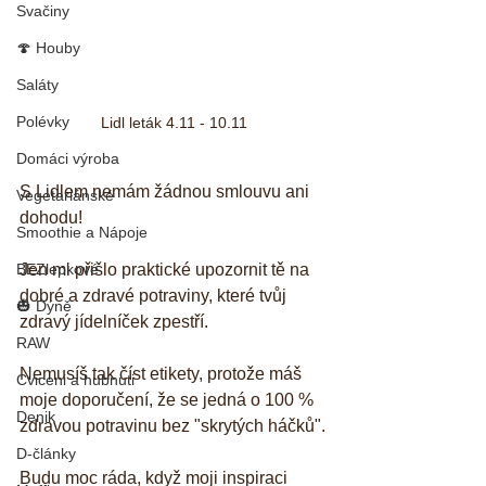
Svačiny
🍄 Houby
Saláty
Polévky
Lidl leták 4.11 - 10.11
Domáci výroba
S Lidlem nemám žádnou smlouvu ani 
Vegetariánské
dohodu! 
Smoothie a Nápoje
Jen mi přišlo praktické upozornit tě na 
BEZlepkové
dobré a zdravé potraviny, které tvůj 
🎃 Dýně
zdravý jídelníček zpestří. 
RAW
Nemusíš tak číst etikety, protože máš 
Cviceni a hubnuti
moje doporučení, že se jedná o 100 % 
Denik
zdravou potravinu bez "skrytých háčků".
D-články
Budu moc ráda, když moji inspiraci 