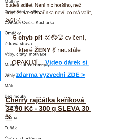
Muffiny
budeš sdílet. Není nic horšího, než 
Odpoledni svačiny
když žena-kuchařinka neví, co má vařit, 
že?! :-)
CviKuch Cvičici Kuchařka
Omáčky
5 chyb při
 😵🤕🤮 cvičení, 
Zdravá strava
které 
ŽENY
 💃 neustále 
Vtipy, citáty, motivace
OPAKUJÍ... 
Video dárek si 
Maso a zdravé recepty
zdarma vyzvedni ZDE >
Jáhly
Mák
Bez mouky
Cherry rajčátka keříková 
Tvaroh
34,90 Kč - 300 g SLEVA 30 
%
Cizrna
Tuňák
Čočka a Luštěniny