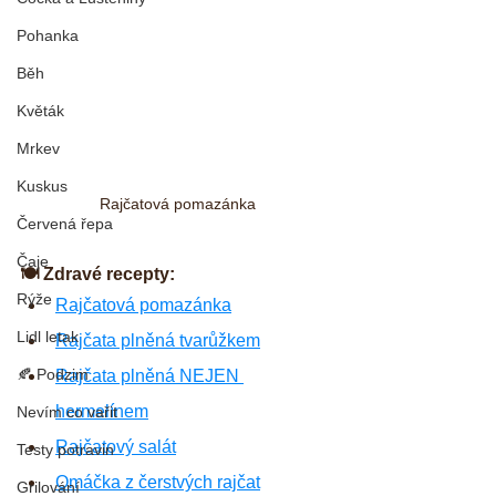
Pohanka
Běh
Květák
Mrkev
Kuskus
Rajčatová pomazánka
Červená řepa
Čaje
🍽 Zdravé recepty:
Rýže
Rajčatová pomazánka
Lidl letak
Rajčata plněná tvarůžkem
🍂 Podzim
Rajčata plněná NEJEN 
hermelínem
Nevím co vařit
Rajčatový salát
Testy potravin
Omáčka z čerstvých rajčat
Grilování