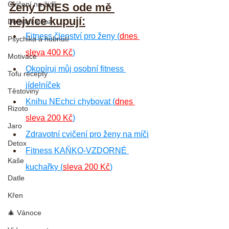
Cvičení na židli
Ženy DNES ode mě 
nejvíce kupují:
Domácí léčba
Fitness členství pro ženy (
dnes 
Psychika a hubnutí
sleva 400 Kč
)
Motivace
Okopíruj můj osobní fitness 
Tofu recepty
jídelníček
Těstoviny
Knihu NEchci chybovat (
dnes 
Rizoto
sleva 200 Kč
)
Jaro
Zdravotní cvičení pro ženy na míči
Detox
Fitness KAŇKO-VZDORNÉ 
Kaše
kuchařky (
sleva 200 Kč
)
Datle
Křen
🎄 Vánoce