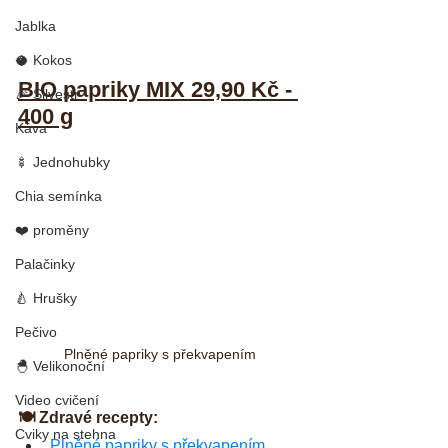
Jablka
🥥 Kokos
BIO papriky MIX 29,90 Kč - 
🎉 Silvestr
400 g
Káva
🍢 Jednohubky
Chia semínka
❤️ proměny
Palačinky
🍐 Hrušky
Pečivo
Plněné papriky s překvapením
🐣 Velikonoční
Video cvičení
🍽 Zdravé recepty:
Cviky na stehna
Plněné papriky s překvapením