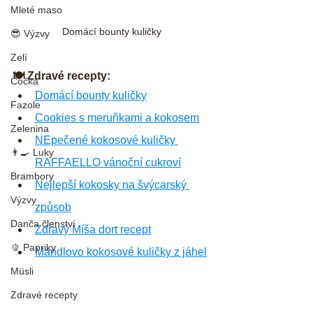
Mleté maso
Domácí bounty kuličky
😎 Výzvy
Zelí
🍽 Zdravé recepty:
Čočka
Domácí bounty kuličky
Fazole
Cookies s meruňkami a kokosem
Zelenina
NEpečené kokosové kuličky 
👨‍🍳 Luky
RAFFAELLO vánoční cukroví
Brambory
Nejlepší kokosky na švýcarský 
Výzvy
způsob
Danča členství
Zdravý Míša dort recept
🫑 Papriky
Mandlovo kokosové kuličky z jáhel
Müsli
Zdravé recepty