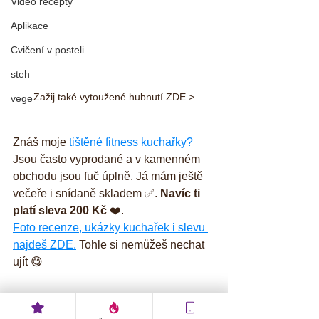
Video recepty
Aplikace
Cvičení v posteli
steh
Zažij také vytoužené hubnutí ZDE >
vege
Znáš moje 
tištěné fitness kuchařky?
Jsou často vyprodané a v kamenném 
obchodu jsou fuč úplně. Já mám ještě 
večeře i snídaně skladem ✅. 
Navíc ti 
platí sleva 200 Kč
 ❤️. 
Foto recenze, ukázky kuchařek i slevu 
najdeš ZDE.
 Tohle si nemůžeš nechat 
ujít 😋
Ahooooj - tvoje online fitness trenérka 