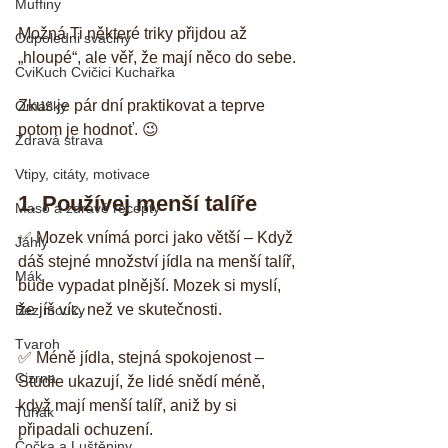
Muffiny
Možná Ti některé triky přijdou až 
Odpoledni svačiny
„hloupé“, ale věř, že mají něco do sebe. 
CviKuch Cvičici Kuchařka
Zkus je pár dní praktikovat a teprve 
Omáčky
potom je hodnoť. 😉
Zdravá strava
Vtipy, citáty, motivace
1. Používej menší talíře
Maso a zdravé recepty
✅ Mozek vnímá porci jako větší – Když 
Jáhly
dáš stejné množství jídla na menší talíř, 
Mák
bude vypadat plnější. Mozek si myslí, 
že jíš víc, než ve skutečnosti.
Bez mouky
Tvaroh
✅ Méně jídla, stejná spokojenost – 
Cizrna
Studie ukazují, že lidé snědí méně, 
když mají menší talíř, aniž by si 
Tuňák
připadali ochuzení.
Čočka a Luštěniny