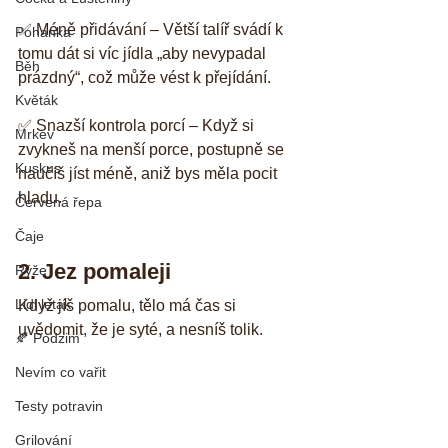
✅ Méně přidávání – Větší talíř svádí k 
Pohanka
tomu dát si víc jídla „aby nevypadal 
Běh
prázdný“, což může vést k přejídání.
Květák
✅ Snazší kontrola porcí – Když si 
Mrkev
zvykneš na menší porce, postupně se 
Kuskus
naučíš jíst méně, aniž bys měla pocit 
hladu.
Červená řepa
Čaje
2. Jez pomaleji
Rýže
Lidl letak
Když jíš pomalu, tělo má čas si 
uvědomit, že je syté, a nesníš tolik.  
🍂 Podzim
Nevím co vařit
Testy potravin
Grilování