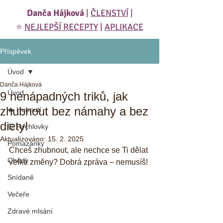
Danča Hájková
|
ČLENSTVÍ
|
⭐️
NEJLEPŠÍ RECEPTY
|
APLIKACE
Příspěvek
Úvod
Danča Hájková
Úvod
9 nenápadných triků, jak
zhubnout bez námahy a bez
🔥 Hubnutí
diety!
⏰ Rychlovky
Aktualizováno:
15. 2. 2025
Pomazánky
Chceš zhubnout, ale nechce se Ti dělat 
Obědy
velké změny? Dobrá zpráva – nemusíš! 
Snídaně
Večeře
Zdravé mlsání