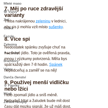
Mleté maso
7. Měj po ruce zdravější 
😎 Výzvy
varianty
Zelí
Třeba nakrájenou 
zeleninu
 v lednici, 
aby sis ji mohla vzít místo 
sušenky
.  
Čočka
Fazole
8. Více spi
Zelenina
Nedostatek spánku zvyšuje chuť na 
👨‍🍳 Luky
nezdravé jídlo. Toto je ověřená pravda, 
mnou i výzkumy potvrzená. Měla bys 
Brambory
spát každý den 7-8 hodin. 
Spánek
Výzvy
nepodceňuj a zaměř se na něj!
Danča členství
9. Používej menší vidličku 
🫑 Papriky
nebo lžíci
Müsli
I toto zpomalí jídlo a sníš méně. 
Nebudeš hltat a žaludek bude mít dost 
Zdravé recepty
času dát mozku signál, že už máš dost. 