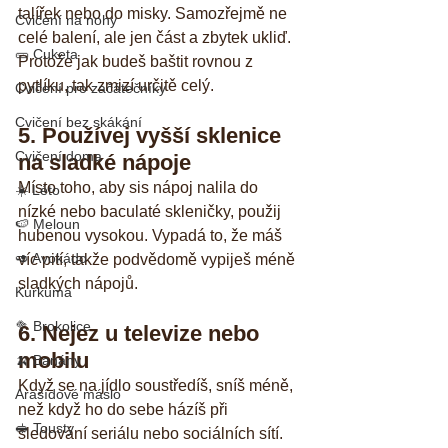
talířek nebo do misky. Samozřejmě ne 
Cvičení na nohy
celé balení, ale jen část a zbytek ukliď. 
🥒 Cuketa
Protože jak budeš baštit rovnou z 
pytlíku, tak zmizí určitě celý.
Cvičení pro začátečníky
Cvičení bez skákání
5. Používej vyšší sklenice 
Cvičení doma
na sladké nápoje
Místo toho, aby sis nápoj nalila do 
☀️ Léto
nízké nebo baculaté skleničky, použij 
🍉 Meloun
hubenou vysokou. Vypadá to, že máš 
🥑 Avokádo
víc pití, takže podvědomě vypiješ méně 
sladkých nápojů.  
Kurkuma
🥦 Brokolice
6. Nejez u televize nebo 
mobilu
🍌 Banány
Když se na jídlo soustředíš, sníš méně, 
Arašídové máslo
než když ho do sebe házíš při 
🥪 Tousty
sledování seriálu nebo sociálních sítí.