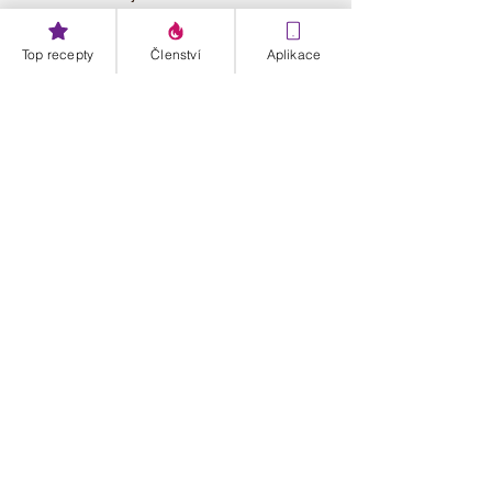
Top recepty
Členství
Aplikace
Štítky:
Hubnutí
Strava
jídelníček
hlad
🔥 Hubnutí
Psychika a hubnutí
D-články
Zobrazit vše
Nejnovější příspěvky