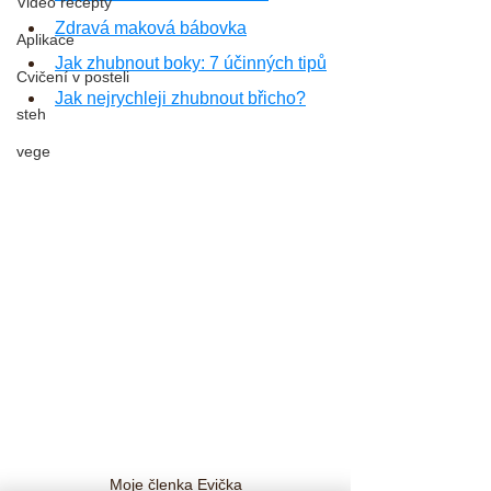
Video recepty
Zdravá maková bábovka
Aplikace
Jak zhubnout boky: 7 účinných tipů
Cvičení v posteli
Jak nejrychleji zhubnout břicho?
steh
vege
Moje členka Evička