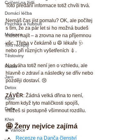
Cvičení na židli
Toto předání informace totiž chvíli trvá.
Domácí léčba
Nemáš čas jíst pomalu? OK, ale počítej 
Psychika a hubnutí
s tím, že za pár let si ho možná budeš 
Motivace
muset najít – a zrovna ne na příjemnou 
věc. Třeba v čekárně u 🥼 lékaře 🩺  
Tofu recepty
nebo při různých vyšetřeních 💉. 
Těstoviny
Nadváha totiž není jen o vzhledu, ale 
Rizoto
hlavně o zdraví a následky se dřív nebo 
Jaro
později dostaví. 😢
Detox
ZÁVĚR
: Žádná velká dřina to není, 
Kaše
přitom když tyto maličkosti spojíš, 
Datle
můžeš si postupně všimnout rozdílu.
Křen
🤩 Ženy nejvíce zajímá
🎄 Vánoce
Recenze na Danča členství