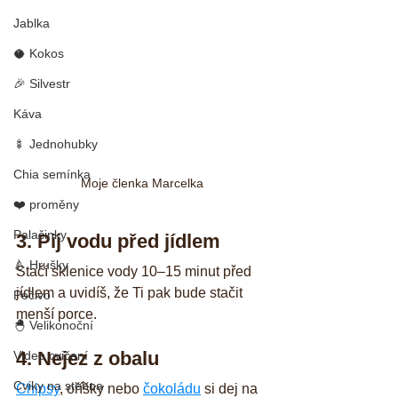
Jablka
🥥 Kokos
🎉 Silvestr
Káva
🍢 Jednohubky
Chia semínka
Moje členka Marcelka
❤️ proměny
Palačinky
3. Pij vodu před jídlem
🍐 Hrušky
Stačí sklenice vody 10–15 minut před 
jídlem a uvidíš, že Ti pak bude stačit 
Pečivo
menší porce.
🐣 Velikonoční
4. Nejez z obalu
Video cvičení
Cviky na stehna
Chipsy
, oříšky nebo 
čokoládu
 si dej na 