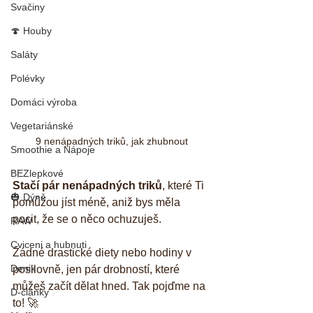
Svačiny
🍄 Houby
Saláty
Polévky
Domáci výroba
Vegetariánské
9 nenápadných triků, jak zhubnout
Smoothie a Nápoje
BEZlepkové
Stačí pár nenápadných triků
, které Ti 
🎃 Dýně
pomůžou jíst méně, aniž bys měla 
pocit, že se o něco ochuzuješ. 
RAW
Cviceni a hubnuti
Žádné drastické diety nebo hodiny v 
Denik
posilovně, jen pár drobností, které 
můžeš začít dělat hned. Tak pojďme na 
D-články
to! 🚀