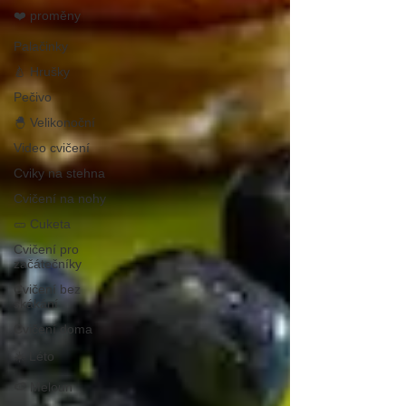
❤️ proměny
Palačinky
🍐 Hrušky
Pečivo
🐣 Velikonoční
Video cvičení
Cviky na stehna
Cvičení na nohy
🥒 Cuketa
Cvičení pro
začátečníky
Cvičení bez
skákání
Cvičení doma
☀️ Léto
🍉 Meloun