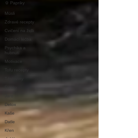
🫑 Papriky
Müsli
Zdravé recepty
Cvičení na židli
Domácí léčba
Psychika a
hubnutí
Motivace
Tofu recepty
Těstoviny
Rizoto
Jaro
Detox
Kaše
Datle
Křen