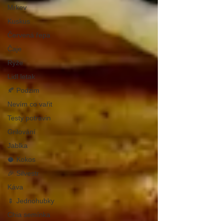
Mrkev
Kuskus
Červená řepa
Čaje
Rýže
Lidl letak
🍂 Podzim
Nevím co vařit
Testy potravin
Grilování
Jablka
🥥 Kokos
🎉 Silvestr
Káva
🍢 Jednohubky
Chia semínka