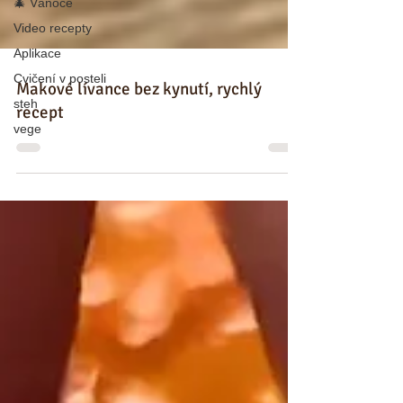
🎄 Vánoce
Video recepty
Aplikace
Cvičení v posteli
steh
Makové lívance bez kynutí, rychlý
vege
recept