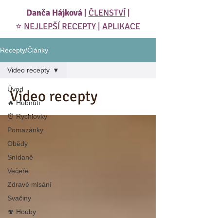
Danča Hájková
|
ČLENSTVÍ
|
⭐️
NEJLEPŠÍ RECEPTY
|
APLIKACE
Recepty/Články
Video recepty
Úvod
Video recepty
🔥 Hubnutí
⏰ Rychlovky
Pomazánky
Obědy
Snídaně
Večeře
Zdravé mlsání
Svačiny
🍄 Houby