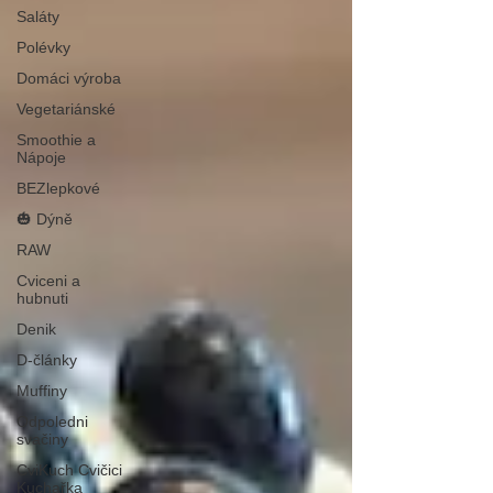
Saláty
Polévky
Domáci výroba
Vegetariánské
Smoothie a
Nápoje
BEZlepkové
🎃 Dýně
RAW
Cviceni a
hubnuti
Denik
D-články
Muffiny
Odpoledni
svačiny
CviKuch Cvičici
Kuchařka