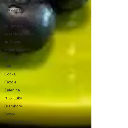
🥑 Avokádo
Kurkuma
🥦 Brokolice
🍌 Banány
Arašídové máslo
🥪 Tousty
Mleté maso
😎 Výzvy
Zelí
Čočka
Fazole
Zelenina
👨‍🍳 Luky
Brambory
Výzvy
Danča členství