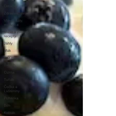
Omáčky
Zdravá strava
Vtipy, citáty,
motivace
Maso a zdravé
recepty
Jáhly
Mák
Bez mouky
Tvaroh
Cizrna
Tuňák
Čočka a
Luštěniny
Pohanka
Běh
Květák