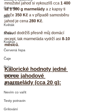
množství jahod si vykouzlíš cca 
1 400 
Pohanka
až 1 500 g marmelády
 a z kapsy ti 
uteče 
350 Kč
 a v případě samosběru 
Běh
jahod je cena 
280 Kč
.
Květák
Pokud dodržíš přesně můj domácí 
Mrkev
recept, tak marmeláda vydrží asi
 8-10 
Kuskus
měsíců.
Červená řepa
Čaje
Rýže
Kalorické hodnoty jedné 
porce jahodové 
Lidl letak
marmelády (cca 20 g):
🍂 Podzim
Nevím co vařit
Testy potravin
Grilování