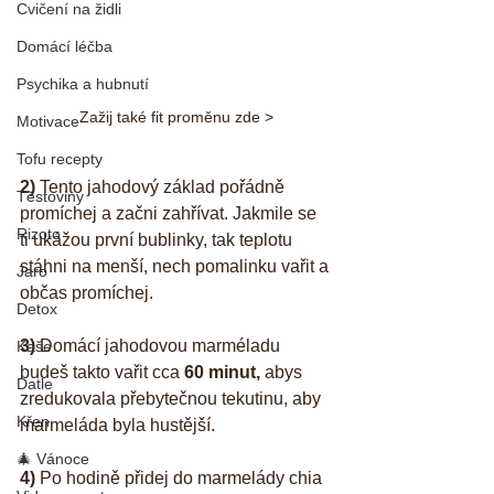
Cvičení na židli
Domácí léčba
Psychika a hubnutí
Zažij také fit proměnu zde >
Motivace
Tofu recepty
2)
 Tento jahodový základ pořádně 
Těstoviny
promíchej a začni zahřívat. Jakmile se 
Rizoto
ti ukážou první bublinky, tak teplotu 
stáhni na menší, nech pomalinku vařit a 
Jaro
občas promíchej.
Detox
3) 
Domácí jahodovou marméladu 
Kaše
budeš takto vařit cca 
60 minut, 
abys 
Datle
zredukovala přebytečnou tekutinu, aby 
Křen
marmeláda byla hustější. 
🎄 Vánoce
4) 
Po hodině přidej do marmelády chia 