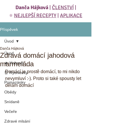
Danča Hájková
|
ČLENSTVÍ
|
⭐️
NEJLEPŠÍ RECEPTY
|
APLIKACE
Příspěvek
Úvod
Danča Hájková
Úvod
Zdravá domácí jahodová
marmeláda
🔥 Hubnutí
Domácí je prostě domácí, to mi nikdo 
⏰ Rychlovky
nevymluví :-). Proto si také spousty let 
Pomazánky
dělám domácí
Obědy
Snídaně
Večeře
Zdravé mlsání