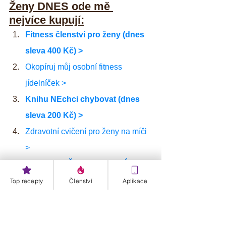
Ženy DNES ode mě 
nejvíce kupují:
Fitness členství pro ženy (dnes 
sleva 400 Kč) >
Okopíruj můj osobní fitness 
jídelníček >
Knihu NEchci chybovat (dnes 
sleva 200 Kč) >
Zdravotní cvičení pro ženy na míči 
>
Fitness KAŇKO-VZDORNÉ 
kuchařky (sleva 200 Kč) >
Top recepty
Členství
Aplikace