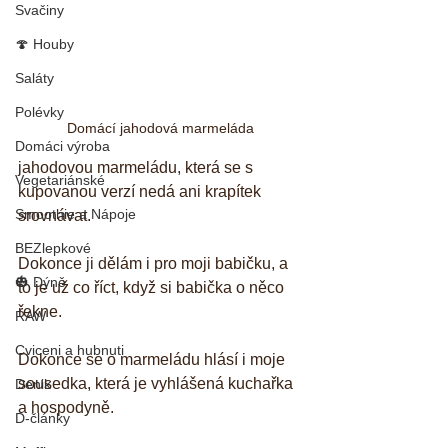
Svačiny
🍄 Houby
Saláty
Polévky
Domácí jahodová marmeláda
Domáci výroba
jahodovou marmeládu, která se s 
Vegetariánské
kupovanou verzí nedá ani krapítek 
Smoothie a Nápoje
srovnávat.
BEZlepkové
Dokonce ji dělám i pro moji babičku, a 
🎃 Dýně
to je už co říct, když si babička o něco 
řekne.
RAW
Cviceni a hubnuti
Dokonce se o marmeládu hlásí i moje 
sousedka, která je vyhlášená kuchařka 
Denik
a hospodyně.
D-články