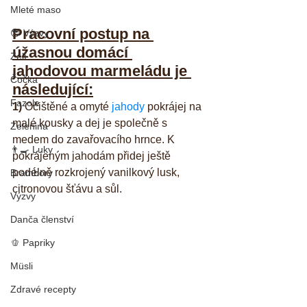
Mleté maso
Pracovní postup na 
😎 Výzvy
úžasnou domácí 
Zelí
jahodovou marmeládu je 
Čočka
následující:
Fazole
1)
 Očištěné a omyté 
jahody
 pokrájej na 
malé kousky a dej je společně s 
Zelenina
medem do zavařovacího hrnce. K 
👨‍🍳 Luky
pokrájeným jahodám přidej ještě 
podélně rozkrojený vanilkový lusk, 
Brambory
citronovou šťávu a sůl.
Výzvy
Danča členství
🫑 Papriky
Müsli
Zdravé recepty