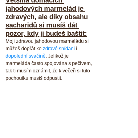
Většina domácích 
jahodových marmelád je 
zdravých, ale díky obsahu 
sacharidů si musíš dát 
pozor, kdy ji budeš baštit:
Moji zdravou jahodovou marmeládu si 
můžeš dopřát ke 
zdravé snídani
 i 
dopolední svačině
. Jelikož je 
marmeláda často spojována s pečivem, 
tak ti musím oznámit, že k večeři si tuto 
pochoutku musíš odpustit.