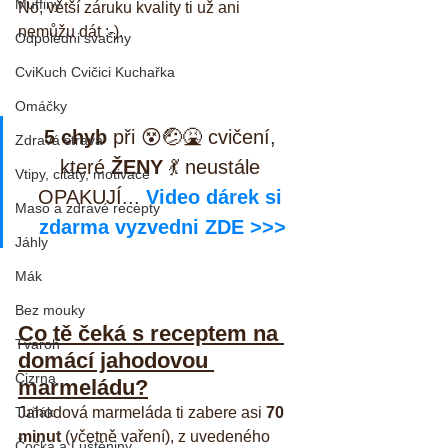
Muffiny
No, větší záruku kvality ti už ani 
nemůžu dát :-).
Odpoledni svačiny
CviKuch Cvičici Kuchařka
Omáčky
5 chyb
 při 😵🤕🤮 cvičení, 
Zdravá strava
které 
ŽENY
 💃 neustále 
Vtipy, citáty, motivace
OPAKUJÍ... 
Video dárek si 
Maso a zdravé recepty
zdarma vyzvedni ZDE >>>
Jáhly
Mák
Bez mouky
Co tě čeká s receptem na 
Tvaroh
domácí jahodovou 
Cizrna
marmeládu?
Jahodová marmeláda ti zabere asi
 70 
Tuňák
minut
 (včetně vaření), z uvedeného 
Čočka a Luštěniny