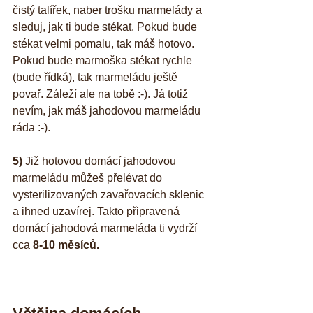
čistý talířek, naber trošku marmelády a 
sleduj, jak ti bude stékat. Pokud bude 
stékat velmi pomalu, tak máš hotovo. 
Pokud bude marmoška stékat rychle 
(bude řídká), tak marmeládu ještě 
povař. Záleží ale na tobě :-). Já totiž 
nevím, jak máš jahodovou marmeládu 
ráda :-).
5)
 Již hotovou domácí jahodovou 
marmeládu můžeš přelévat do 
vysterilizovaných zavařovacích sklenic 
a ihned uzavírej. Takto připravená 
domácí jahodová marmeláda ti vydrží 
cca 
8-10 měsíců.