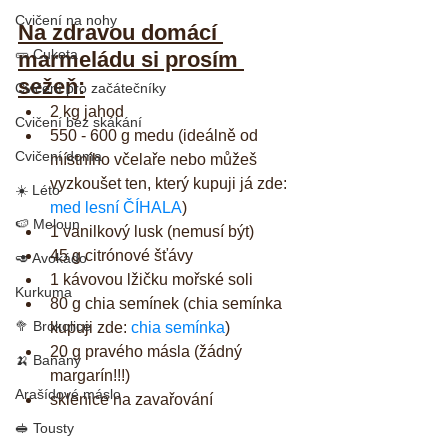
Cvičení na nohy
Na zdravou domácí 
🥒 Cuketa
marmeládu si prosím 
sežeň:
Cvičení pro začátečníky
2 kg jahod
Cvičení bez skákání
550 - 600 g medu (ideálně od 
Cvičení doma
místního včelaře nebo můžeš 
vyzkoušet ten, který kupuji já zde: 
☀️ Léto
med lesní ČÍHALA
)
🍉 Meloun
1 vanilkový lusk (nemusí být)
45 g citrónové šťávy
🥑 Avokádo
1 kávovou lžičku mořské soli
Kurkuma
80 g chia semínek (chia semínka 
🥦 Brokolice
kupuji zde: 
chia semínka
)
20 g pravého másla (žádný 
🍌 Banány
margarín!!!)
Arašídové máslo
sklenice na zavařování
🥪 Tousty