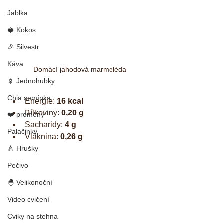
Jablka
🥥 Kokos
🎉 Silvestr
Káva
Domácí jahodová marmeléda
🍢 Jednohubky
Chia semínka
Energie: 
16 kcal
Bílkoviny: 
0,20 g
❤️ proměny
Sacharidy: 
4 g
Palačinky
Vláknina: 
0,26 g
🍐 Hrušky
Pečivo
🐣 Velikonoční
Video cvičení
Cviky na stehna