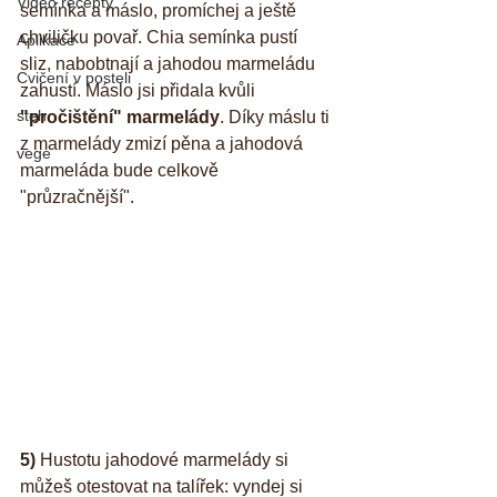
Video recepty
semínka a máslo, promíchej a ještě 
chviličku povař. Chia semínka pustí 
Aplikace
sliz, nabobtnají a jahodou marmeládu 
Cvičení v posteli
zahustí. Máslo jsi přidala kvůli 
steh
"pročištění" marmelády
. Díky máslu ti 
z marmelády zmizí pěna a jahodová 
vege
marmeláda bude celkově 
"průzračnější".
5)
 Hustotu jahodové marmelády si 
můžeš otestovat na talířek: vyndej si 