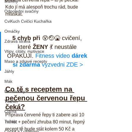
Muffiny
Kdo jí má alespoň trochu rád, bude 
Odpoledni svačiny
mlaskat.
CviKuch Cvičici Kuchařka
Omáčky
5 chyb při
 😵🤕🤮 cvičení, 
Zdravá strava
které 
ŽENY
 💃 neustále 
Vtipy, citáty, motivace
OPAKUJÍ. 
Fitness video 
dárek 
Maso a zdravé recepty
si zdarma
 vyzvedni ZDE >
Jáhly
Mák
Co tě s receptem na 
Bez mouky
pečenou červenou řepu 
Tvaroh
čeká?
Cizrna
Příprava červené řepy ti zabere asi 10 
Tuňák
minut + pečení zhruba 80 minut, řepný 
recept tě bude stát kolem 50 Kč a 
Čočka a Luštěniny