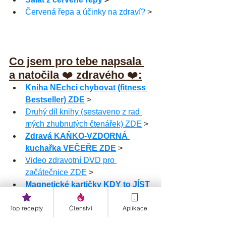
Červená řepa a účinky na zdraví?
 >
Co jsem pro tebe napsala 
a natočila 
❤️ 
zdravého 
❤️
:
Kniha NEchci chybovat (fitness 
Bestseller) ZDE
 >
Druhý díl knihy (sestaveno z rad 
mých zhubnutých čtenářek) ZDE
 >
Zdravá KAŇKO-VZDORNÁ 
kuchařka VEČEŘE ZDE
 >
Video zdravotní DVD pro 
začátečnice ZDE
 >
Magnetické kartičky KDY to JÍST 
(všechny tři sady) ZDE
 >
Top recepty
Členství
Aplikace