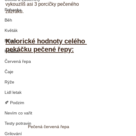
vykouzlíš asi 3 porcičky pečeného 
Pohanka
zázraku.
Běh
Květák
Kalorické hodnoty celého 
Mrkev
pekáčku pečené řepy:
Kuskus
Červená řepa
Čaje
Rýže
Lidl letak
🍂 Podzim
Nevím co vařit
Testy potravin
Pečená červená řepa
Grilování