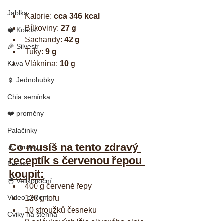
Jablka
Kalorie: 
cca 346 kcal
Bílkoviny: 
27 g
🥥 Kokos
Sacharidy: 
42 g
🎉 Silvestr
Tuky: 
9 g
Vláknina: 
10 g
Káva
🍢 Jednohubky
Chia semínka
❤️ proměny
Palačinky
Co musíš na tento zdravý 
🍐 Hrušky
receptík s červenou řepou 
Pečivo
koupit:
🐣 Velikonoční
400 g červené řepy
Video cvičení
120 g tofu
10 stroužků česneku
Cviky na stehna