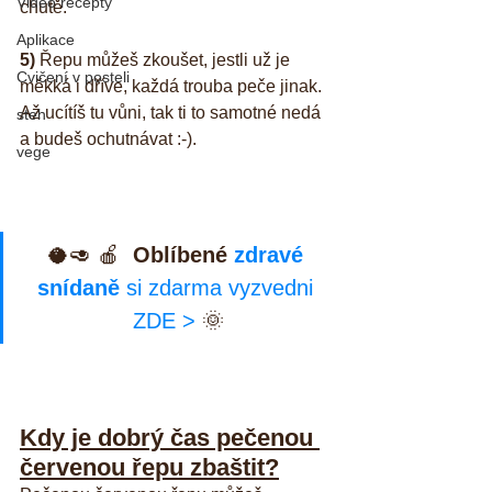
Video recepty
chutě.
Aplikace
5)
 Řepu můžeš zkoušet, jestli už je 
Cvičení v posteli
měkká i dříve, každá trouba peče jinak. 
Až ucítíš tu vůni, tak ti to samotné nedá 
steh
a budeš ochutnávat :-).
vege
🥥🥑 🍎  
Oblíbené 
zdravé 
snídaně
 si zdarma vyzvedni 
ZDE >
 🌞
Kdy je dobrý čas pečenou 
červenou řepu zbaštit?