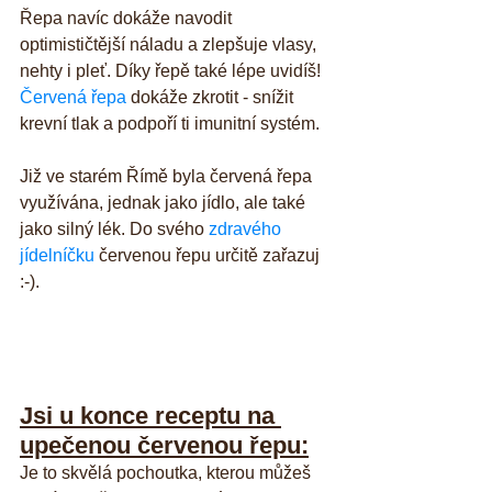
Řepa navíc dokáže navodit 
optimističtější náladu a zlepšuje vlasy, 
nehty i pleť. Díky řepě také lépe uvidíš! 
Červená řepa
 dokáže zkrotit - snížit 
krevní tlak a podpoří ti imunitní systém. 
Již ve starém Římě byla červená řepa 
využívána, jednak jako jídlo, ale také 
jako silný lék. Do svého 
zdravého 
jídelníčku
 červenou řepu určitě zařazuj 
:-).
Jsi u konce receptu na 
upečenou červenou řepu:
Je to skvělá pochoutka, kterou můžeš 