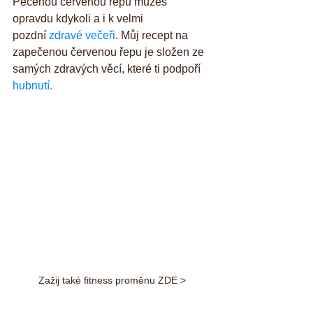
Pečenou červenou řepu můžeš 
opravdu kdykoli a i k velmi 
pozdní 
zdravé večeři
. Můj recept na 
zapečenou červenou řepu je složen ze 
samých zdravých věcí, které ti podpoří 
hubnutí.
Zažij také fitness proměnu ZDE >