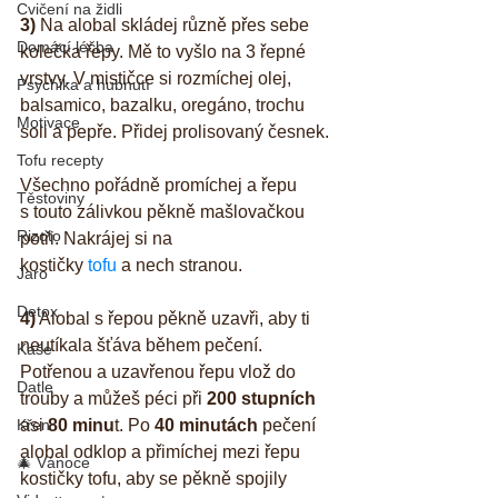
Cvičení na židli
3)
 Na alobal skládej různě přes sebe 
Domácí léčba
kolečka řepy. Mě to vyšlo na 3 řepné 
vrstvy. V mističce si rozmíchej olej, 
Psychika a hubnutí
balsamico, bazalku, oregáno, trochu 
Motivace
soli a pepře. Přidej prolisovaný česnek. 
Tofu recepty
Všechno pořádně promíchej a řepu 
Těstoviny
s touto zálivkou pěkně mašlovačkou 
Rizoto
potři. Nakrájej si na
kostičky 
tofu
 a nech stranou.
Jaro
Detox
4)
 Alobal s řepou pěkně uzavři, aby ti 
neutíkala šťáva během pečení. 
Kaše
Potřenou a uzavřenou řepu vlož do 
Datle
trouby a můžeš péci při 
200 stupních
asi 
80 minu
t. Po 
40 minutách
 pečení 
Křen
alobal odklop a přimíchej mezi řepu 
🎄 Vánoce
kostičky tofu, aby se pěkně spojily 