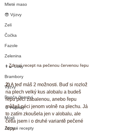
Mleté maso
😎 Výzvy
Zelí
Čočka
Fazole
Zelenina
Zdravý recept na pečenou červenou řepu
👨‍🍳 Luky
Brambory
2)
 A teď máš 2 možnosti. Buď si rozlož 
Výzvy
na plech velký kus alobalu a budeš 
Danča členství
řepu péci zabalenou, anebo řepu 
můžeš péci jenom volně na plechu. Já 
🫑 Papriky
to zatím zkoušela jen v alobalu, ale 
Müsli
četla jsem i o druhé variantě pečené 
řepy.
Zdravé recepty