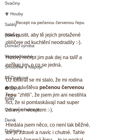
Svačiny
🍄 Houby
Recept na pečenou červenou řepu
Saláty
jdeš pustit, aby tě jejich protažené 
Polévky
obličeje od kuchtění neodradily :-). 
Domáci výroba
Vegetariánské
Hotový recept jim pak dej na talíř a 
neříkej jim, o co se jedná. 
Smoothie a Nápoje
BEZlepkové
Už tolikrát se mi stalo, že mi rodina 
nebo návštěva 
pečenou červenou 
🎃 Dýně
řepu
 "zhltli", že jsem jim ani nestihla 
RAW
říct, že si pomlaskávají nad super 
Cviceni a hubnuti
zdravým receptem :-).
Denik
Hledala jsem něco, co není tak běžné, 
D-články
ale je zdravé a navíc i chutné. Tahle 
pečená červená řepa – to je pecka! 