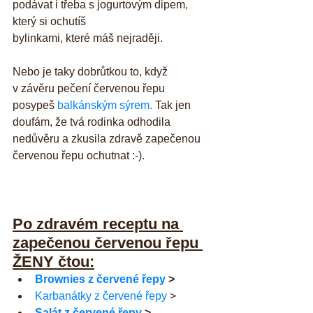
podávat i třeba s jogurtovým dipem, 
který si ochutíš
bylinkami, které máš nejraději. 
Nebo je taky dobrůtkou to, když 
v závěru pečení červenou řepu 
posypeš 
balkánským sýrem.
 Tak jen 
doufám, že tvá rodinka odhodila 
nedůvěru a zkusila zdravě zapečenou 
červenou řepu ochutnat :-).
Po zdravém receptu na 
zapečenou červenou řepu 
ŽENY čtou:
Brownies z červené řepy
 >
Karbanátky z červené řepy
 >
Salát z červené řepy
 >