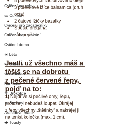
8 polévkových lžic olivového oleje
Cvičení na nohy
3 polévkové lžíce balsamica (druh 
octa)
🥒 Cuketa
2 čajové lžičky bazalky
Cvičení pro začátečníky
Špetku oregána
sůl, pepř
Cvičení bez skákání
Cvičení doma
☀️ Léto
Jestli už všechno máš a 
🍉 Meloun
těšíš se na dobrotu 
🥑 Avokádo
z pečené červené řepy, 
Kurkuma
pojď na to:
🥦 Brokolice
1)
 Nejdříve si pečlivě omyj řepu, 
🍌 Banány
protože ji nebudeš loupat. Okrájej 
z řepy všechny „štětinky“ a nakrájej ji 
Arašídové máslo
na tenká kolečka (max. 1 cm).
🥪 Tousty