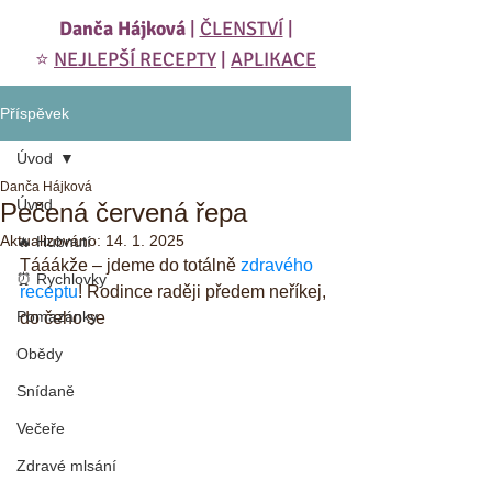
Danča Hájková
|
ČLENSTVÍ
|
⭐️
NEJLEPŠÍ RECEPTY
|
APLIKACE
Příspěvek
Úvod
Danča Hájková
Úvod
Pečená červená řepa
Aktualizováno:
14. 1. 2025
🔥 Hubnutí
Tááákže – jdeme do totálně 
zdravého 
⏰ Rychlovky
receptu
! Rodince raději předem neříkej, 
Pomazánky
do čeho se
Obědy
Snídaně
Večeře
Zdravé mlsání