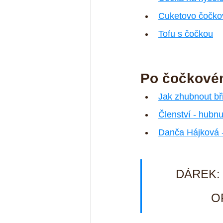
Cuketovo čočko
Tofu s čočkou
Po čočkovém
Jak zhubnout bř
Členství - hubn
Danča Hájková 
DÁREK: 5
O