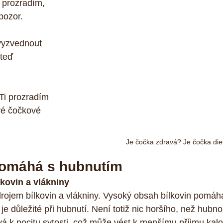
é prozradím, 
pozor. 
vyzvednout 
teď 
Ti prozradím 
vé čočkové 
Je čočka zdravá? Je čočka die
pomáhá s hubnutím
kovin a vlákniny
rojem bílkovin a vlákniny. Vysoký obsah bílkovin pomáh
e důležité při hubnutí. Není totiž nic horšího, než hubno
vá k pocitu sytosti, což může vést k menšímu příjmu kalor