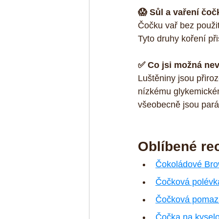
😱 Sůl a vaření čoč
Čočku vař bez použit
Tyto druhy koření při
✅ Co jsi možná ne
Luštěniny jsou přiroz
nízkému glykemickému
všeobecně jsou parád
Oblíbené re
Čokoládové Brow
Čočková polévk
Čočková pomazá
Čočka na kysel