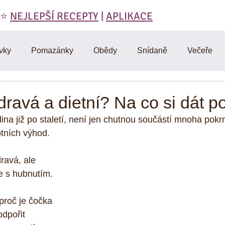
 ⭐️
NEJLEPŠÍ RECEPTY
|
APLIKACE
vky
Pomazánky
Obědy
Snídaně
Večeře
láty
Polévky
Domáci výroba
Vegetariánské
dravá a dietní? Na co si dát p
ina již po staletí, není jen chutnou součástí mnoha pokr
RAW
Cviceni a hubnuti
Denik
D-články
Muf
tních výhod.
ravá, ale 
Omáčky
Zdravá strava
Vtipy, citáty, motivace
Mas
e s hubnutím.
proč je čočka 
y
dpořit 