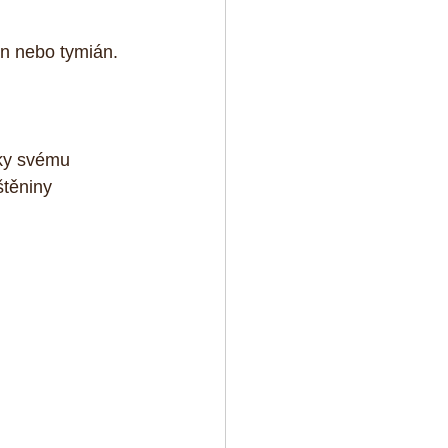
ín nebo tymián. 
íky svému 
těniny 