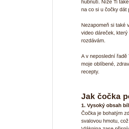
hubnutí. Níže Ti tak
na co si u čočky dát 
Nezapomeň si také 
video dáreček, který 
rozdávám. 
A v neposlední řadě 
moje oblíbené, zdra
recepty.
Jak čočka 
1. Vysoký obsah bíl
Čočka je bohatým zd
svalovou hmotu, což j
Vláknina zase přispí