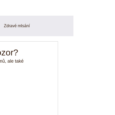
Zdravé mlsání
Smoothie a Nápoje
ozor?
mů, ale také 
finy
Odpoledni svačiny
o a zdravé recepty