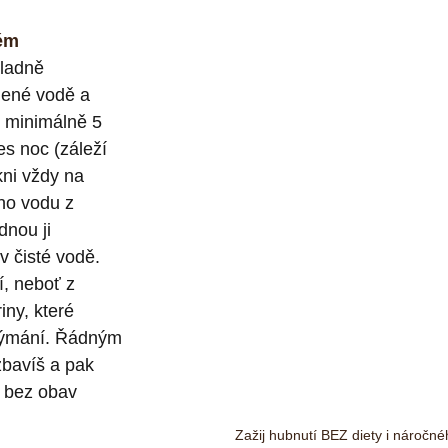
ém
ladně 
dené vodě a 
 minimálně 5 
es noc (záleží 
ni vždy na 
no vodu z 
dnou ji 
v čisté vodě. 
í, neboť z 
iny, které 
ýmání. Řádným 
zbavíš a pak 
 bez obav 
Zažij hubnutí BEZ diety i náročné