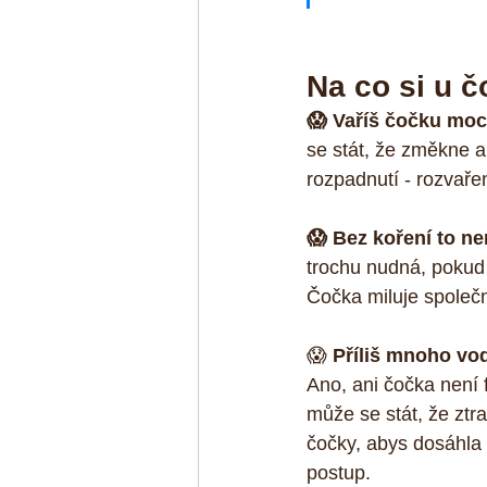
Na co si u č
😱 Vaříš čočku moc
se stát, že změkne 
rozpadnutí - rozvařen
😱 Bez koření to ne
trochu nudná, pokud j
Čočka miluje společn
😱 
Příliš mnoho vo
Ano, ani čočka není 
může se stát, že ztr
čočky, abys dosáhla 
postup.