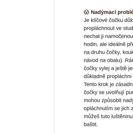
😱 
Nadýmací probl
Je klíčové čočku důk
propláchnout ve stu
nechat ji namočenou
hodin, ale ideálně př
na druhu čočky, kouk
návod na obalu). Rá
čočky vylej a ještě je
důkladně propláchni 
Tento krok je zásadn
čočky se uvolňují pur
mohou způsobit nad
opláchnutím se jich 
můžeš tuto luštěninu
baštit.