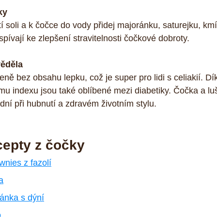
ky
í soli a k čočce do vody přidej majoránku, saturejku, km
spívají ke zlepšení stravitelnosti čočkové dobroty.
věděla
eně bez obsahu lepku, což je super pro lidi s celiakií. D
 indexu jsou také oblíbené mezi diabetiky. Čočka a luš
ní při hubnutí a zdravém životním stylu.
cepty z čočky
nies z fazolí
a
nka s dýní
o