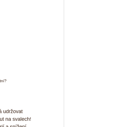
tní?
á udržovat 
ut na svalech! 
ií a snížení 