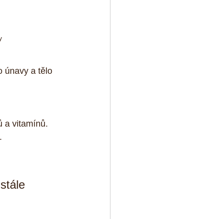
y
o únavy a tělo 
 a vitamínů. 
.
stále 