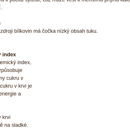
.
u
 zdroji bílkovin má čočka nízký obsah tuku.
ý index
emický index, 
způsobuje 
ny cukru v 
cukru v krvi je 
energie a 
 krvi 
tě na sladké. 