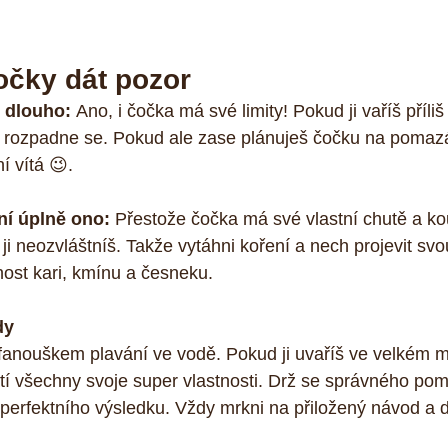
očky dát pozor
 dlouho: 
Ano, i čočka má své limity! Pokud ji vaříš příli
a rozpadne se. Pokud ale zase plánuješ čočku na pomazá
í vítá 😉.
ní úplně ono: 
Přestože čočka má své vlastní chutě a ko
i neozvláštníš. Takže vytáhni koření a nech projevit svou
ost kari, kmínu a česneku.
dy
fanouškem plavání ve vodě. Pokud ji uvaříš ve velkém m
atí všechny svoje super vlastnosti. Drž se správného po
perfektního výsledku. Vždy mrkni na přiložený návod a 