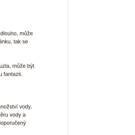
š dlouho, může 
nku, tak se 
uzla, může být 
 fantazii. 
nožství vody, 
měru vody a 
doporučený 