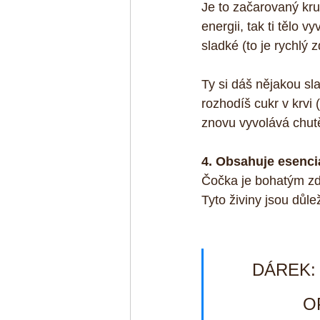
Je to začarovaný kr
energii, tak ti tělo v
sladké (to je rychlý z
Ty si dáš nějakou sla
rozhodíš cukr v krvi 
znovu vyvolává chutě
4. Obsahuje esenciá
Čočka je bohatým zdr
Tyto živiny jsou důl
DÁREK: 5
O