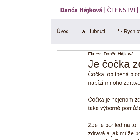
Danča Hájková
|
ČLENSTVÍ
|
Úvod
🔥 Hubnutí
⏰ Rychlo
Fitness Danča Hájková
Svačiny
🍄 Houby
Sa
Je čočka z
Čočka, oblíbená plod
BEZlepkové
🎃 Dýně
nabízí mnoho zdravo
Čočka je nejenom zd
CviKuch Cvičici Kuchařka
také výborně pomůž
Zde je pohled na to, 
Jáhly
Mák
Bez mouk
zdravá a jak může po