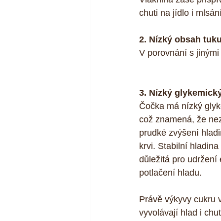
chuti na jídlo i mlsání
2. Nízký obsah tuk
V porovnání s jinými
3. Nízký glykemick
Čočka má nízký glyk
což znamená, že ne
prudké zvýšení hladi
krvi. Stabilní hladina 
důležitá pro udržení 
potlačení hladu. 
Právě výkyvy cukru v
vyvolávají hlad i chu