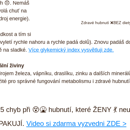
uh 😞. Nemáš 
yvolá chuť na 
droj energie). 
Zdravé hubnutí ❌BEZ diet
dkost a tím si 
(vyletí rychle nahoru a rychle padá dolů). Znovu padáš d
 na sladké. 
Více glykemický index vysvětluji zde.
lní živiny
ojem železa, vápníku, draslíku, zinku a dalších minerálů
ežité pro správné fungování metabolismu i zdravé hubnutí
 chyb při 😵🤮 hubnutí, které ŽENY 💃 neu
PAKUJÍ. 
Video si zdarma vyzvedni ZDE >