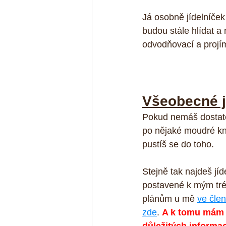
Já osobně jídelníček 
budou stále hlídat a 
odvodňovací a projím
Všeobecné j
Pokud nemáš dostatek
po nějaké moudré kni
pustíš se do toho. 
Stejně tak najdeš jíd
postavené k mým tr
plánům u mě 
ve člen
zde
. 
A k tomu mám 