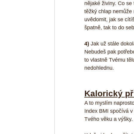
nějaké živiny. Co se
těžký chlap nemůže mí
uvědomit, jak se cítí
špatně, tak to do seb
4)
 Jak už stále doko
Nebudeš pak potřebov
to vlastně Tvému těl
nedohlednu.
Kalorický př
A to myslím naprosto 
Index BMI spočívá v 
Tvého věku a výšky. 