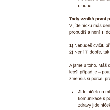
dlouho.  
Tady vzniká první 
V jídelníčku máš den,
probudíš a není Ti d
1) 
Nebudeš cvičit, př
2)
 Není Ti dobře, tak
A jsme u toho. Máš d
lepší případ je – pou
zmenšíš si porce, pr
Jídelníček na mí
komunikace s por
zdravý jídelníče