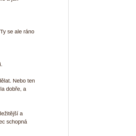
 Ty se ale ráno 
i.
ělat. Nebo ten 
la dobře, a 
ežitější a 
ůbec schopná 