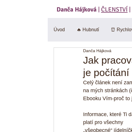
Danča Hájková
|
ČLENSTVÍ
|
Úvod
🔥 Hubnutí
⏰ Rychlo
Danča Hájková
Svačiny
🍄 Houby
Sa
Jak pracov
je počítání
BEZlepkové
🎃 Dýně
Celý článek není zam
na mých stránkách (č
Ebooku Vím-proč to jí
CviKuch Cvičici Kuchařka
Informace, které Ti 
platí pro všechny 
Jáhly
Mák
Bez mouk
„všeobecné“ jídelníčk