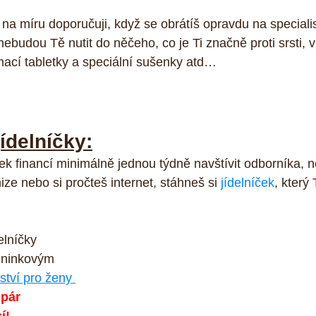
na míru doporučuji, když se obrátíš opravdu na specialist
nebudou Tě nutit do něčeho, co je Ti značně proti srsti, v
ací tabletky a speciální sušenky atd…
ídelníčky:
 financí minimálně jednou týdně navštívit odborníka, n
ze nebo si pročteš internet, stáhneš si 
jídelníček
, který 
elníčky 
éninkovým 
ství pro ženy 
pár 