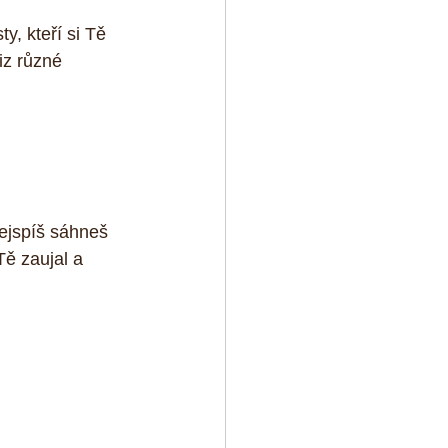
y, kteří si Tě 
iz různé 
ejspíš sáhneš 
Tě zaujal a 