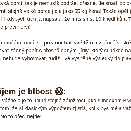
 týká porcí, tak je nemusíš dodržet přesně. Je snad logic
t stejně velké porce jídla jako 55 kg žena! Takže opět je
š! I kdybych tam já napsala, že máš sníst 10 knedlíků a To
e přeci nervi!
la omílám, nauč se 
poslouchat své tělo 
a začni číst slo
at žádný papír s přesně danými jídly, který si někde naj
u nebude vyhovovat, tudíž Tvé vysněné výsledky do plav
íjem je blbost
 😱:
vážně a je to úplně stejná záležitost jako s indexem BMI 
tom, že si klasickým výpočtem zjistíš, kolik bys měla váž
No to přeci nejde! 