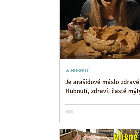
🔥 HUBNUTÍ
Je arašídové máslo zdravé
Hubnutí, zdraví, časté mýt
fakta, která tě překvapí