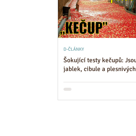
D-ČLÁNKY
Šokující testy kečupů: Jso
jablek, cibule a plesnivých