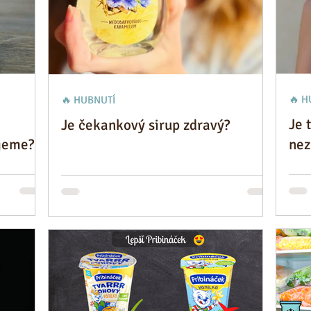
🔥 H
🔥 HUBNUTÍ
Je 
Je čekankový sirup zdravý?
jeme?
nez