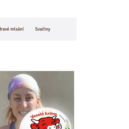
dravé mlsání
Svačiny
je
BEZlepkové
🎃 Dýně
CviKuch Cvičici Kuchařka
Mák
Bez mouky