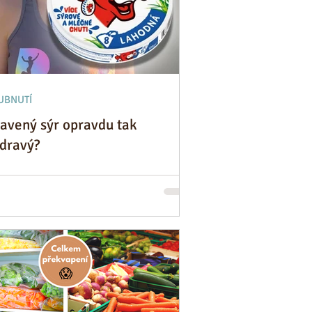
UBNUTÍ
tavený sýr opravdu tak
dravý?