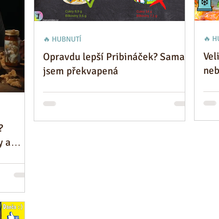
🔥 H
🔥 HUBNUTÍ
Vel
Opravdu lepší Pribináček? Sama
neb
jsem překvapená
lep
?
y a