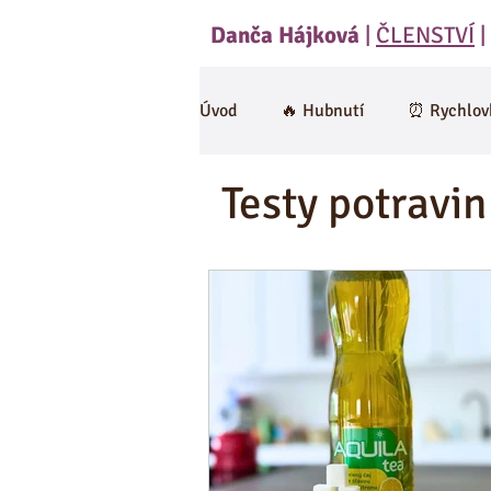
Danča Hájková
|
ČLENSTVÍ
|
Úvod
🔥 Hubnutí
⏰ Rychlov
Testy potravin
🍄 Houby
Saláty
Polév
RAW
Cviceni a hubnuti
Omáčky
Zdravá strava