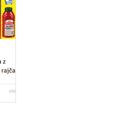
u z
 rajčat