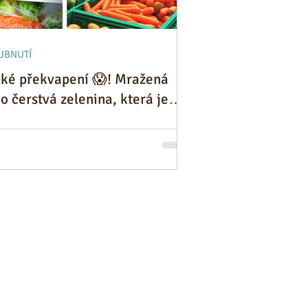
UBNUTÍ
iké překvapení 😱! Mražená
o čerstvá zelenina, která je
ší?