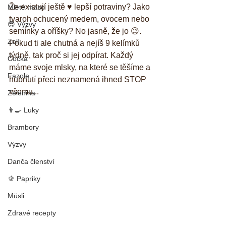
Že existují ještě ♥️ lepší potraviny? Jako 
Mleté maso
tvaroh ochucený medem, ovocem nebo 
😎 Výzvy
semínky a oříšky? No jasně, že jo 😉. 
Zelí
Pokud ti ale chutná a nejíš 9 kelímků 
týdně, tak proč si jej odpírat. Každý 
Čočka
máme svoje mlsky, na které se těšíme a 
Fazole
hubnutí přeci neznamená ihned STOP 
všemu...
Zelenina
👨‍🍳 Luky
Brambory
Výzvy
Danča členství
🫑 Papriky
Müsli
Zdravé recepty