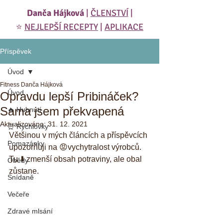
Danča Hájková
|
ČLENSTVÍ
|
⭐️
NEJLEPŠÍ RECEPTY
|
APLIKACE
Příspěvek
Úvod
Fitness Danča Hájková
Úvod
Opravdu lepší Pribináček?
Sama jsem překvapená
🔥 Hubnutí
Aktualizováno:
31. 12. 2021
⏰ Rychlovky
Většinou v mých článcích a příspěvcích 
Pomazánky
upozorňuji na 😡vychytralost výrobců. 
Tu ⬇️ zmenší obsah potraviny, ale obal 
Obědy
zůstane. 
Snídaně
Večeře
Zdravé mlsání