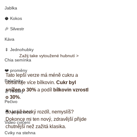
Jablka
🥥 Kokos
🎉 Silvestr
Káva
🍢 Jednohubky
Zažij take vytoužené hubnutí >
Chia semínka
❤️ proměny
Tato lepší verze má méně cukru a 
Palačinky
obsahuje více bílkovin. 
Cukr byl 
snížen o 30%
 a podíl 
bílkovin vzrostl 
🍐 Hrušky
o 30%
. 
Pečivo
To je již hezký rozdíl, nemyslíš? 
🐣 Velikonoční
Dokonce mi ten nový, zdravější přijde 
Video cvičení
chutnější než zažitá klasika. 
Cviky na stehna