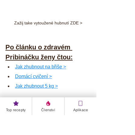
Zažij take vytoužené hubnutí ZDE >
Po článku o zdravém 
Pribináčku ženy čtou:
Jak zhubnout na břiše >
Domácí cvičení >
Jak zhubnout 5 kg >
🤗 
sdílej - lajkuj - odebírej
Top recepty
Členství
Aplikace
Budu moc ráda, když provedeš nějakou 
akci. Je to pro mě znamení, že má moje 
tvorba a snaha smysl. Moc ti za to 