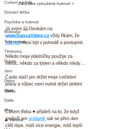
Cvičení na židli
Zažij take vytoužené hubnutí >
Domácí léčba
Psychika a hubnutí
Já svým 🤗 členkám na 
Motivace
www.DancaVideo.cz
 vždy říkám, že 
Tofu recepty
hubnutí
 musí být v pohodě a postupné. 
Těstoviny
Někdo moje jídelníčky použije za 
Rizoto
měsíc, někdo za týden a někdo nikdy… 
Jaro
Často stačí jen držet moje cvičební 
Detox
plány a vůbec není nutné držet striktní 
Kaše
dietu. 
Datle
Křen
Časem třeba ♥️ přijdeš na to, že když 
změníš jen 
snídaně
, tak se přes den 
🎄 Vánoce
cítíš lépe, máš více energie, máš lepší 