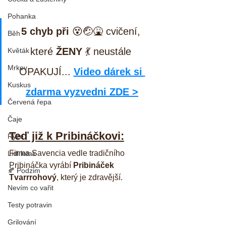
Pohanka
5 chyb při
 😵🤕🤮 cvičení, 
Běh
které 
ŽENY
 💃 neustále 
Květák
Mrkev
OPAKUJÍ... 
Video dárek si 
Kuskus
zdarma vyzvedni ZDE >
Červená řepa
Čaje
Teď již k Pribináčkovi:
Rýže
Firma Savencia vedle tradičního 
Lidl letak
Pribináčka vyrábí 
Pribináček 
🍂 Podzim
Tvarrrohový
, který je zdravější. 
Nevím co vařit
Testy potravin
Grilování