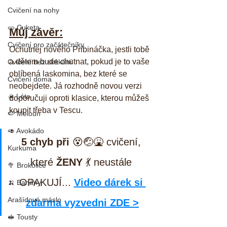
Cvičení na nohy
🥒 Cuketa
Můj závěr:
Cvičení pro začátečníky
Ochutnej nového Pribináčka, jestli tobě 
a dětem bude chutnat, pokud je to vaše 
Cvičení bez skákání
oblíbená laskomina, bez které se 
Cvičení doma
neobejdete. Já rozhodně novou verzi 
☀️ Léto
doporučuji oproti klasice, kterou můžeš 
koupit třeba v Tescu.
🍉 Meloun
🥑 Avokádo
5 chyb při
 😵🤕🤮 cvičení, 
Kurkuma
které 
ŽENY
 💃 neustále 
🥦 Brokolice
OPAKUJÍ... 
Video dárek si 
🍌 Banány
Arašídové máslo
zdarma vyzvedni ZDE >
🥪 Tousty