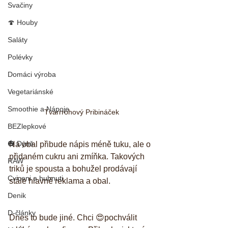
Svačiny
🍄 Houby
Saláty
Polévky
Domáci výroba
Vegetariánské
Smoothie a Nápoje
Tvarrrohový Pribináček
BEZlepkové
🎃 Dýně
Na obal přibude nápis méně tuku, ale o 
přidaném cukru ani zmíňka. Takových 
RAW
triků je spousta a bohužel prodávají 
Cviceni a hubnuti
stále hlavně reklama a obal. 
Denik
D-články
Dnes to bude jiné. Chci 😍pochválit 