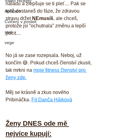
Video recepty
náladu a zlepšuje se ti pleť… Pak se 
totiž dostaneš do fáze, že zdravou 
Aplikace
stravu držet 
NEmusíš
, ale chceš, 
Cvičení v posteli
protože jsi “ochutnala” změnu a lepší 
steh
pocit…
vege
No já se zase rozepsala. Neboj, už 
končím 😅. Pokud chceš členství zkusit, 
tak mrkni na 
moje fitness členství pro 
ženy zde.
Měj se krásně a zkus nového 
Pribináčka. 
Fit Danča Hájková
Ženy DNES ode mě 
nejvíce kupují: