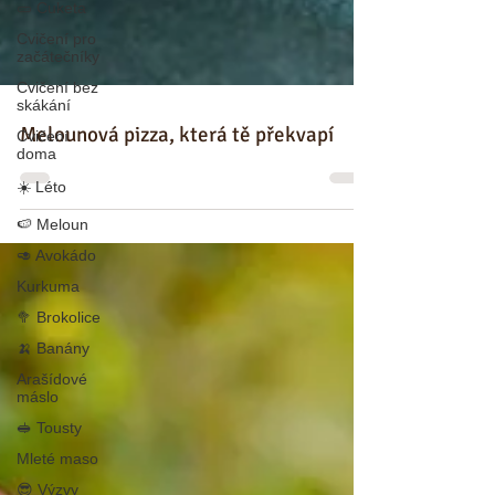
🥒 Cuketa
Cvičení pro
začátečníky
Cvičení bez
skákání
Cvičení
doma
☀️ Léto
Melounová pizza, která tě překvapí
🍉 Meloun
🥑 Avokádo
Kurkuma
🥦 Brokolice
🍌 Banány
Arašídové
máslo
🥪 Tousty
Mleté maso
😎 Výzvy