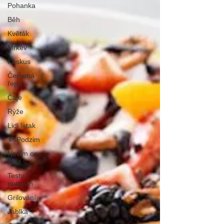
Pohanka
Běh
Květák
Mrkev
Kuskus
Červená
řepa
Čaje
Rýže
Lidl letak
🍂 Podzim
Nevím co
vařit
Testy
potravin
Grilování
Jablka