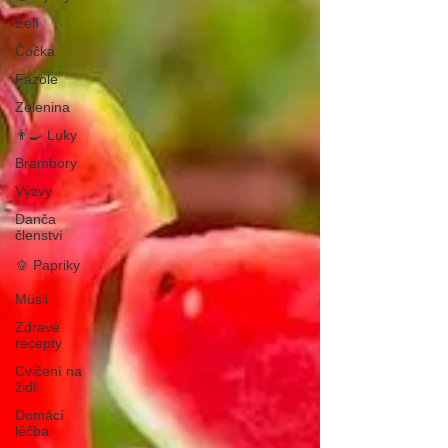
Zelí
Čočka
Fazole
Zelenina
👨‍🍳 Luky
Brambory
Výzvy
Danča
členství
🫑 Papriky
Müsli
Zdravé
recepty
Cvičení na
židli
Domácí
léčba