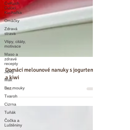
CviKuch
Cvičici
Kuchařka
Omáčky
Zdravá
strava
Vtipy, citáty,
motivace
Maso a
zdravé
recepty
Jáhly
Domácí melounové nanuky s jogurtem
Mák
a kiwi
Bez mouky
Tvaroh
Cizrna
Tuňák
Čočka a
Luštěniny