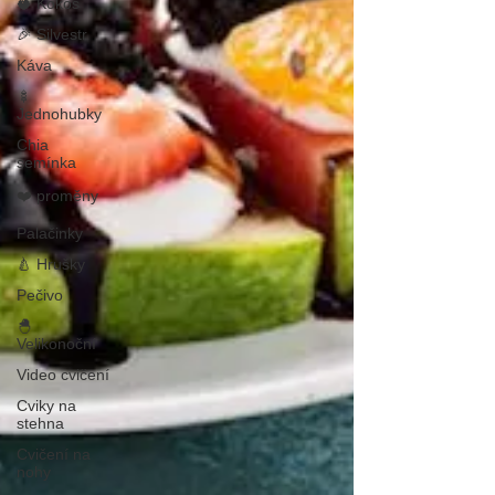
🥥 Kokos
🎉 Silvestr
Káva
🍢
Jednohubky
Chia
semínka
❤️ proměny
Palačinky
🍐 Hrušky
Pečivo
🐣
Velikonoční
Video cvičení
Cviky na
stehna
Cvičení na
nohy