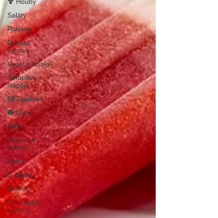
🍄 Houby
Saláty
Polévky
Domáci
výroba
Vegetariánské
Smoothie a
Nápoje
BEZlepkové
🎃 Dýně
RAW
Cviceni a
hubnuti
Denik
D-články
Muffiny
Odpoledni
svačiny