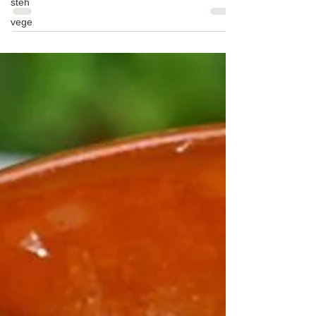
steh
vege
Melounové mojito nealkoholické