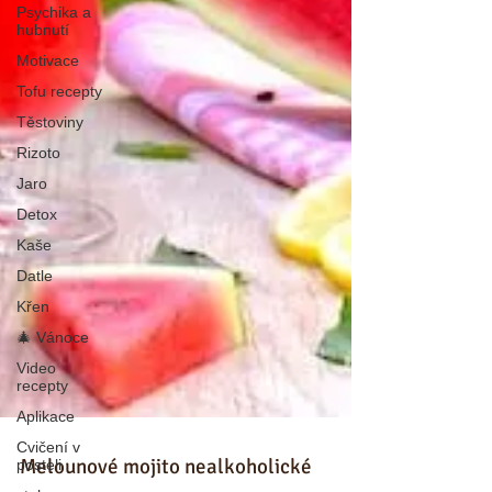
Psychika a
hubnutí
Motivace
Tofu recepty
Těstoviny
Rizoto
Jaro
Detox
Kaše
Datle
Křen
🎄 Vánoce
Video
recepty
Aplikace
Cvičení v
posteli