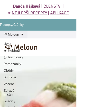
Danča Hájková
|
ČLENSTVÍ
|
⭐️
NEJLEPŠÍ RECEPTY
|
APLIKACE
Recepty/Články
🍉 Meloun
Úvod
🍉 Meloun
🔥 Hubnutí
⏰ Rychlovky
Pomazánky
Obědy
Snídaně
Večeře
Zdravé
mlsání
Svačiny