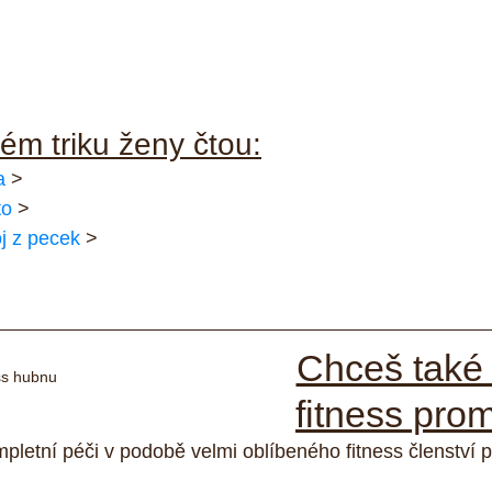
m triku ženy čtou:
a
 >
to
 >
j z pecek
 >
Chceš také 
ss hubnu
fitness pro
pletní péči v podobě velmi oblíbeného fitness členství p