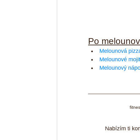
Po melounové
Melounová pizz
Melounové moji
Melounový nápo
fitne
Nabízím ti kom