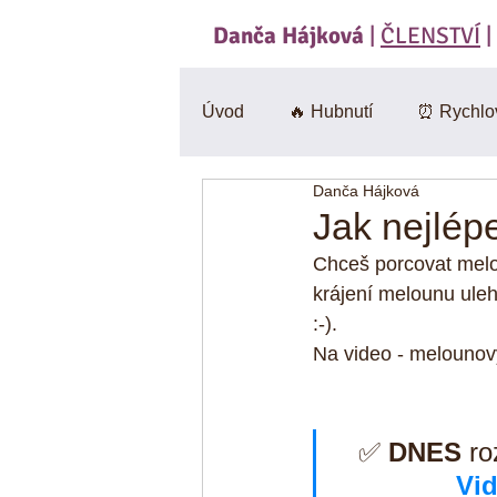
Danča Hájková
|
ČLENSTVÍ
|
Úvod
🔥 Hubnutí
⏰ Rychlo
Danča Hájková
Svačiny
🍄 Houby
Sa
Jak nejlép
Chceš porcovat melou
BEZlepkové
🎃 Dýně
krájení melounu uleh
:-).
Na video - melounov
CviKuch Cvičici Kuchařka
✅ 
DNES
 r
Jáhly
Mák
Bez mouk
Vi