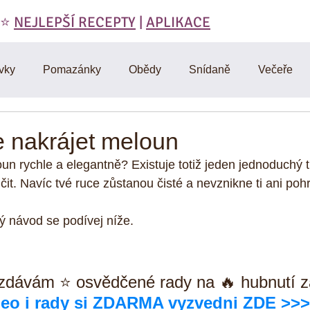
 ⭐️
NEJLEPŠÍ RECEPTY
|
APLIKACE
vky
Pomazánky
Obědy
Snídaně
Večeře
láty
Polévky
Domáci výroba
Vegetariánské
e nakrájet meloun
n rychle a elegantně? Existuje totiž jeden jednoduchý tri
RAW
Cviceni a hubnuti
Denik
D-články
Muf
čit. Navíc tvé ruce zůstanou čisté a nevznikne ti ani po
ý návod se podívej níže.
Omáčky
Zdravá strava
Vtipy, citáty, motivace
Mas
ozdávám ⭐ osvědčené rady na 🔥 hubnutí z
y
deo i rady si ZDARMA vyzvedni ZDE >>>