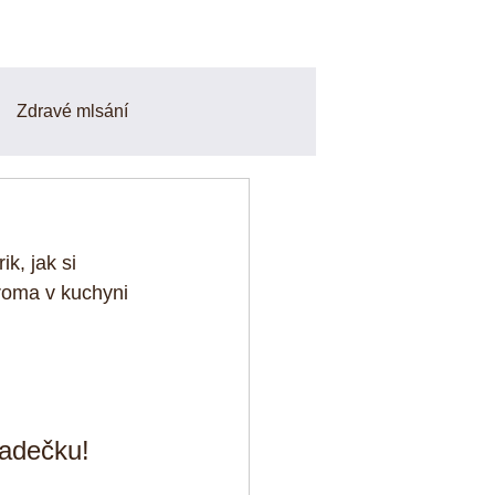
Zdravé mlsání
Smoothie a Nápoje
k, jak si 
finy
Odpoledni svačiny
hroma v kuchyni 
o a zdravé recepty
adečku! 