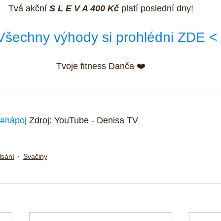
Tvá akční 
S L E V A 400 Kč
 platí poslední dny!
Všechny výhody si prohlédni ZDE <
Tvoje fitness Danča ❤️
#nápoj
 Zdroj: YouTube - Denisa TV
lsání
Svačiny