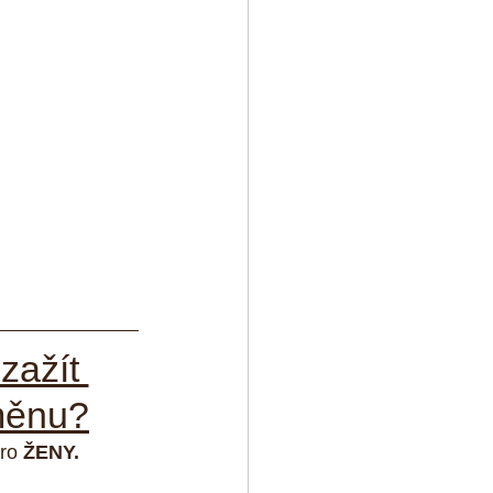
zažít 
měnu?
ro 
ŽENY.