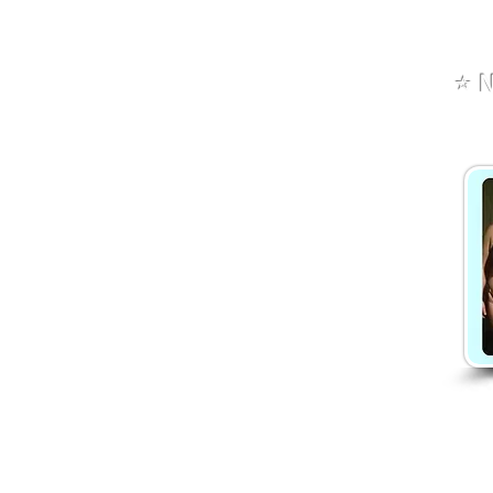
Kemp Sedmihorky: Vyplatí se
sem jet? Naše zkušenost +
⭐️
N
tipy na výlety | Danča
Hájková
Danča členství