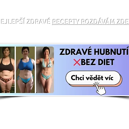
Cviče
Cvič toto na 🪑židli, kde
účin
EJLEPŠÍ ZDRAVÉ
RECEPTY ROZDÁVÁM ZD
zapojíš hluboké svaly a
podpoříš hubnutí – Danča
Hájková
E-shop
Zají