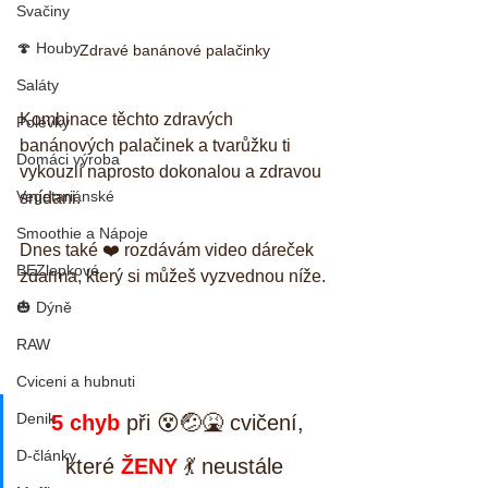
Svačiny
🍄 Houby
Zdravé banánové palačinky
Saláty
Kombinace těchto zdravých 
Polévky
banánových palačinek a tvarůžku ti 
Domáci výroba
vykouzlí naprosto dokonalou a zdravou 
Vegetariánské
snídani.
Smoothie a Nápoje
Dnes také ❤️ rozdávám video dáreček 
BEZlepkové
zdarma, který si můžeš vyzvednou níže.
🎃 Dýně
RAW
Cviceni a hubnuti
Denik
5 chyb 
při 😵🤕🤮 cvičení, 
D-články
které 
ŽENY
 💃 neustále 