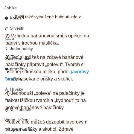
Jablka
Zažij také vytoužené hubnutí zde >
🥥 Kokos
🎉 Silvestr
2) 
Vzniklou banánovou směs opékej na 
Káva
pánvi s trochou máslíčka.
🍢 Jednohubky
3) 
Teď si můžeš na zdravé banánové 
Chia semínka
palačinky připravit „polevu“. Tvaroh si 
❤️ proměny
ušlehej s troškou mléka, přidej 
javorový 
sirup
, nasekané oříšky a skořici.
Palačinky
🍐 Hrušky
4) 
Jednoduší „poleva“ na palačinky je 
Pečivo
nabrat lžičkou tvaroh a „kydnout“ to na 
hotové banánové palačinky. 
🐣 Velikonoční
Video cvičení
Hotové dílo můžeš dozdobit javorovým 
sirupem, oříšky a skořicí. Zdravé 
Cviky na stehna