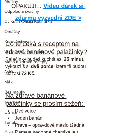
Muffiny
OPAKUJÍ... 
Video dárek si 
Odpoledni svačiny
zdarma vyzvedni ZDE >
CviKuch Cvičici Kuchařka
Omáčky
Zdravá strava
Co tě čeká s receptem na 
zdravé banánové palačinky?
Vtipy, citáty, motivace
Palačinky budeš kuchtit asi 
25 minut
, 
Maso a zdravé recepty
vykouzlíš si 
dvě porce
, které tě budou 
Jáhly
stát asi 
72 Kč.
Mák
Bez mouky
Na zdravé banánové 
palačinky se prosím sežeň: 
Tvaroh
Dvě vejce
Cizrna
Jeden banán
Tuňák
Pravé – opravdové máslo (žádná 
Rama a podobné chemikálie!)
Čočka a Luštěniny