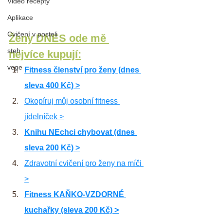
Video recepty
Aplikace
Cvičení v posteli
Ženy DNES ode mě 
steh
nejvíce kupují:
vege
Fitness členství pro ženy (dnes 
sleva 400 Kč) >
Okopíruj můj osobní fitness 
jídelníček >
Knihu NEchci chybovat (dnes 
sleva 200 Kč) >
Zdravotní cvičení pro ženy na míči 
>
Fitness KAŇKO-VZDORNÉ 
kuchařky (sleva 200 Kč) >