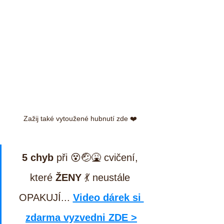
Zažij také vytoužené hubnutí zde ❤️
5 chyb
 při 😵🤕🤮 cvičení, 
které 
ŽENY
 💃 neustále 
OPAKUJÍ... 
Video dárek si 
zdarma vyzvedni ZDE >