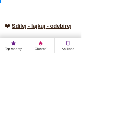
❤️ 
Sdílej - lajkuj - odebírej
Budu moc ráda, když provedeš nějakou 
akci. Je to pro mě znamení, že má moje 
Top recepty
Členství
Aplikace
tvorba a snaha smysl. Moc ti za to 
děkuji a vážím si tvé akce. Vše je 
samozřejmě ZDARMA ✅.
Sdílej tento recept na Facebook
Sleduj můj 📸 Instagram
Odebírej můj YouTube video kanál
Staň se členkou mojí Facebook 
skupiny