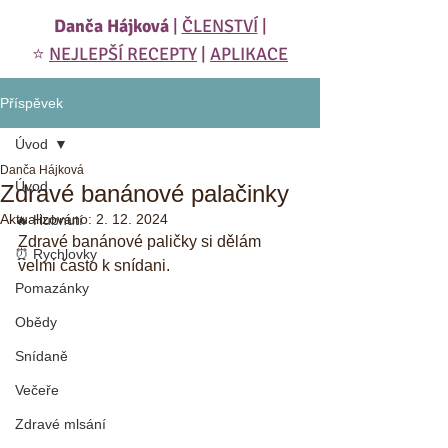
Danča Hájková
|
ČLENSTVÍ
|
⭐️
NEJLEPŠÍ RECEPTY
|
APLIKACE
Příspěvek
Úvod
Danča Hájková
Úvod
Zdravé banánové palačinky
Aktualizováno:
2. 12. 2024
🔥 Hubnutí
Zdravé banánové paličky si dělám 
⏰ Rychlovky
velmi často k snídani. 
Pomazánky
Obědy
Snídaně
Večeře
Zdravé mlsání