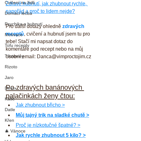
Cvičení na židli
Zdravé hubnutí, jak zhubnout rychle, 
napořád a proč to lidem nejde?
Domácí léčba
Psychika a hubnutí
Pro další dotazy ohledně 
zdravých 
receptů
, cvičení a hubnutí jsem tu pro 
Motivace
tebe! Stačí mi napsat dotaz do 
Tofu recepty
komentáře pod recept nebo na můj 
Těstoviny
osobní email: Danca@vimproctojim.cz
Rizoto
Jaro
Po zdravých banánových 
Detox
palačinkách ženy čtou:
Kaše
Jak zhubnout břicho >
Datle
Můj tajný trik na sladké chutě >
Křen
Proč je nízkotučné špatné? >
🎄 Vánoce
Jak rychle zhubnout 5 kilo? >