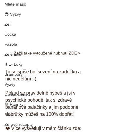
Mleté maso
😎 Výzvy
Zelí
Čočka
Fazole
Zažij také vytoužené hubnutí ZDE >
Zelenina
👨‍🍳 Luky
To se spíše boj sezení na zadečku a 
Brambory
nic nedělání :-). 
Výzvy
Pokud se pravidelně hýbeš a jsi v 
Danča členství
psychické pohodě, tak si zdravé 
🫑 Papriky
banánové palačinky a jim podobné 
dobrůtky můžeš na 100% dopřát!
Müsli
Zdravé recepty
❤️ Více vysvětluji v mém článku zde: 