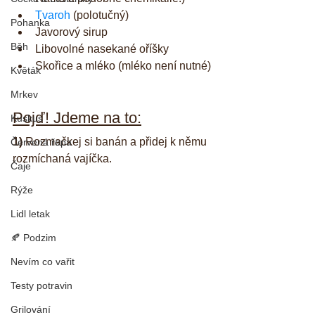
Tvaroh
 (polotučný)
Pohanka
Javorový sirup
Běh
Libovolné nasekané oříšky
Skořice a mléko (mléko není nutné)
Květák
Mrkev
Pojď! Jdeme na to:
Kuskus
1)
 Rozmačkej si banán a přidej k němu 
Červená řepa
rozmíchaná vajíčka.
Čaje
Rýže
Lidl letak
🍂 Podzim
Nevím co vařit
Testy potravin
Grilování