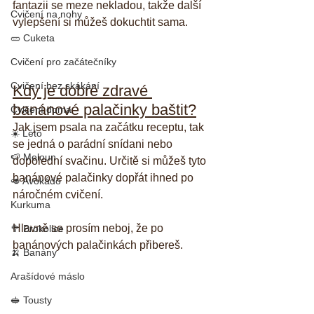
fantazii se meze nekladou, takže další 
Cvičení na nohy
vylepšení si můžeš dokuchtit sama.
🥒 Cuketa
Cvičení pro začátečníky
Cvičení bez skákání
Kdy je dobré zdravé 
banánové palačinky baštit?
Cvičení doma
Jak jsem psala na začátku receptu, tak 
☀️ Léto
se jedná o parádní snídani nebo 
🍉 Meloun
dopolední svačinu. Určitě si můžeš tyto 
banánové palačinky dopřát ihned po 
🥑 Avokádo
náročném cvičení.
Kurkuma
Hlavně se prosím neboj, že po 
🥦 Brokolice
banánových palačinkách přibereš. 
🍌 Banány
Arašídové máslo
🥪 Tousty