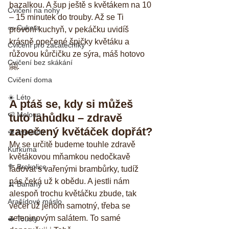
bazalkou. A šup ještě s květákem na 10 
Cvičení na nohy
– 15 minutek do trouby. Až se Ti 
🥒 Cuketa
provoní kuchyň, v pekáčku uvidíš 
krásně opečené špičky květáku a 
Cvičení pro začátečníky
růžovou kůrčičku ze sýra, máš hotovo 
Cvičení bez skákání
🤗.
Cvičení doma
☀️ Léto
A ptáš se, kdy si můžeš 
🍉 Meloun
tuto lahůdku – zdravě 
zapečený květáček dopřát?
🥑 Avokádo
My se určitě budeme touhle zdravě 
Kurkuma
květákovou mňamkou nedočkavě 
🥦 Brokolice
ládovat s vařenými brambůrky, tudíž 
nás čeká už k obědu. A jestli nám 
🍌 Banány
alespoň trochu květáčku zbude, tak 
Arašídové máslo
večer už jenom samotný, třeba se 
zeleninovým salátem. To samé 
🥪 Tousty