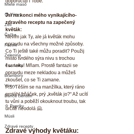
doporučuji i Tobě.
Mleté maso
😎 Výzvy
Jsi na konci mého vynikajícího-
zdravého receptu na zapečený 
Zelí
květák:
Čočka
Nevím jak Ty, ale já květák mohu 
opravdu na všechny možné způsoby. 
Fazole
Co Ti ještě také můžu poradit? Použij 
Zelenina
místo tvrdého sýra nivu s trochou 
česneku! Mňam. Prostě fantazii se 
👨‍🍳 Luky
opravdu meze nekladou a můžeš 
Brambory
zkoušet, co se Ti zamane. 
Výzvy
P.S. Těším se na manžílka, který ráno 
protáhl frňáček, prý „květák jo?“ Až ucítí 
Danča členství
tu vůni a poběží okouknout troubu, tak 
🫑 Papriky
určitě neodolá 🤗.
Müsli
Zdravé recepty
Zdravé výhody květáku: