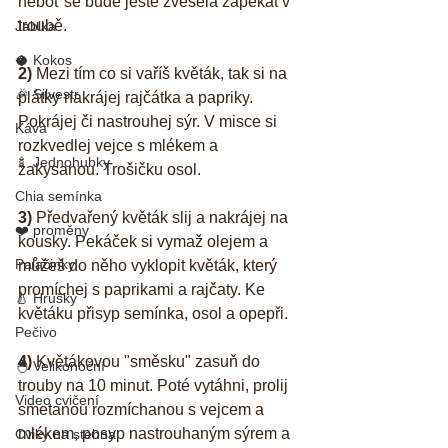
neboť se bude ještě zvesela zapékat v 
troubě. 
Jablka
🥥 Kokos
2)
 Mezi tím co si vaříš květák, tak si na 
🎉 Silvestr
plátky nakrájej rajčátka a papriky. 
Pokrájej či nastrouhej sýr. V misce si 
Káva
rozkvedlej vejce s mlékem a 
🍢 Jednohubky
zakysanou. Trošičku osol.
Chia semínka
3) 
Předvařený květák slij a nakrájej na 
❤️ proměny
kousky. Pekáček si vymaž olejem a 
Palačinky
můžeš do něho vyklopit květák, který 
promíchej s paprikami a rajčaty. Ke 
🍐 Hrušky
květáku přisyp semínka, osol a opepři. 
Pečivo
4)
 Květákovou "směsku" zasuň do 
🐣 Velikonoční
trouby na 10 minut. Poté vytáhni, prolij 
Video cvičení
smetanou rozmíchanou s vejcem a 
mlékem, posyp nastrouhaným sýrem a 
Cviky na stehna