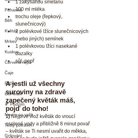
1 zakysanou smetanu
100 ml mléka
Pohanka
trochu oleje (řepkový, 
Běh
slunečnicový)
Květák
2 polévkové lžíce slunečnicových 
(nebo jiných) semínek
Mrkev
1 polévkovou lžíci nasekané 
Kuskus
bazalky
sůl, pepř
Červená řepa
Čaje
A jestli už všechny 
Rýže
suroviny na zdravě 
Lidl letak
zapečený květák máš, 
🍂 Podzim
pojď do toho!
Nevím co vařit
1) 
Nejprve vlož květák do vroucí 
osolené vody a přibližně 8 minut povař 
Testy potravin
– květák se Ti nesmí uvařit do měkka, 
Grilování