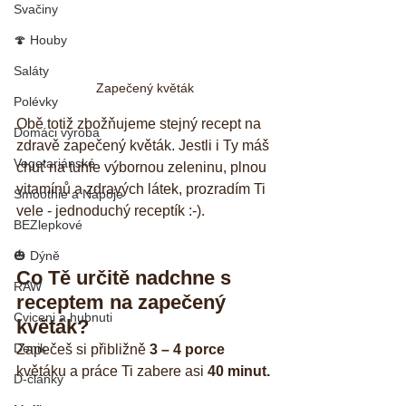
Svačiny
🍄 Houby
Saláty
Zapečený květák
Polévky
Obě totiž zbožňujeme stejný recept na 
Domáci výroba
zdravě zapečený květák. Jestli i Ty máš 
Vegetariánské
chuť na tuhle výbornou zeleninu, plnou 
vitamínů a zdravých látek, prozradím Ti 
Smoothie a Nápoje
vele - jednoduchý receptík :-).
BEZlepkové
🎃 Dýně
Co Tě určitě nadchne s 
RAW
receptem na zapečený 
Cviceni a hubnuti
květák?
Denik
Zapečeš si přibližně 
3 – 4 porce
květáku a práce Ti zabere asi 
40 minut.
D-články