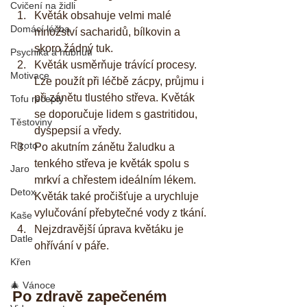
Cvičení na židli
Květák obsahuje velmi malé 
Domácí léčba
množství sacharidů, bílkovin a 
skoro žádný tuk.
Psychika a hubnutí
Květák usměrňuje trávící procesy. 
Motivace
Lze použít při léčbě zácpy, průjmu i 
při zánětu tlustého střeva. Květák 
Tofu recepty
se doporučuje lidem s gastritidou, 
Těstoviny
dyspepsií a vředy.
Rizoto
Po akutním zánětu žaludku a 
tenkého střeva je květák spolu s 
Jaro
mrkví a chřestem ideálním lékem. 
Detox
Květák také pročišťuje a urychluje 
vylučování přebytečné vody z tkání.
Kaše
Nejzdravější úprava květáku je 
Datle
ohřívání v páře. 
Křen
🎄 Vánoce
Po zdravě zapečeném 