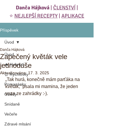
Danča Hájková
|
ČLENSTVÍ
|
⭐️
NEJLEPŠÍ RECEPTY
|
APLIKACE
Příspěvek
Úvod
Danča Hájková
Úvod
Zapečený květák vele
jednoduše
🔥 Hubnutí
Aktualizováno:
17. 3. 2025
⏰ Rychlovky
„Tak hurá, konečně mám parťáka na 
Pomazánky
květák,“ psala mi mamina, že jeden 
veze ze zahrádky :-). 
Obědy
Snídaně
Večeře
Zdravé mlsání