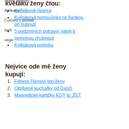
Video recepty
květáku ženy čtou:
Květákové lívance
Aplikace
Květáková pomazánka se šunkou 
Cvičení v posteli
při hubnutí
steh
5 podzimních potravin, které ti 
pomohou zhubnout
vege
Květáková polévka
Nejvíce ode mě ženy 
kupují:
Fitness členství pro ženy
Oblíbené kuchařky od Danči
Magnetické kartičky KDY to JÍST