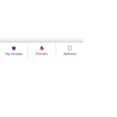
Top recepty
Členství
Aplikace
Moje členka Eva
Obědy
Vegetariánské
Zdravé recepty