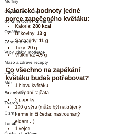
Muffiny
Kalorické hodnoty jedné 
Odpoledni svačiny
porce zapečeného květáku:
CviKuch Cvičici Kuchařka
Kalorie: 
280 kcal
Omáčky
Bílkoviny: 
13 g
Sacharidy: 
11 g
Zdravá strava
Tuky: 
20 g
Vtipy, citáty, motivace
Vláknina: 
4,5 g
Maso a zdravé recepty
Co všechno na zapékání 
Jáhly
květáku budeš potřebovat?
Mák
1 hlavu květáku
4 střední rajčata
Bez mouky
2 papriky
Tvaroh
100 g sýra (může být nakrájený 
Cizrna
hermelín či čedar, nastrouhaný 
eidam…)
Tuňák
1 vejce
Čočka a Luštěniny