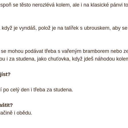
spoň se těsto nerozlévá kolem, ale i na klasické pánvi to
 když je vyndáš, polož je na talířek s ubrouskem, aby se 
y se mohou podávat třeba s vařeným bramborem nebo z
ou i za studena, jako chuťovka, když jdeš náhodou kolem 
jíst?
po celý den i třeba za studena. 
štit?
ačině i obědu. 