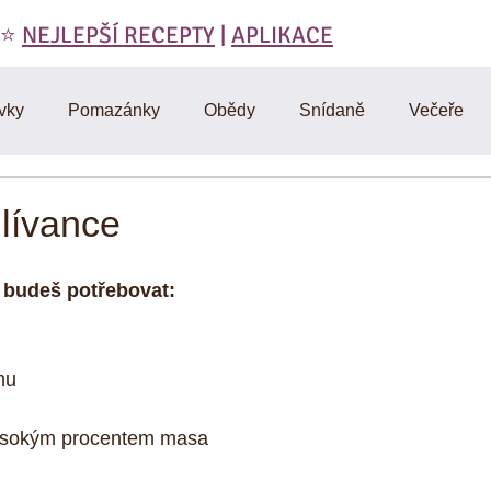
 ⭐️
NEJLEPŠÍ RECEPTY
|
APLIKACE
vky
Pomazánky
Obědy
Snídaně
Večeře
láty
Polévky
Domáci výroba
Vegetariánské
lívance
RAW
Cviceni a hubnuti
Denik
D-články
Muf
y budeš potřebovat:
 
Omáčky
Zdravá strava
Vtipy, citáty, motivace
Mas
u  
ysokým procentem masa  
y