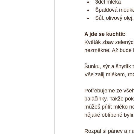
3dcl mléka  
Špaldová mouka
Sůl, olivový olej
A jde se kuchtit:
Květák zbav zelených
nezměkne. Až bude kv
Šunku, sýr a šnytlík 
Vše zalij mlékem, ro
Potřebujeme ze všeho
palačinky. Takže pok
můžeš přilít mléko n
nějaké oblíbené byl
Rozpal si pánev a na