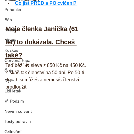
Co jíst PŘED a PO cvičení?
Pohanka
Běh
Moje členka Janička (61 
Květák
Mrkev
let) to dokázala. Chceš 
Kuskus
také?
Červená řepa
Teď běží 🎁 sleva z 850 Kč na 450 Kč. 
Čaje
Získáš tak členství na 50 dní. Po 50-ti 
dnech si můžeš a nemusíš členství 
Rýže
prodloužit. 
Lidl letak
🍂 Podzim
Nevím co vařit
Testy potravin
Grilování