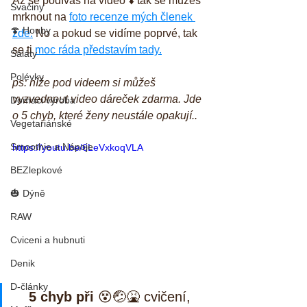
Až se podíváš na video ⬇️ tak se můžeš 
Svačiny
mrknout na 
foto recenze mých členek 
🍄 Houby
zde.
 No a pokud se vidíme poprvé, tak 
se ti 
moc ráda představím tady.
Saláty
Polévky
ps: níže pod videem si můžeš 
vyzvednout video dáreček zdarma. Jde 
Domáci výroba
o 5 chyb, které ženy neustále opakují..
Vegetariánské
Smoothie a Nápoje
https://youtu.be/6LeVxkoqVLA
BEZlepkové
🎃 Dýně
RAW
Cviceni a hubnuti
Denik
D-články
5 chyb při
 😵🤕🤮 cvičení, 