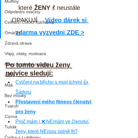
Muffiny
které 
ŽENY
 💃 neustále 
Odpoledni svačiny
OPAKUJÍ... 
Video dárek si 
CviKuch Cvičici Kuchařka
zdarma vyzvedni ZDE >
Omáčky
Zdravá strava
Vtipy, citáty, motivace
Po tomto videu ženy 
Maso a zdravé recepty
nejvíce sledují:
Jáhly
Cvičení na břicho s mojí tchyní 👍 
Mák
Šárkou
Bez mouky
Přestavení mého fitness členství 
Tvaroh
pro ženy
Cizrna
Proč mám i ❌ NEmám ve členství 
Tuňák
ženy, které NEjsou úplně fit?
Čočka a Luštěniny