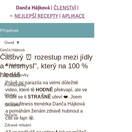
Danča Hájková
|
ČLENSTVÍ
|
⭐️
NEJLEPŠÍ RECEPTY
|
APLIKACE
Příspěvek
Úvod
Danča Hájková
Úvod
Časový ⏰ rozestup mezi jídly
a "nesmysl", který na 100 %
🔥 Hubnutí
hledáš
⏰ Rychlovky
Právě jsi narazila na velmi důležité 
Pomazánky
video, které tě 
HODNĚ
 překvapí, ale ve 
Obědy
finále se ti 
STRAŠNĚ
 uleví ❤️. Jsem 
online fitness trenérka Danča Hájková 
Snídaně
a pomáhám ženám zdravě hubnout a 
Večeře
cítit se fajn 🤩.
Zdravé mlsání