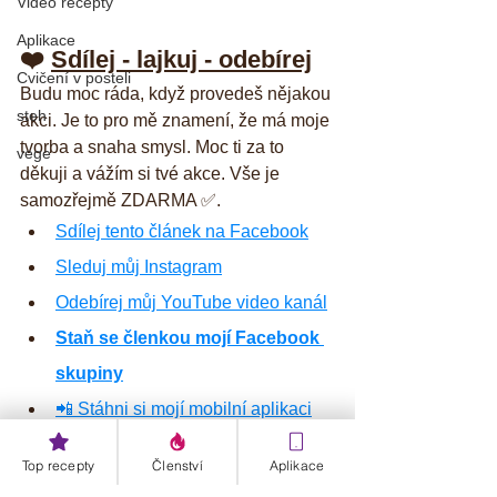
Video recepty
Aplikace
❤️ 
Sdílej - lajkuj - odebírej
Cvičení v posteli
Budu moc ráda, když provedeš nějakou 
steh
akci. Je to pro mě znamení, že má moje 
tvorba a snaha smysl. Moc ti za to 
vege
děkuji a vážím si tvé akce. Vše je 
samozřejmě ZDARMA ✅.  
Sdílej tento článek na Facebook
Sleduj můj Instagram
Odebírej můj YouTube video kanál
Staň se členkou mojí Facebook 
skupiny
📲 Stáhni si mojí mobilní aplikaci
Štítky:
hubnutí
strava
selský rozum
Top recepty
Členství
Aplikace
🔥 Hubnutí