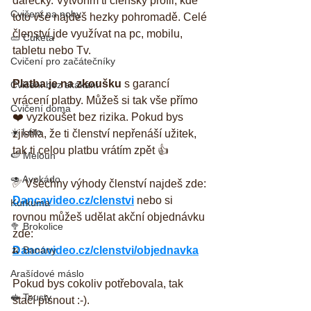
dárečky. Vytvořím ti členský profil, kde 
Cvičení na nohy
toto vše najdeš hezky pohromadě. Celé 
členství jde využívat na pc, mobilu, 
🥒 Cuketa
tabletu nebo Tv.
Cvičení pro začátečníky
Platba je na zkoušku
 s garancí 
Cvičení bez skákání
vrácení platby. Můžeš si tak vše přímo 
Cvičení doma
❤️ vyzkoušet bez rizika. Pokud bys 
☀️ Léto
zjistila, že ti členství nepřenáší užitek, 
tak ti celou platbu vrátím zpět 👍 
🍉 Meloun
🥑 Avokádo
✅ Všechny výhody členství najdeš zde: 
Dancavideo.cz/clenstvi
 nebo si 
Kurkuma
rovnou můžeš udělat akční objednávku 
🥦 Brokolice
zde: 
Dancavideo.cz/clenstvi/objednavka
🍌 Banány
Arašídové máslo
Pokud bys cokoliv potřebovala, tak 
🥪 Tousty
stačí písnout :-).