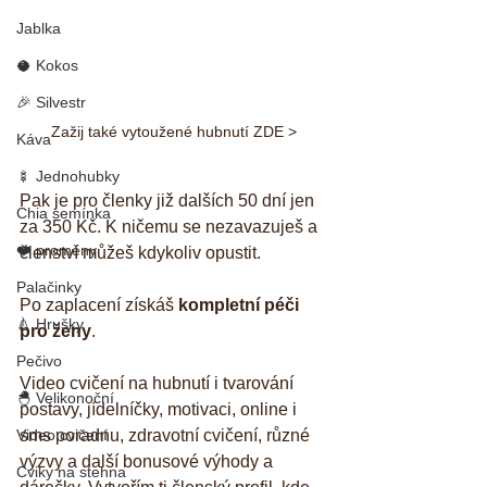
Jablka
🥥 Kokos
🎉 Silvestr
Zažij také vytoužené hubnutí ZDE >
Káva
🍢 Jednohubky
Pak je pro členky již dalších 50 dní jen 
Chia semínka
za 350 Kč. K ničemu se nezavazuješ a 
❤️ proměny
členství můžeš kdykoliv opustit.
Palačinky
Po zaplacení získáš 
kompletní péči 
🍐 Hrušky
pro ženy
. 
Pečivo
Video cvičení na hubnutí i tvarování 
🐣 Velikonoční
postavy, jídelníčky, motivaci, online i 
sms poradnu, zdravotní cvičení, různé 
Video cvičení
výzvy a další bonusové výhody a 
Cviky na stehna