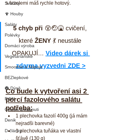
s fazolemi máš rychle hotový.
Svačiny
🍄 Houby
Saláty
5 chyb při
 😵🤕🤮 cvičení, 
Polévky
které 
ŽENY
 💃 neustále 
Domáci výroba
OPAKUJÍ... 
Video dárek si 
Vegetariánské
zdarma vyzvedni ZDE >
Smoothie a Nápoje
BEZlepkové
🎃 Dýně
Co bude k vytvoření asi 2 
porcí fazolového salátu 
RAW
potřeba:
Cviceni a hubnuti
1 plechovka fazolí 400g (já mám 
Denik
nejradši barevné)  
D-články
1 plechovka tuňáka ve vlastní 
šťávě (130 g)  