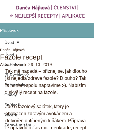
Danča Hájková
|
ČLENSTVÍ
|
⭐️
NEJLEPŠÍ RECEPTY
|
APLIKACE
Příspěvek
Úvod
Danča Hájková
Úvod
Fazole recept
Aktualizováno:
26. 10. 2019
🔥 Hubnutí
Tak mě napadá – přiznej se, jak dlouho 
⏰ Rychlovky
jsi nejedla zdravé fazole? Dlouho? Tak 
Pomazánky
to honem spolu napravíme :-). Nabízím 
ti skvělý recept na fazole. 
Obědy
Snídaně
Jde o fazolový salátek, který je 
obohacen zdravým avokádem a 
Večeře
dotvořen oblíbeným tuňákem. Příprava 
Zdravé mlsání
tě opravdu o čas moc neokrade, recept 