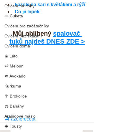
Fazole na kari s květákem a rýží
Cvičení na nohy
Co je lepek
🥒 Cuketa
Cvičení pro začátečníky
Můj oblíbený 
spalovač 
Cvičení bez skákání
tuků najdeš DNES ZDE >
Cvičení doma
☀️ Léto
🍉 Meloun
🥑 Avokádo
Kurkuma
🥦 Brokolice
🍌 Banány
Arašídové máslo
#Fazolerecept
🥪 Tousty