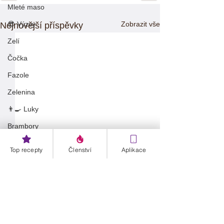
Mleté maso
Zobrazit vše
😎 Výzvy
Nejnovější příspěvky
Zelí
Čočka
Fazole
Zelenina
👨‍🍳 Luky
Brambory
Výzvy
Top recepty
Členství
Aplikace
Danča členství
🫑 Papriky
Müsli
Zdravé recepty