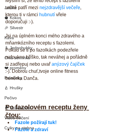
Myslím si, že tento recept s fazolemi 
určitě patří mezi 
nejzdravější večeře
, 
Jablka
kterou ti v rámci 
hubnutí
 vřele 
🥥 Kokos
doporučuji :-).
🎉 Silvestr
Jsi na úplném konci mého zdravého a 
Káva
mňamkózního receptu s fazolemi. 
🍢 Jednohubky
Pokud se ti po fazolkách podezřele 
nafoukne bříško, tak neváhej a pořádně 
Chia semínka
si zadřepuj nebo uvař 
anýzový čajíček
❤️ proměny
:-). Dobrou chuť,tvoje online fitness 
Palačinky
trenérka Danča.
🍐 Hrušky
Pečivo
Po fazolovém receptu ženy 
🐣 Velikonoční
čtou:
Video cvičení
Fazole požírají tuk!
Cviky na stehna
Fazole a zdraví