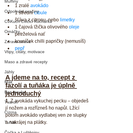
Muffiny
1 zralé 
avokádo
Odpoledni svačiny
1 střední 
cibule
šťáva z citronu, nebo 
limetky
CviKuch Cvičici Kuchařka
1 čajová lžička olivového 
oleje
Omáčky
petrželová nať  
kousíček chilli papričky (nemusíš)  
Zdravá strava
pepř
Vtipy, citáty, motivace
Maso a zdravé recepty
Jáhly
A jdeme na to, recept z 
Mák
fazolí a tuňáka je úplně 
Bez mouky
jednoduchý
1.
 Z avokáda vykuchej pecku – objedeš 
Tvaroh
jí nožem a rozřízneš ho napůl. Lžící 
Cizrna
potom avokádo vydlabej ven ze slupky 
a nakrájej na plátky.
Tuňák
Čočka a Luštěniny