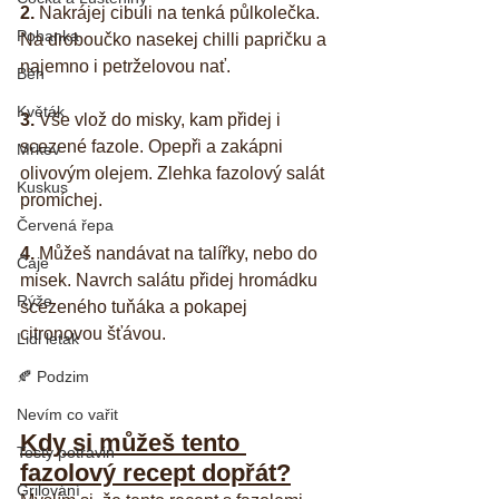
2.
 Nakrájej cibuli na tenká půlkolečka. 
Pohanka
Na droboučko nasekej chilli papričku a 
najemno i petrželovou nať.
Běh
Květák
3.
 Vše vlož do misky, kam přidej i 
scezené fazole. Opepři a zakápni 
Mrkev
olivovým olejem. Zlehka fazolový salát 
Kuskus
promíchej.
Červená řepa
4.
 Můžeš nandávat na talířky, nebo do 
Čaje
misek. Navrch salátu přidej hromádku 
Rýže
scezeného tuňáka a pokapej 
citronovou šťávou.
Lidl letak
🍂 Podzim
Nevím co vařit
Kdy si můžeš tento 
Testy potravin
fazolový recept dopřát?
Grilování