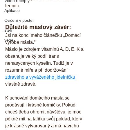
Video recepty
lednici.
Aplikace
Cvičení v posteli
Důležitě máslový závěr:
steh
Jsi na konci mého článečku „Domácí 
vege
výroba másla.“
Máslo je zdrojem vitamínů A, D, E, K a 
obsahuje velký podíl trans 
nenasycených kyselin. Tudíž je v 
rozumné míře a při dodržování 
zdravého a vyváženého jídelníčku
vlastně zdravé.
K uchování domácího másla se 
prodávají i krásné formičky. Pokud 
chceš třeba ohromit návštěvu, je moc 
pěkné mít na talířku svůj poklad, který 
je krásně vytvarovaný a má navrchu 