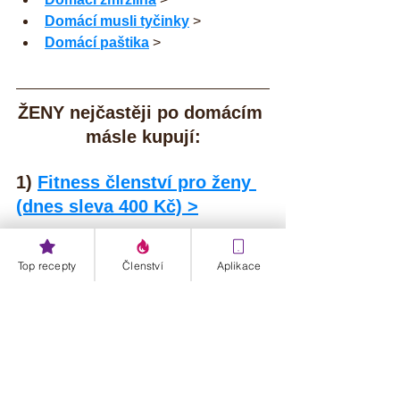
Domácí musli tyčinky
 >  
Domácí paštika
 > 
ŽENY nejčastěji po domácím 
másle kupují:
1) 
Fitness členství pro ženy 
(dnes sleva 400 Kč) >
2) 
Fitness KAŇKO-VZDORNÁ 
Top recepty
Členství
Aplikace
kuchařka >
3) 
Zdravé jídelníčky na 
hubnutí >