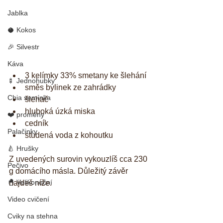
Jablka
🥥 Kokos
🎉 Silvestr
Káva
3 kelímky 33% smetany ke šlehání  
🍢 Jednohubky
směs bylinek ze zahrádky  
Chia semínka
šlehač  
hluboká úzká miska  
❤️ proměny
cedník  
Palačinky
studená voda z kohoutku 
🍐 Hrušky
Z uvedených surovin vykouzlíš cca 230 
Pečivo
g domácího másla. Důležitý závěr 
🐣 Velikonoční
najdeš níže.
Video cvičení
Cviky na stehna