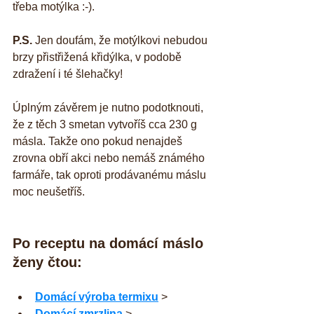
třeba motýlka :-).
P.S. 
Jen doufám, že motýlkovi nebudou 
brzy přistřižená křidýlka, v podobě 
zdražení i té šlehačky!
Úplným závěrem je nutno podotknouti, 
že z těch 3 smetan vytvoříš cca 230 g 
másla. Takže ono pokud nenajdeš 
zrovna obří akci nebo nemáš známého 
farmáře, tak oproti prodávanému máslu 
moc neušetříš.
Po receptu na domácí máslo 
ženy čtou:
Domácí výroba termixu
 >  
Domácí zmrzlina
 >  