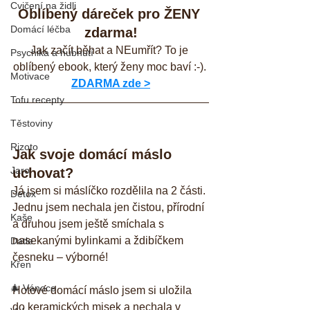
Cvičení na židli
Oblíbený dáreček pro ŽENY 
Domácí léčba
zdarma!
Jak začít běhat a NEumřít? To je 
Psychika a hubnutí
oblíbený ebook, který ženy moc baví :-). 
Motivace
ZDARMA zde >
Tofu recepty
Těstoviny
Rizoto
Jak svoje domácí máslo 
Jaro
uchovat?
Já jsem si máslíčko rozdělila na 2 části. 
Detox
Jednu jsem nechala jen čistou, přírodní 
Kaše
a druhou jsem ještě smíchala s 
nasekanými bylinkami a ždibíčkem 
Datle
česneku – výborné!
Křen
🎄 Vánoce
Hotové domácí máslo jsem si uložila 
do keramických misek a nechala v 