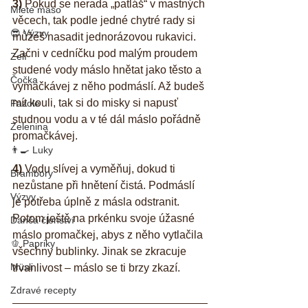
3) 
Pokud se nerada „patláš“ v mastných 
Mleté maso
věcech, tak podle jedné chytré rady si 
😎 Výzvy
můžeš nasadit jednorázovou rukavici. 
Začni v cedníčku pod malým proudem 
Zelí
studené vody máslo hnětat jako těsto a 
Čočka
vymačkávej z něho podmáslí. Až budeš 
mít kouli, tak si do misky si napusť 
Fazole
studnou vodu a v té dál máslo pořádně 
Zelenina
promačkávej.
👨‍🍳 Luky
4)
 Vodu slívej a vyměňuj, dokud ti 
Brambory
nezůstane při hnětení čistá. Podmáslí 
Výzvy
je potřeba úplně z másla odstranit. 
Potom ještě na prkénku svoje úžasné 
Danča členství
máslo promačkej, abys z něho vytlačila 
🫑 Papriky
všechny bublinky. Jinak se zkracuje 
Müsli
trvanlivost – máslo se ti brzy zkazí.
Zdravé recepty