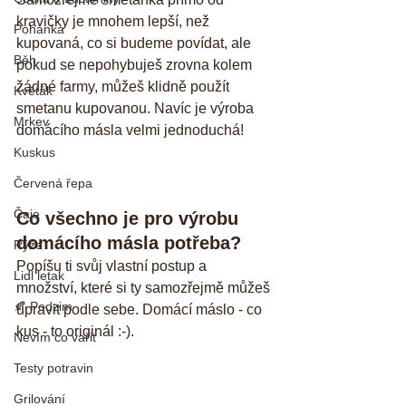
kravičky je mnohem lepší, než 
Pohanka
kupovaná, co si budeme povídat, ale 
Běh
pokud se nepohybuješ zrovna kolem 
žádné farmy, můžeš klidně použít 
Květák
smetanu kupovanou. Navíc je výroba 
Mrkev
domácího másla velmi jednoduchá!
Kuskus
Červená řepa
Čaje
Co všechno je pro výrobu 
domácího másla potřeba?
Rýže
Popíšu ti svůj vlastní postup a 
Lidl letak
množství, které si ty samozřejmě můžeš 
🍂 Podzim
upravit podle sebe. Domácí máslo - co 
kus - to originál :-).
Nevím co vařit
Testy potravin
Grilování