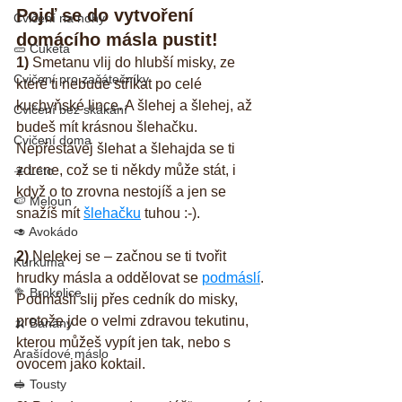
Pojď se do vytvoření 
Cvičení na nohy
domácího másla pustit!
🥒 Cuketa
1)
 Smetanu vlij do hlubší misky, ze 
Cvičení pro začátečníky
které ti nebude stříkat po celé 
kuchyňské lince. A šlehej a šlehej, až 
Cvičení bez skákání
budeš mít krásnou šlehačku. 
Cvičení doma
Nepřestávej šlehat a šlehajda se ti 
zdrcne, což se ti někdy může stát, i 
☀️ Léto
když o to zrovna nestojíš a jen se 
🍉 Meloun
snažíš mít 
šlehačku
 tuhou :-).
🥑 Avokádo
2)
 Nelekej se – začnou se ti tvořit 
Kurkuma
hrudky másla a oddělovat se 
podmáslí
. 
🥦 Brokolice
Podmáslí slij přes cedník do misky, 
protože jde o velmi zdravou tekutinu, 
🍌 Banány
kterou můžeš vypít jen tak, nebo s 
Arašídové máslo
ovocem jako koktail.
🥪 Tousty