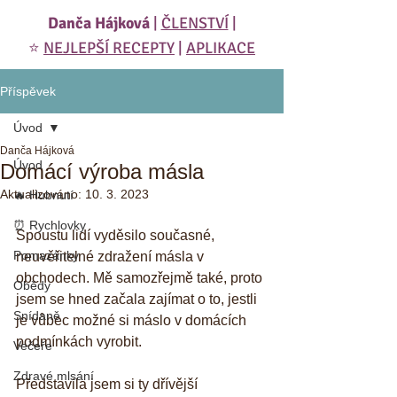
Danča Hájková
|
ČLENSTVÍ
|
⭐️
NEJLEPŠÍ RECEPTY
|
APLIKACE
Příspěvek
Úvod
Danča Hájková
Úvod
Domácí výroba másla
Aktualizováno:
10. 3. 2023
🔥 Hubnutí
⏰ Rychlovky
Spoustu lidí vyděsilo současné, 
Pomazánky
neuvěřitelné zdražení másla v 
obchodech. Mě samozřejmě také, proto 
Obědy
jsem se hned začala zajímat o to, jestli 
Snídaně
je vůbec možné si máslo v domácích 
podmínkách vyrobit. 
Večeře
Zdravé mlsání
Představila jsem si ty dřívější 