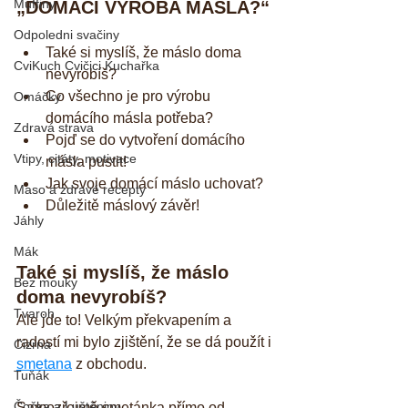
Muffiny
„DOMÁCÍ VÝROBA MÁSLA?“
Odpoledni svačiny
Také si myslíš, že máslo doma 
CviKuch Cvičici Kuchařka
nevyrobíš?  
Co všechno je pro výrobu 
Omáčky
domácího másla potřeba?  
Zdravá strava
Pojď se do vytvoření domácího 
Vtipy, citáty, motivace
másla pustit!  
Jak svoje domácí máslo uchovat?  
Maso a zdravé recepty
Důležitě máslový závěr! 
Jáhly
Mák
Také si myslíš, že máslo 
Bez mouky
doma nevyrobíš?
Tvaroh
Ale jde to! Velkým překvapením a 
radostí mi bylo zjištění, že se dá použít i 
Cizrna
smetana
 z obchodu. 
Tuňák
Čočka a Luštěniny
Samozřejmě smetánka přímo od 