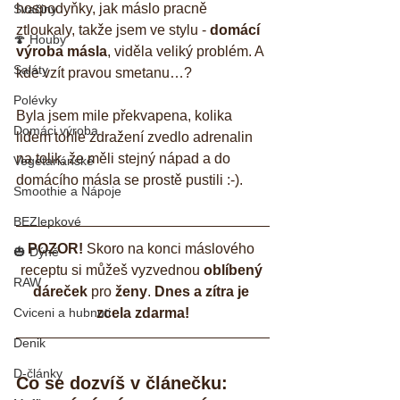
hospodyňky, jak máslo pracně 
Svačiny
ztloukaly, takže jsem ve stylu - 
domácí 
🍄 Houby
výroba másla
, viděla veliký problém. A 
Saláty
kde vzít pravou smetanu…? 
Polévky
Byla jsem mile překvapena, kolika 
Domáci výroba
lidem tohle zdražení zvedlo adrenalin 
na tolik, že měli stejný nápad a do 
Vegetariánské
domácího másla se prostě pustili :-).
Smoothie a Nápoje
BEZlepkové
POZOR!
 Skoro na konci máslového 
🎃 Dýně
receptu si můžeš vyzvednou 
oblíbený 
RAW
dáreček
 pro 
ženy
. 
Dnes a zítra je 
Cviceni a hubnuti
zcela zdarma!
Denik
D-články
Co se dozvíš v článečku: 