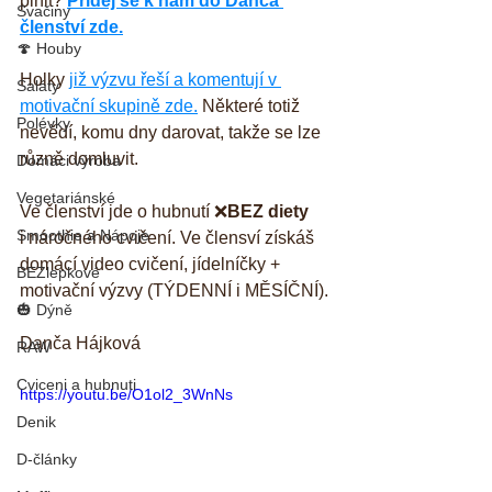
plnit? 
Přidej se k nám do Danča 
Svačiny
členství zde.
🍄 Houby
Holky 
již výzvu řeší a komentují v 
Saláty
motivační skupině zde.
 Některé totiž 
Polévky
nevědí, komu dny darovat, takže se lze 
různě domluvit.
Domáci výroba
Vegetariánské
Ve členství jde o hubnutí ❌
BEZ diety
Smoothie a Nápoje
i náročného cvičení. Ve člensví získáš 
domácí video cvičení, jídelníčky + 
BEZlepkové
motivační výzvy (TÝDENNÍ i MĚSÍČNÍ).
🎃 Dýně
Danča Hájková
RAW
Cviceni a hubnuti
https://youtu.be/O1ol2_3WnNs
Denik
D-články