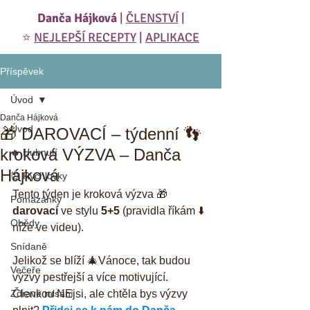
Danča Hájková
|
ČLENSTVÍ
|
⭐️
NEJLEPŠÍ RECEPTY
|
APLIKACE
Příspěvek
Úvod
Danča Hájková
Úvod
🎁 DAROVACÍ – týdenní 👣
kroková VÝZVA – Danča
🔥 Hubnutí
Hájková
⏰ Rychlovky
Tento týden je kroková výzva 🎁 
Pomazánky
darovací
 ve stylu 
5+5
 (pravidla říkám ⬇️ 
Obědy
níže ve videu).
Snídaně
Jelikož se blíží 🎄Vánoce, tak budou 
Večeře
výzvy pestřejší a více motivující. 
Zdravé mlsání
Členkou NEjsi, ale chtěla bys výzvy 