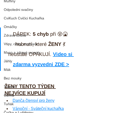
Muffiny
Odpoledni svačiny
CviKuch Cvičici Kuchařka
Omáčky
DÁREK:
 5 chyb
 při 😵🤮 
Zdravá strava
hubnutí, které 
ŽENY
 💃 
Vtipy, citáty, motivace
Maso a zdravé recepty
neustále OPAKUJÍ. 
Video si 
Jáhly
zdarma vyzvedni ZDE >
Mák
Bez mouky
ŽENY TENTO TÝDEN 
Tvaroh
NEJVÍCE KUPUJÍ
Cizrna
Danča člensví pro ženy
Tuňák
Vánoční - Sváteční kuchařka
Čočka a Luštěniny