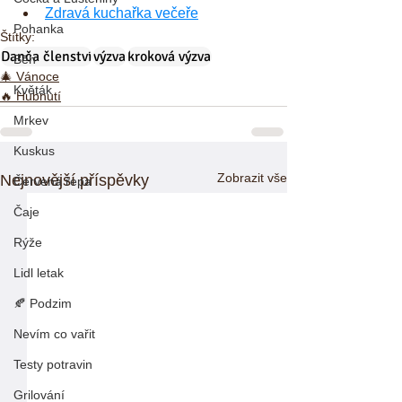
Zdravá kuchařka večeře
Pohanka
Štítky:
Danča členství
výzva
kroková výzva
Běh
🎄 Vánoce
Květák
🔥 Hubnutí
Mrkev
Kuskus
Zobrazit vše
Nejnovější příspěvky
Červená řepa
Čaje
Rýže
Lidl letak
🍂 Podzim
Nevím co vařit
Testy potravin
Grilování