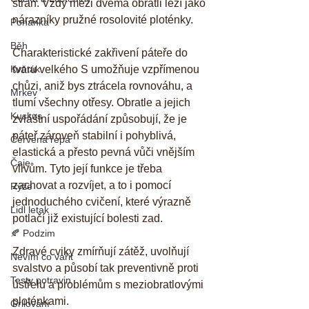
stran. Vždy mezi dvěma obratli leží jako 
nárazníky pružné rosolovité ploténky.
Pohanka
Běh
Charakteristické zakřivení páteře do 
Květák
tvaru velkého S umožňuje vzpřímenou 
chůzi, aniž bys ztrácela rovnováhu, a 
Mrkev
tlumí všechny otřesy. Obratle a jejich 
Kuskus
zvláštní uspořádání způsobují, že je 
páteř zároveň stabilní i pohyblivá, 
Červená řepa
elastická a přesto pevná vůči vnějším 
Čaje
vlivům. Tyto její funkce je třeba 
zachovat a rozvíjet, a to i pomocí 
Rýže
jednoduchého cvičení, které výrazně 
Lidl letak
potlačí již existující bolesti zad.
🍂 Podzim
Zdravé cviky zmírňují zátěž, uvolňují 
Nevím co vařit
svalstvo a působí tak preventivně proti 
Testy potravin
ústřelu a problémům s meziobratlovými 
ploténkami.
Grilování