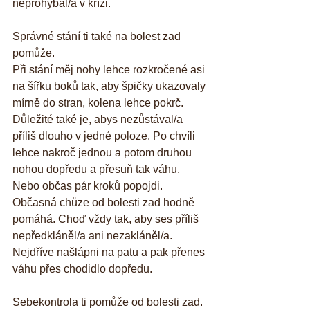
neprohýbal/a v kříži.
Správné stání ti také na bolest zad 
pomůže. 
Při stání měj nohy lehce rozkročené asi 
na šířku boků tak, aby špičky ukazovaly 
mírně do stran, kolena lehce pokrč. 
Důležité také je, abys nezůstával/a 
příliš dlouho v jedné poloze. Po chvíli 
lehce nakroč jednou a potom druhou 
nohou dopředu a přesuň tak váhu. 
Nebo občas pár kroků popojdi. 
Občasná chůze od bolesti zad hodně 
pomáhá. Choď vždy tak, aby ses příliš 
nepředkláněl/a ani nezakláněl/a. 
Nejdříve našlápni na patu a pak přenes 
váhu přes chodidlo dopředu.
Sebekontrola ti pomůže od bolesti zad. 