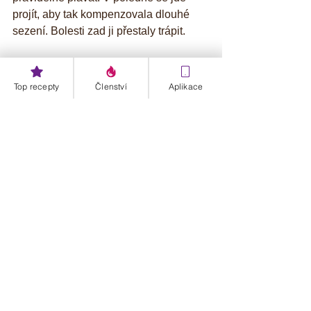
projít, aby tak kompenzovala dlouhé 
sezení. Bolesti zad ji přestaly trápit.
Věřím, že ti můj článek na téma: Co na 
bolest zad aspoň trošku pomohl.
Top recepty
Členství
Aplikace
Další ozázky piš prosím dolů do 
komentáře.
Měj se krásně ahojky fitness trenérka 
Danča.
Oblíbený E-book najdeš 
dnes 
ZDE