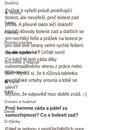
Svačiny
Prášek ti vyřeší právě probíhající 
🍄 Houby
bolest, ale nevyřeší, proč bolest zad 
Saláty
přišla. A přesně takto léčí doktoři! 
Hlubší důvody bolesti zad a dalších se 
Polévky
jim nechtějí řešit a prášek na bolest je 
Domáci výroba
pro obě dvě strany velmi rychlé řešení. 
Vegetariánské
Je ale správné?
 Určitě není! 
Co když tě bolí záda díky 
Smoothie a Nápoje
nahromaděnému stresu z práce nebo 
BEZlepkové
dětí? Myslíš si, že ti růžová tabletka 
mezilidské vztahy urovná a tobě se 
🎃 Dýně
uleví? 
RAW
Myslím, že odpověď moc dobře znáš. :-)
Cviceni a hubnuti
Proč bereme záda a páteř za 
Denik
samozřejmost? Co s bolestí zad?
D-články
Páteř je jednou z nejdůležitějších opor 