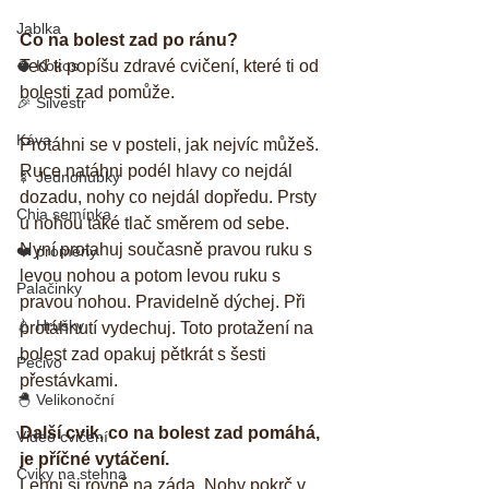
Jablka
Co na bolest zad po ránu?
🥥 Kokos
Teď ti popíšu zdravé cvičení, které ti od 
bolesti zad pomůže.
🎉 Silvestr
Káva
Protáhni se v posteli, jak nejvíc můžeš. 
Ruce natáhni podél hlavy co nejdál 
🍢 Jednohubky
dozadu, nohy co nejdál dopředu. Prsty 
Chia semínka
u nohou také tlač směrem od sebe.
Nyní protahuj současně pravou ruku s 
❤️ proměny
levou nohou a potom levou ruku s 
Palačinky
pravou nohou. Pravidelně dýchej. Při 
🍐 Hrušky
protáhnutí vydechuj. Toto protažení na 
bolest zad opakuj pětkrát s šesti 
Pečivo
přestávkami.
🐣 Velikonoční
Další cvik, co na bolest zad pomáhá, 
Video cvičení
je příčné vytáčení.
Cviky na stehna
Lehni si rovně na záda. Nohy pokrč v 