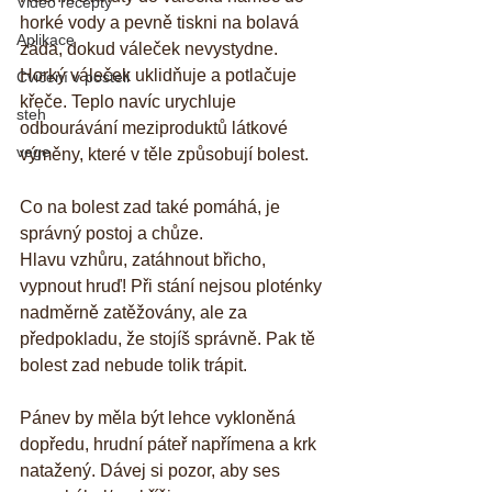
Video recepty
horké vody a pevně tiskni na bolavá 
Aplikace
záda, dokud váleček nevystydne. 
Horký váleček uklidňuje a potlačuje 
Cvičení v posteli
křeče. Teplo navíc urychluje 
steh
odbourávání meziproduktů látkové 
vege
výměny, které v těle způsobují bolest.
Co na bolest zad také pomáhá, je 
správný postoj a chůze.
Hlavu vzhůru, zatáhnout břicho, 
vypnout hruď! Při stání nejsou ploténky 
nadměrně zatěžovány, ale za 
předpokladu, že stojíš správně. Pak tě 
bolest zad nebude tolik trápit.
Pánev by měla být lehce vykloněná 
dopředu, hrudní páteř napřímena a krk 
natažený. Dávej si pozor, aby ses 