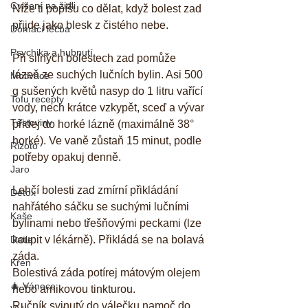
Cvičení na židli
Níže ti popíšu co dělat, když bolest zad 
přijde jako blesk z čistého nebe.
Domácí léčba
Psychika a hubnutí
Při silných bolestech zad pomůže 
lázeň ze suchých lučních bylin. Asi 500 
Motivace
g sušených květů nasyp do 1 litru vařící 
Tofu recepty
vody, nech krátce vzkypět, sceď a vývar 
Těstoviny
přidej do horké lázně (maximálně 38° 
horké). Ve vaně zůstaň 15 minut, podle 
Rizoto
potřeby opakuj denně.
Jaro
Lehčí bolesti zad zmírní přikládání 
Detox
nahřátého sáčku se suchými lučními 
Kaše
bylinami nebo třešňovými peckami (lze 
Datle
koupit v lékárně). Přikládá se na bolavá 
záda.
Křen
Bolestivá záda potírej mátovým olejem 
🎄 Vánoce
nebo arnikovou tinkturou.
Ručník svinutý do válečku namoč do 