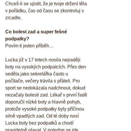
Chceš-li se ujistit, že je tvoje držení těla 
v pořádku, čas od času se zkontroluj v 
zrcadle.
Co bolest zad a super fešné 
podpatky? 
Povím ti jeden příběh…
Lucka již v 17 letech nosila nejraději 
boty na vysokých podpatcích. Přes den 
seděla jako sekretářka často u 
počítače, večery trávila s přáteli. Pro 
sport se nedokázala nadchnout, dokud 
nezačaly bolesti zad. Lékař v první řadě 
doporučil nízké boty a hlavně pohyb, 
protože vysoké podpatky byly příčinou 
silně vpadlých zad. Od té doby nosí 
Lucka boty bez podpatků a chodí 
pravidelně plavat. V poledne se jde 