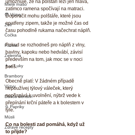
umožňuje, že na polštáři leží jen hlava, 
Mleté maso
zatímco ramena spočívají na matraci. 
😎 Výzvy
Doporučit mohu polštáře, které jsou 
opatřeny zipem, takže je možné čas od 
Zelí
času pohodlně rukama načechrat náplň.
Čočka
Pokud se rozhodneš pro náplň z vlny, 
Fazole
bavlny, kapoku nebo hedvábí, závisí 
Zelenina
především na tom, jak moc se v noci 
👨‍🍳 Luky
potíš.
Brambory
Obecně platí: V žádném případě 
Výzvy
nepoužívej týlový váleček, který 
nepřispívá k uvolnění, nýbrž vede k 
Danča členství
přepínání krční páteře a k bolestem v 
🫑 Papriky
týle.
Müsli
Co na bolesti zad pomáhá, když už 
Zdravé recepty
to přijde? 