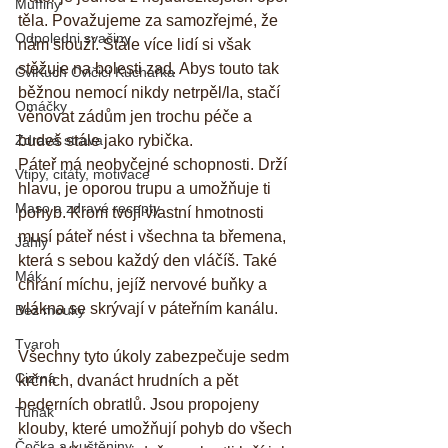
Muffiny
těla. Považujeme za samozřejmé, že 
Odpoledni svačiny
nám slouží. Stále více lidí si však 
stěžuje na bolesti zad. Abys touto tak 
CviKuch Cvičici Kuchařka
běžnou nemocí nikdy netrpěl/la, stačí 
Omáčky
věnovat zádům jen trochu péče a 
Zdravá strava
budeš stále jako rybička.
Páteř má neobyčejné schopnosti. Drží 
Vtipy, citáty, motivace
hlavu, je oporou trupu a umožňuje ti 
Maso a zdravé recepty
pohyb. Krom tvojí vlastní hmotnosti 
musí páteř nést i všechna ta břemena, 
Jáhly
která s sebou každý den vláčíš. Také 
Mák
chrání míchu, jejíž nervové buňky a 
vlákna se skrývají v páteřním kanálu.
Bez mouky
Tvaroh
Všechny tyto úkoly zabezpečuje sedm 
Cizrna
krčních, dvanáct hrudních a pět 
bederních obratlů. Jsou propojeny 
Tuňák
klouby, které umožňují pohyb do všech 
Čočka a Luštěniny