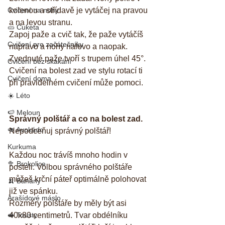
Cvičení na nohy
kolenou a střídavě je vytáčej na pravou 
a na levou stranu.
🥒 Cuketa
Zapoj paže a cvič tak, že paže vytáčíš 
Cvičení pro začátečníky
napravo a nohy nalevo a naopak. 
Zvednuté paže tvoří s trupem úhel 45°.
Cvičení bez skákání
Cvičení na bolest zad ve stylu rotací ti 
Cvičení doma
při pravidelném cvičení může pomoci.
☀️ Léto
🍉 Meloun
Správný polštář a co na bolest zad. 
🥑 Avokádo
Nepodceňuj správný polštář!
Kurkuma
Každou noc trávíš mnoho hodin v 
🥦 Brokolice
posteli. Volbou správného polštáře 
můžeš krční páteř optimálně polohovat 
🍌 Banány
již ve spánku.
Arašídové máslo
Rozměry polštáře by měly být asi 
🥪 Tousty
40x80 centimetrů. Tvar obdélníku 