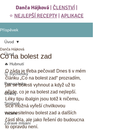
Danča Hájková
|
ČLENSTVÍ
|
⭐️
NEJLEPŠÍ RECEPTY
|
APLIKACE
Příspěvek
Úvod
Danča Hájková
Úvod
Co na bolest zad
🔥 Hubnutí
O záda je třeba pečovat! Dnes ti v mém 
⏰ Rychlovky
článku „Co na bolest zad“ prozradím, 
Pomazánky
jak se bolesti vyhnout a když už to 
přijde, co je na bolest zad nejlepší. 
Obědy
Léky tipu ibalgin jsou totiž k ničemu, 
Snídaně
sice možná vyřeší chvilkovou 
nesnesitelnou bolest zad a dalších 
Večeře
částí těla, ale jako řešení do budoucna 
Zdravé mlsání
to opravdu není.