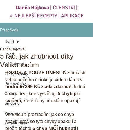
Danča Hájková
|
ČLENSTVÍ
|
⭐️
NEJLEPŠÍ RECEPTY
|
APLIKACE
Příspěvek
Úvod
Danča Hájková
Úvod
5 rad, jak zhubnout díky
Velikonocům
🔥 Hubnutí
POZOR ⚠️ POUZE DNES
! 🎁 Součástí 
⏰ Rychlovky
velikonočního článku je video dárek v 
Pomazánky
hodnotě 399 Kč zcela zdarma!
 Jedná 
Obědy
se o video, kde vysvětluji 
5 chyb při 
cvičení
, které ženy neustále opakují. 
Snídaně
Večeře
Ve videu ti prozradím: jak se chyb 
zbavit, proč se tyto chyby opakují a 
Zdravé mlsání
proč ti těchto 
5 chyb NIČÍ hubnutí i 