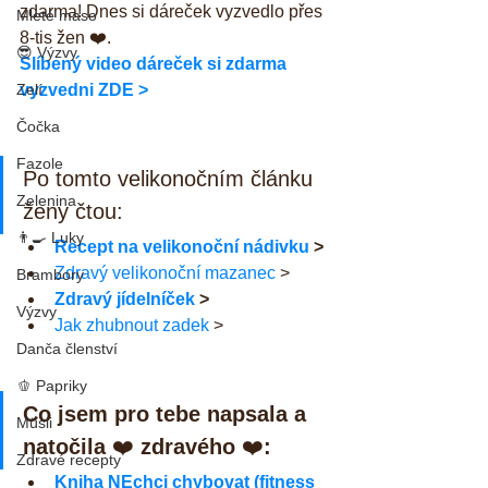
zdarma! Dnes si dáreček vyzvedlo přes 
Mleté maso
8-tis žen ❤️.
😎 Výzvy
Slíbený video dáreček si zdarma 
Zelí
vyzvedni ZDE >
Čočka
Fazole
Po tomto velikonočním článku 
Zelenina
ženy čtou:
👨‍🍳 Luky
Recept na velikonoční nádivku
 >
Zdravý velikonoční mazanec
 >
Brambory
Zdravý jídelníček
 >
Výzvy
Jak zhubnout zadek
 >
Danča členství
🫑 Papriky
Co jsem pro tebe napsala a 
Müsli
natočila 
❤️ 
zdravého 
❤️
:
Zdravé recepty
Kniha NEchci chybovat (fitness 