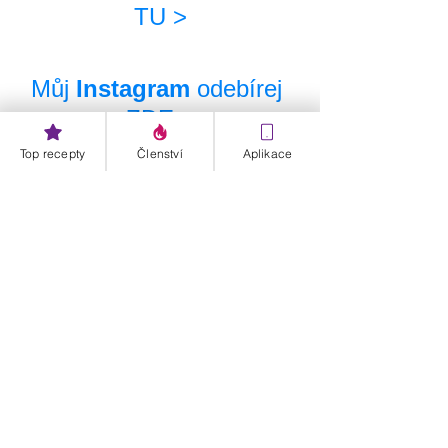
TU >
Můj 
Instagram
 odebírej 
ZDE >
Top recepty
Členství
Aplikace
Můj YouTube kanál 
odebírej TU >
D-články
Zobrazit vše
Nejnovější příspěvky