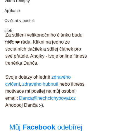
Video recepty
Aplikace
Cvičení v posteli
steh
Za sdílení velikonočního článku budu 
vege
moc ❤️ ráda. Klikni na jedno ze 
sociálních tlačítek a sdílej článek pro 
své přátele. Ahojky - tvoje online fitness 
trenérka Danča.
Svoje dotazy ohledně 
zdravého 
cvičení
, 
zdravého hubnutí
 nebo fitness 
motivace mi posílej na můj osobní 
email: 
Danca@nechcichybovat.cz
Ahooooj Danča :-).
Můj 
Facebook
 odebírej 