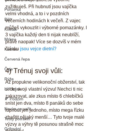
zužitkuješ. Při hubnutí jsou vajíčka 
Pohanka
velmi vhodná, a to i v pozdních 
Běh
večerních hodinách k večeři. Z vajec 
můžeš vykouzlit i výborné pomazánky. I 
Květák
3 vajíčka každý den ti nijak neublíží, 
Mrkev
právě naopak! Více se dozvíš v mém 
článku 
jsou vejce dietní?
Kuskus
Červená řepa
Čaje
4) Trénuj svoji vůli:
Rýže
Až propukne velikonoční obžerství, tak 
Lidl letak
si dej svoji vlastní výzvu! Nechci ti nic 
zakazovat, ale zkus místo 6 chlebíčků 
🍂 Podzim
sníst jen dva, místo 8 panáků do sebe 
Nevím co vařit
lupnout jen jednoho, místo mega řízku 
zbaštit nějaký menší… Tyto tvoje malé 
Testy potravin
výzvy a výhry tě posunou strašně moc 
Grilování