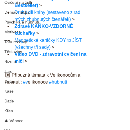
Cvičení na židli
Bestseller)
 >
Domácí léčba
Druhý díl knihy (sestaveno z rad 
mých zhubnutých čtenářek)
 >
Psychika a hubnutí
Zdravé KAŇKO-VZDORNÉ 
Motivace
kuchařky
 >
Magnetické kartičky KDY to JÍST 
Tofu recepty
(všechny tři sady)
 >
Těstoviny
Video DVD - zdravotní cvičení na 
míči
 >
Rizoto
Jaro
#️⃣️ Příbuzná témata k Velikonocům a 
Detox
hubnutí: 
#v
elikonoce 
#hubnutí
Kaše
Datle
Křen
🎄 Vánoce