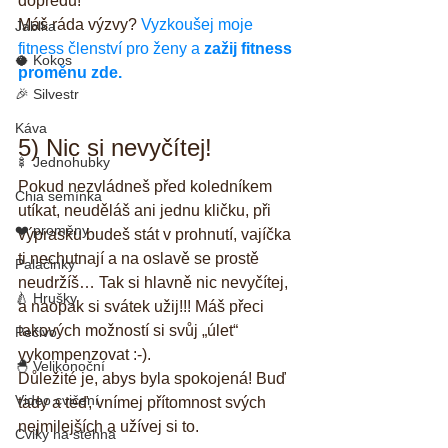
dopředu!
Máš ráda výzvy? 
Vyzkoušej moje 
Jablka
fitness členství pro ženy a 
zažij fitness 
🥥 Kokos
proměnu zde.
🎉 Silvestr
Káva
5) Nic si nevyčítej!
🍢 Jednohubky
Pokud nezvládneš před koledníkem 
Chia semínka
utíkat, neuděláš ani jednu kličku, při 
❤️ proměny
výprasku budeš stát v prohnutí, vajíčka 
ti nechutnají a na oslavě se prostě 
Palačinky
neudržíš… Tak si hlavně nic nevyčítej, 
🍐 Hrušky
a naopak si svátek užij!!! Máš přeci 
takových možností si svůj „úlet“ 
Pečivo
vykompenzovat :-).
🐣 Velikonoční
Důležité je, abys byla spokojená! Buď 
Video cvičení
tady a teď, vnímej přítomnost svých 
nejmilejších a užívej si to.
Cviky na stehna