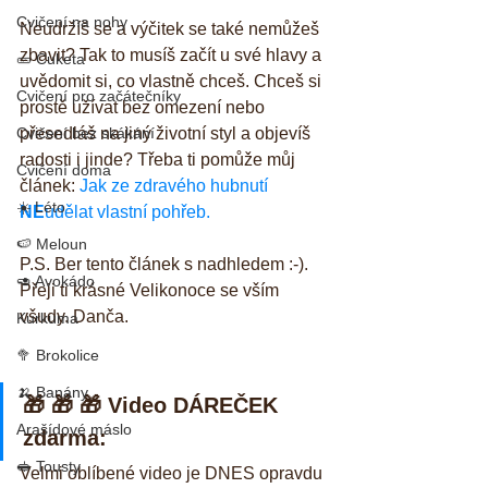
Cvičení na nohy
Neudržíš se a výčitek se také nemůžeš 
zbavit? Tak to musíš začít u své hlavy a 
🥒 Cuketa
uvědomit si, co vlastně chceš. Chceš si 
Cvičení pro začátečníky
prostě užívat bez omezení nebo 
Cvičení bez skákání
přesedláš na jiný životní styl a objevíš 
radosti i jinde? Třeba ti pomůže můj 
Cvičení doma
článek: 
Jak ze zdravého hubnutí 
☀️ Léto
NE
udělat vlastní pohřeb.
🍉 Meloun
P.S. Ber tento článek s nadhledem :-). 
🥑 Avokádo
Přeji ti krásné Velikonoce se vším 
všudy. Danča.
Kurkuma
🥦 Brokolice
🍌 Banány
🎁 🎁 🎁 Video DÁREČEK 
Arašídové máslo
zdarma:
🥪 Tousty
Velmi oblíbené video je DNES opravdu 