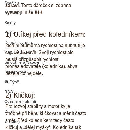
Svačiny
zdraví. 
Tento dáreček si zdarma 
vyzvedni níže.⬇️⬇️⬇️
🍄 Houby
Saláty
Polévky
1) Utíkej před koledníkem:
Domáci výroba
Ideální průměrná rychlost na hubnutí je 
Vegetariánské
cca 10-11 km/h. Svoji rychlost ale 
musíš přizpůsobit rychlosti 
Smoothie a Nápoje
pronásledovatele (koledníka), abys 
BEZlepkové
běžela co nejdéle.
🎃 Dýně
RAW
2) Kličkuj:
Cviceni a hubnuti
Pro rozvoj stability a motoriky je 
Denik
vhodné při běhu kličkovat a měnit často 
směr. Před koledníkem tedy často 
D-články
kličkuj a „dělej myšky“. Koledníka tak 