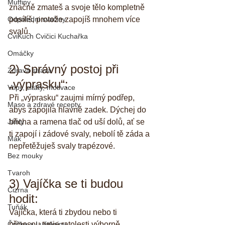
Muffiny
značně zmateš a svoje tělo kompletně 
Odpoledni svačiny
posílíš, protože zapojíš mnohem více 
svalů.
CviKuch Cvičici Kuchařka
Omáčky
2) Správný postoj při 
Zdravá strava
„výprasku“:
Vtipy, citáty, motivace
Při „výprasku“ zaujmi mírný podřep, 
Maso a zdravé recepty
abys zapojila hlavně zadek. Dýchej do 
Jáhly
břicha a ramena tlač od uší dolů, ať se 
ti zapojí i zádové svaly, nebolí tě záda a 
Mák
nepřetěžuješ svaly trapézové.
Bez mouky
Tvaroh
3) Vajíčka se ti budou 
Cizrna
hodit:
Tuňák
Vajíčka, která ti zbydou nebo ti 
Čočka a Luštěniny
přinesou tvoje ratolesti výborně 