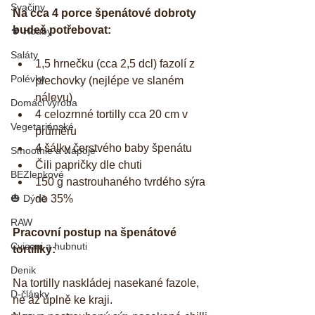
Svačiny
Na cca 4 porce špenátové dobroty 
budeš potřebovat:
🍄 Houby
Saláty
1,5 hrnečku (cca 2,5 dcl) fazolí z 
Polévky
plechovky (nejlépe ve slaném 
nálevu)  
Domáci výroba
4 celozrnné tortilly cca 20 cm v 
Vegetariánské
průměru  
4 šálky čerstvého baby špenátu  
Smoothie a Nápoje
Čili papričky dle chuti  
BEZlepkové
150 g nastrouhaného tvrdého sýra 
🎃 Dýně
do 35%  
RAW
Pracovní postup na špenátové 
Cviceni a hubnuti
tortillky:
Denik
Na tortilly naskládej nasekané fazole, 
D-články
ne až úplně ke kraji.  