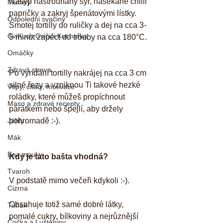
Nasyp nastrouhaný sýr, nasekané chilli 
Muffiny
papričky a zakryj špenátovými lístky.  
Odpoledni svačiny
Smotej tortilly do ruličky a dej na cca 3-
CviKuch Cvičici Kuchařka
5 minut zapéct do trouby na cca 180°C. 
Omáčky
Zdravá strava
Po vyndání tortilly nakrájej na cca 3 cm 
silné řezy a vzniknou Ti takové hezké 
Vtipy, citáty, motivace
roládky, které můžeš propíchnout 
Maso a zdravé recepty
párátkem nebo špejlí, aby držely 
Jáhly
pohromadě :-). 
Mák
Bez mouky
Kdy je tato bašta vhodná?
Tvaroh
V podstatě mimo večeři kdykoli :-).  
Cizrna
Obsahuje totiž samé dobré látky, 
Tuňák
pomalé cukry, bílkoviny a nejrůznější 
Čočka a Luštěniny