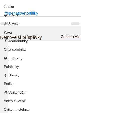
Jablka
#spenatovetortillky
🥥 Kokos
🎉 Silvestr
Káva
Zobrazit vše
Nejnovější příspěvky
🍢 Jednohubky
Chia semínka
❤️ proměny
Palačinky
🍐 Hrušky
Pečivo
🐣 Velikonoční
Video cvičení
Cviky na stehna