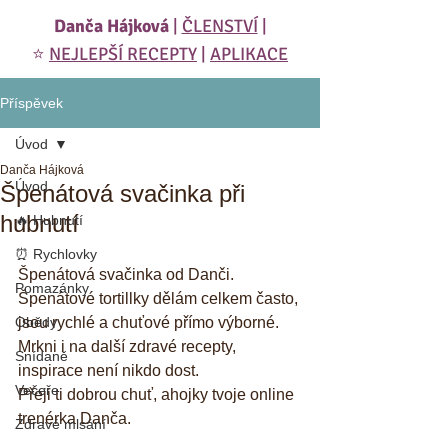
Danča Hájková
|
ČLENSTVÍ
|
⭐️
NEJLEPŠÍ RECEPTY
|
APLIKACE
Příspěvek
Úvod
Danča Hájková
Úvod
Špenátová svačinka při
hubnutí
🔥 Hubnutí
⏰ Rychlovky
Špenátová svačinka od Danči. 
Pomazánky
Špenátové tortillky dělám celkem často, 
Obědy
jsou rychlé a chuťové přímo výborné. 
Mrkni i na další zdravé recepty, 
Snídaně
inspirace není nikdo dost. 
Večeře
Přeji ti dobrou chuť, ahojky tvoje online 
trenérka Danča. 
Zdravé mlsání