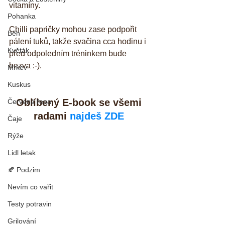
vitamíny.  
Pohanka
Chilli papričky mohou zase podpořit 
Běh
pálení tuků, takže svačina cca hodinu i 
Květák
před odpoledním tréninkem bude 
bezva :-). 
Mrkev
Kuskus
Oblíbený E-book se všemi 
Červená řepa
radami 
najdeš ZDE
Čaje
Rýže
Lidl letak
🍂 Podzim
Nevím co vařit
Testy potravin
Grilování