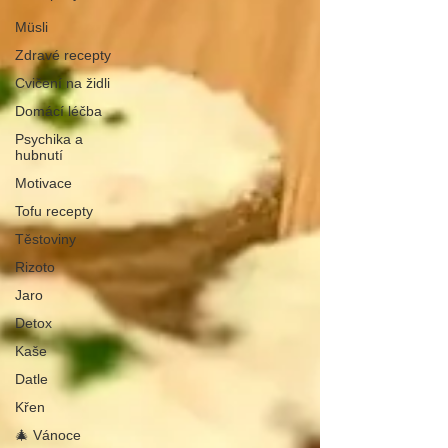
Müsli
Zdravé recepty
Cvičení na židli
Domácí léčba
Psychika a
hubnutí
Motivace
Tofu recepty
Těstoviny
Rizoto
Jaro
Detox
Kaše
Datle
Křen
🎄 Vánoce