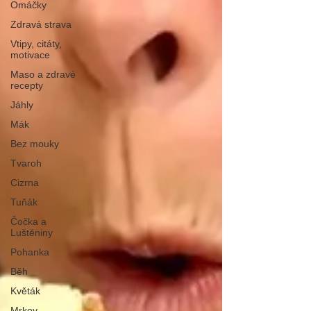
Omáčky
Zdravá strava
Vtipy, citáty,
motivace
Maso a zdravé
recepty
Jáhly
Mák
Bez mouky
Tvaroh
Cizrna
Tuňák
Čočka a
Luštěniny
Pohanka
Běh
Květák
Mrkev