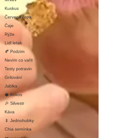
Kuskus
Červená řepa
Čaje
Rýže
Lidl letak
🍂 Podzim
Nevím co vařit
Testy potravin
Grilování
Jablka
🥥 Kokos
🎉 Silvestr
Káva
🍢 Jednohubky
Chia semínka