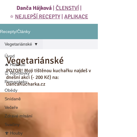
Danča Hájková
|
ČLENSTVÍ
|
⭐️
NEJLEPŠÍ RECEPTY
|
APLIKACE
Recepty/Články
Vegetariánské
Úvod
Vegetariánské
🔥 Hubnutí
POZOR! Moji tištěnou kuchařku najdeš v
⏰ Rychlovky
dnešní akci (- 200 Kč) na:
Pomazánky
DancaKucharka.cz
Obědy
Snídaně
Večeře
Zdravé mlsání
Svačiny
🍄 Houby