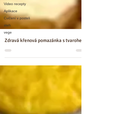
Video recepty
Aplikace
Cvičení v posteli
steh
vege
Zdravá křenová pomazánka s tvarohem