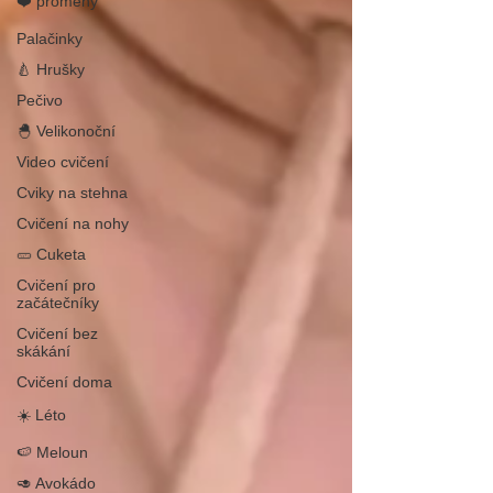
❤️ proměny
Palačinky
🍐 Hrušky
Pečivo
🐣 Velikonoční
Video cvičení
Cviky na stehna
Cvičení na nohy
🥒 Cuketa
Cvičení pro
začátečníky
Cvičení bez
skákání
Cvičení doma
☀️ Léto
🍉 Meloun
🥑 Avokádo