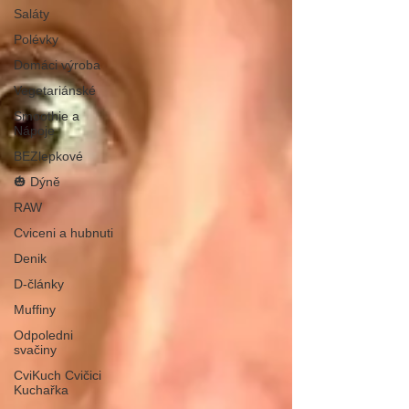
Saláty
Polévky
Domáci výroba
Vegetariánské
Smoothie a
Nápoje
BEZlepkové
🎃 Dýně
RAW
Cviceni a hubnuti
Denik
D-články
Muffiny
Odpoledni
svačiny
CviKuch Cvičici
Kuchařka