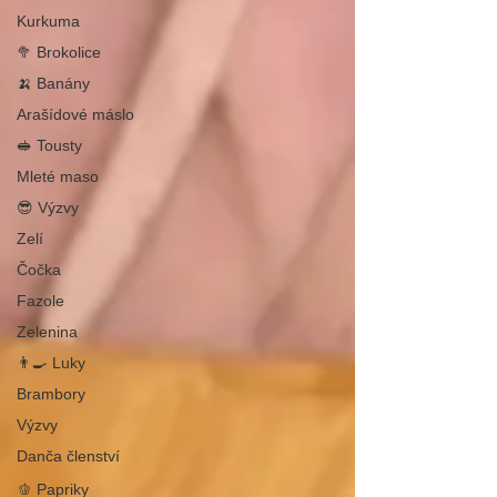
Kurkuma
🥦 Brokolice
🍌 Banány
Arašídové máslo
🥪 Tousty
Mleté maso
😎 Výzvy
Zelí
Čočka
Fazole
Zelenina
👨‍🍳 Luky
Brambory
Výzvy
Danča členství
🫑 Papriky