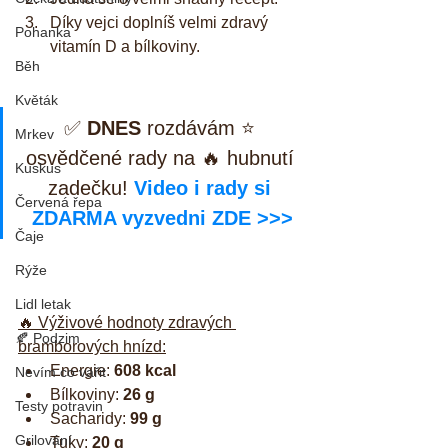
Díky vejci doplníš velmi zdravý 
Pohanka
vitamín D a bílkoviny.
Běh
Květák
✅ 
DNES
 rozdávám ⭐ 
Mrkev
osvědčené rady na 🔥 hubnutí 
Kuskus
zadečku! 
Video i rady si 
Červená řepa
ZDARMA vyzvedni ZDE >>>
Čaje
Rýže
Lidl letak
🔥 Výživové hodnoty zdravých 
🍂 Podzim
bramborových hnízd:
Energie: 
608 kcal
Nevím co vařit
Bílkoviny: 
26 g
Testy potravin
Sacharidy: 
99 g
Grilování
Tuky: 
20 g