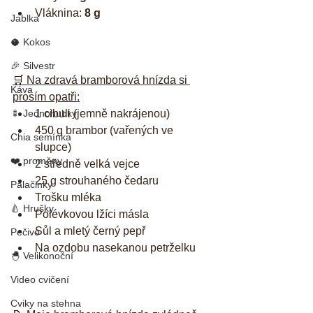
Vláknina: 
8 g
Jablka
🥥 Kokos
🎉 Silvestr
🛒 Na zdravá bramborová hnízda si 
Káva
prosím opatři:
🍢 Jednohubky
1 cibuli (jemně nakrájenou)
450 g brambor (vařených ve 
Chia semínka
slupce)
❤️ proměny
2 středně velká vejce
25 g strouhaného čedaru
Palačinky
Trošku mléka
🍐 Hrušky
Polévkovou lžíci másla
Sůl a mletý černý pepř
Pečivo
Na ozdobu nasekanou petrželku
🐣 Velikonoční
Video cvičení
Cviky na stehna