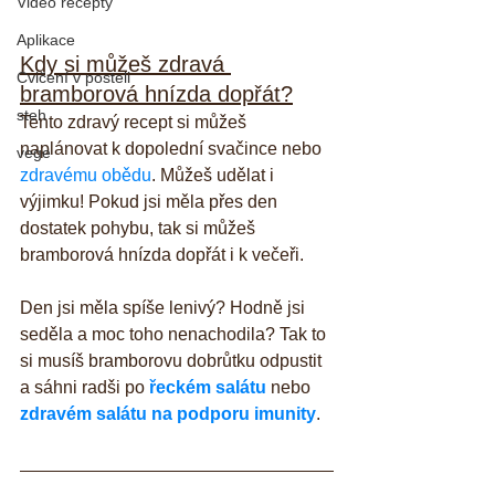
Video recepty
Aplikace
Kdy si můžeš zdravá 
Cvičení v posteli
bramborová hnízda dopřát?
steh
Tento zdravý recept si můžeš 
naplánovat k dopolední svačince nebo 
vege
zdravému obědu
. Můžeš udělat i 
výjimku! Pokud jsi měla přes den 
dostatek pohybu, tak si můžeš 
bramborová hnízda dopřát i k večeři.
Den jsi měla spíše lenivý? Hodně jsi 
seděla a moc toho nenachodila? Tak to 
si musíš bramborovu dobrůtku odpustit 
a sáhni radši po 
řeckém salátu
 nebo 
zdravém salátu na podporu imunity
.