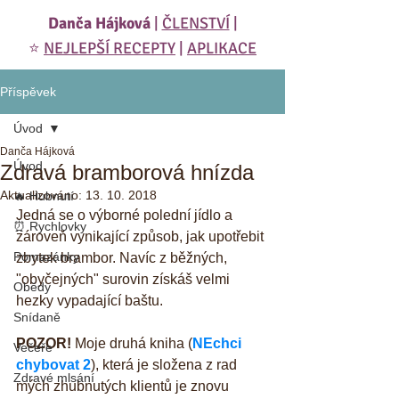
Danča Hájková
|
ČLENSTVÍ
|
⭐️
NEJLEPŠÍ RECEPTY
|
APLIKACE
Příspěvek
Úvod
Danča Hájková
Úvod
Zdravá bramborová hnízda
Aktualizováno:
13. 10. 2018
🔥 Hubnutí
Jedná se o výborné polední jídlo a 
⏰ Rychlovky
zároveň vynikající způsob, jak upotřebit 
Pomazánky
zbytek brambor. Navíc z běžných, 
"obyčejných" surovin získáš velmi 
Obědy
hezky vypadající baštu.
Snídaně
POZOR!
 Moje druhá kniha (
NEchci 
Večeře
chybovat 2
), která je složena z rad 
Zdravé mlsání
mých zhubnutých klientů je znovu 