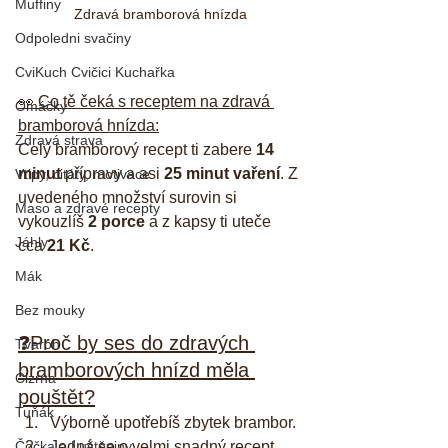
Muffiny
Zdravá bramborová hnízda
Odpoledni svačiny
CviKuch Cvičici Kuchařka
👀 Co tě čeká s receptem na zdravá 
Omáčky
bramborová hnízda:
Zdravá strava
Celý bramborový recept ti zabere 
14 
minut
 přípravy a asi 
25 minut vaření
. Z 
Vtipy, citáty, motivace
uvedeného množství surovin si 
Maso a zdravé recepty
vykouzlíš 
2 porce
 a z kapsy ti uteče 
Jáhly
cca 
21 Kč
.
Mák
Bez mouky
❓Proč by ses do zdravých 
Tvaroh
bramborových hnízd měla 
Cizrna
pouštět?
Tuňák
Výborně upotřebíš zbytek brambor.
Čočka a Luštěniny
Jedná se o velmi snadný recept.