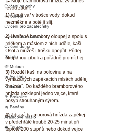
📝 Moje bramborová hnízda zvládneš 
Cvičení na nohy
levou zadní:
1) 
Cibuli vař v trošce vody, dokud 
🥒 Cuketa
nezměkne a poté ji slij.
Cvičení pro začátečníky
Cvičení bez skákání
2)
 Uvařené brambory oloupej a spolu s 
mlékem a máslem z nich udělej kaši. 
Cvičení doma
Osol a můžeš i trošku opepřit. Přidej 
☀️ Léto
okapanou cibuli a pořádně promíchej.
🍉 Meloun
3)
 Rozděl kaši na polovinu a na 
🥑 Avokádo
vymazaných zapékacích mísách udělej 
"hnízda". Do každého bramborového 
Kurkuma
hnízda rozklepni jedno vejce, které 
🥦 Brokolice
posyp strouhaným sýrem.
🍌 Banány
4)
 Zdravá bramborová hnízda zapékej 
Arašídové máslo
v předehřáté troubě 20-25 minut při 
🥪 Tousty
teplotě 200 stupňů nebo dokud vejce 