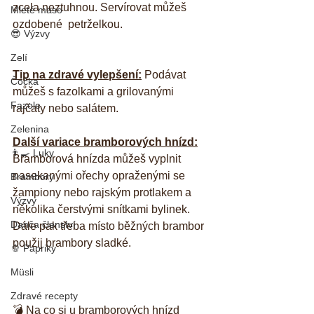
zcela neztuhnou. Servírovat můžeš 
Mleté maso
ozdobené  petrželkou.
😎 Výzvy
Zelí
Tip na zdravé vylepšení:
 Podávat 
Čočka
můžeš s fazolkami a grilovanými 
Fazole
rajčaty nebo salátem.
Zelenina
Další variace bramborových hnízd:
👨‍🍳 Luky
Bramborová hnízda můžeš vyplnit 
nasekanými ořechy opraženými se 
Brambory
žampiony nebo rajským protlakem a 
Výzvy
několika čerstvými snítkami bylinek. 
Danča členství
Dále pak třeba místo běžných brambor 
použij brambory sladké.
🫑 Papriky
Müsli
Zdravé recepty
💣 Na co si u bramborových hnízd 