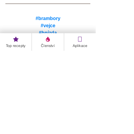
#brambory
#vejce
#hnízda
Top recepty
Členství
Aplikace