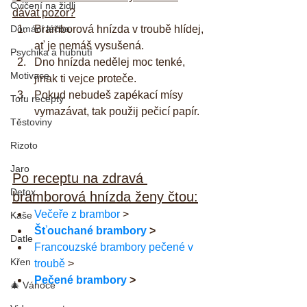
Cvičení na židli
dávat pozor?
Domácí léčba
Bramborová hnízda v troubě hlídej, 
ať je nemáš vysušená.
Psychika a hubnutí
Dno hnízda nedělej moc tenké, 
Motivace
jinak ti vejce proteče.
Pokud nebudeš zapékací mísy 
Tofu recepty
vymazávat, tak použij pečicí papír.
Těstoviny
Rizoto
Jaro
Po receptu na zdravá 
Detox
bramborová hnízda ženy čtou:
Večeře z brambor
 >
Kaše
Šťouchané brambory
 >
Datle
Francouzské brambory pečené v 
Křen
troubě
 >
Pečené brambory
 >
🎄 Vánoce