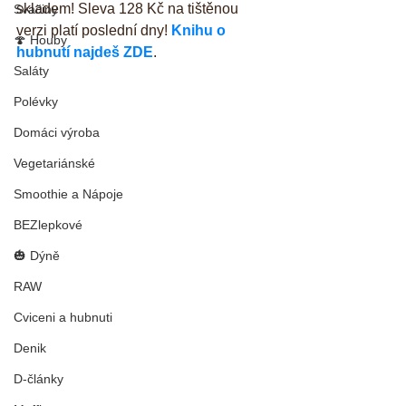
skladem! Sleva 128 Kč na tištěnou 
Svačiny
verzi platí poslední dny! 
Knihu o 
🍄 Houby
hubnutí najdeš ZDE
.
Saláty
Polévky
Domáci výroba
Vegetariánské
Smoothie a Nápoje
BEZlepkové
🎃 Dýně
RAW
Cviceni a hubnuti
Denik
D-články