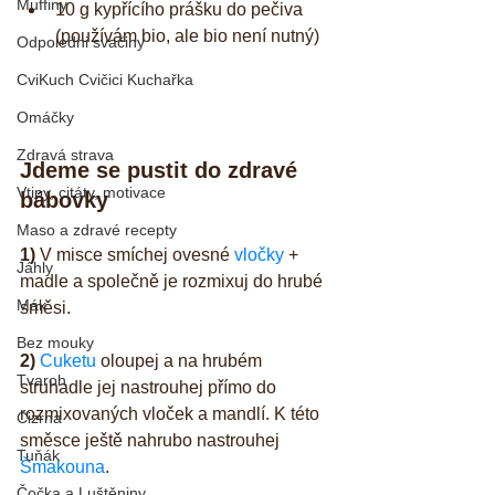
Muffiny
10 g kypřícího prášku do pečiva 
(používám bio, ale bio není nutný) 
Odpoledni svačiny
CviKuch Cvičici Kuchařka
Omáčky
Zdravá strava
Jdeme se pustit do zdravé 
Vtipy, citáty, motivace
bábovky
Maso a zdravé recepty
1)
 V misce smíchej ovesné 
vločky
 + 
Jáhly
madle a společně je rozmixuj do hrubé 
Mák
směsi.
Bez mouky
2)
Cuketu
 oloupej a na hrubém 
Tvaroh
struhadle jej nastrouhej přímo do 
rozmixovaných vloček a mandlí. K této 
Cizrna
směsce ještě nahrubo nastrouhej 
Tuňák
Šmakouna
.
Čočka a Luštěniny