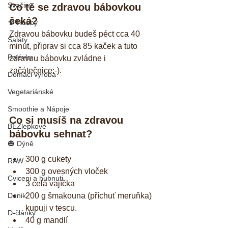
Svačiny
Co tě se zdravou bábovkou 
čeká?
🍄 Houby
Zdravou bábovku budeš péct cca 40 
Saláty
minut, připrav si cca 85 kaček a tuto 
Polévky
zdravou bábovku zvládne i 
začátečnice:-).
Domáci výroba
Vegetariánské
Smoothie a Nápoje
Co si musíš na zdravou 
BEZlepkové
bábovku sehnat?
🎃 Dýně
300 g cukety  
RAW
300 g ovesných vloček  
Cviceni a hubnuti
3 celá vajíčka  
Denik
200 g šmakouna (příchuť meruňka) 
kupuji v tescu.  
D-články
40 g mandlí  