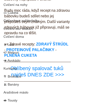
Cvičení na nohy
Budu moc ráda, když recept na zdravou 
🥒 Cuketa
bábovku budeš sdílet nebo jej 
Cvičení pro začátečníky
přepošleš svým známým. Další varianty 
zdravých bábovek již připravuji, máš se 
Cvičení bez skákání
opravdu na co těšit.
Cvičení doma
>> Zdravé recepty: 
ZDRAVÝ ŠTRÚDL
☀️ Léto
- 
PROTEINOVÉ PALAČINKY
 - 
🍉 Meloun
PLNĚNÁ CUKETA
🥑 Avokádo
Oblíbený spalovač tuků 
Kurkuma
najdeš DNES ZDE >>>
🥦 Brokolice
🍌 Banány
Arašídové máslo
🥪 Tousty