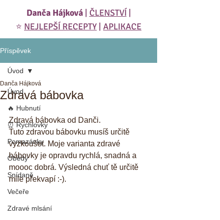
Danča Hájková
|
ČLENSTVÍ
|
⭐️
NEJLEPŠÍ RECEPTY
|
APLIKACE
Příspěvek
Úvod
Danča Hájková
Úvod
Zdravá bábovka
🔥 Hubnutí
Zdravá bábovka od Danči.
⏰ Rychlovky
Tuto zdravou bábovku musíš určitě 
Pomazánky
vyzkoušet. Moje varianta zdravé 
bábovky je opravdu rychlá, snadná a 
Obědy
moooc dobrá. Výsledná chuť tě určitě 
Snídaně
mile překvapí :-).
Večeře
Zdravé mlsání