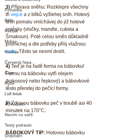
3)
 Příprava sněhu: Rozklepni všechny 
Pohanka
tři 
vejce
 a z bílků vyšlehej sníh. Hotový 
Běh
sníh pomalu vmíchávej do již hotové 
směsky (vločky, mandle, cuketa a 
Květák
Šmakoun). Poté celou směs důkladně 
Mrkev
promíchej a dle potřeby přilij vlažnou 
vodu
. Těsto se nesmí drolit.
Kuskus
Červená řepa
4)
 Teď je na řadě forma na bábovku! 
Čaje
Formu na bábovku vytři olejem 
(kokosový nebo řepkový) a bábovkové 
Rýže
těsto přendej do pečící formy.
Lidl letak
5)
 Zdravou bábovku peč v troubě asi 40 
🍂 Podzim
minutek na 170°C.
Nevím co vařit
Testy potravin
BÁBOKOVÝ TIP:
 Hotovou bábovku 
Grilování