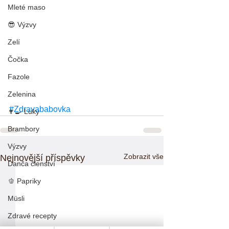
Mleté maso
😎 Výzvy
Zelí
Čočka
Fazole
Zelenina
#Zdravababovka
👨‍🍳 Luky
Brambory
Výzvy
Zobrazit vše
Nejnovější příspěvky
Danča členství
🫑 Papriky
Müsli
Zdravé recepty