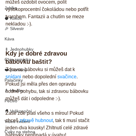
můžeš ozdobit ovocem, polít 
Jablka
vysokoprocentní čokoládou nebo potřít 
tvarohem. Fantazii a chutím se meze 
🥥 Kokos
nekladou :-).
🎉 Silvestr
Káva
🍢 Jednohubky
Kdy je dobré zdravou 
Chia semínka
bábovku baštit?
Zdravou bábovku si můžeš dat k 
❤️ proměny
snídani
 nebo dopolední 
svačince
. 
Palačinky
Pokud jsi měla přes den opravdu 
🍐 Hrušky
hodně pohybu, tak si zdravou bábovku 
můžeš dát i odpoledne :-). 
Pečivo
🐣 Velikonoční
Zase zde platí všeho s mírou! Pokud 
chceš 
zdravě hubnout
, tak ti musí stačit 
Video cvičení
jeden-dva kousky! Zhltnutí celé zdravé 
Cviky na stehna
bábovky nepřipadá v úvahu!