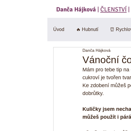
Danča Hájková
|
ČLENSTVÍ
|
Úvod
🔥 Hubnutí
⏰ Rychlo
Danča Hájková
Svačiny
🍄 Houby
Sa
Vánoční čo
Mám pro tebe tip na 
BEZlepkové
🎃 Dýně
cukroví je tvořen tv
Ke zdobení můžeš pou
dobrůtky.
CviKuch Cvičici Kuchařka
Kuličky jsem nechal
můžeš použít i párá
Jáhly
Mák
Bez mouk