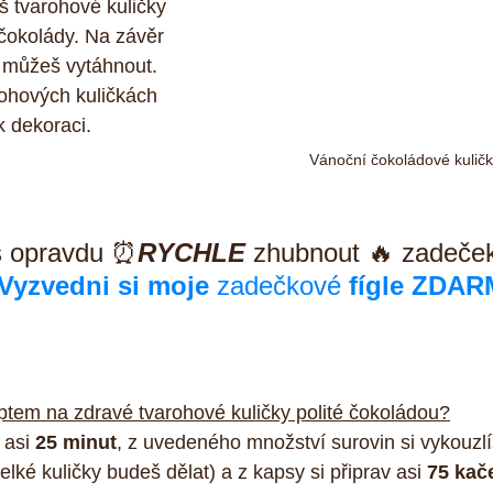
š tvarohové kuličky 
okolády. Na závěr 
i můžeš vytáhnout.
rohových kuličkách 
k dekoraci.
Vánoční čokoládové kuličk
š opravdu ⏰
RYCHLE
 zhubnout 🔥 zadeček
Vyzvedni si moje 
zadečkové
 fígle ZDA
ptem na zdravé tvarohové kuličky polité čokoládou?
 asi 
25 minut
, z uvedeného množství surovin si vykouzlí
velké kuličky budeš dělat) a z kapsy si připrav asi 
75 kač