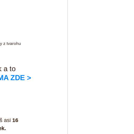
y z tvarohu
 a to 
RMA ZDE >
š asi 
16 
ek.