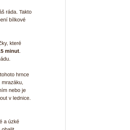
š ráda. Takto 
ení bílkové 
čky, které 
15 minut
. 
ládu.
 tohoto hrnce 
z mrazáku, 
ním nebo je 
ut v lednice. 
é a úzké 
obalit.