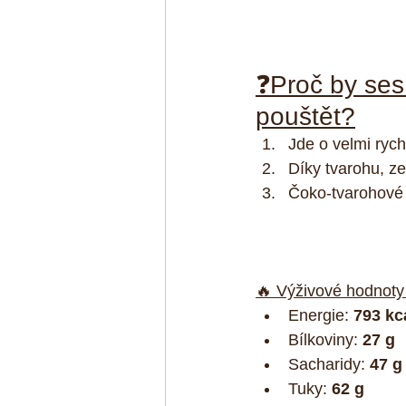
❓Proč by ses
pouštět?
Jde o velmi rych
Díky tvarohu, ze
Čoko-tvarohové k
🔥 Výživové hodnoty
Energie: 
793 kc
Bílkoviny: 
27 g
Sacharidy: 
47 g
Tuky: 
62 g