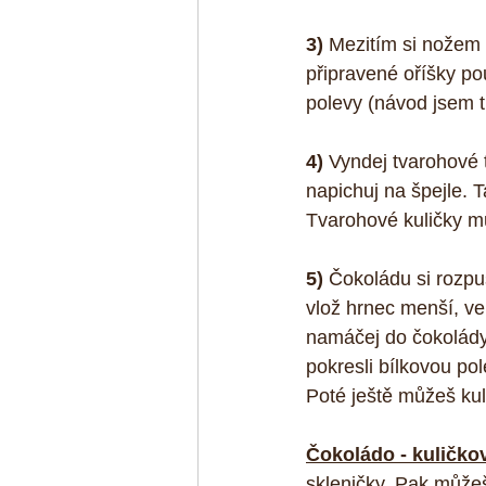
3)
 Mezitím si nožem 
připravené oříšky pou
polevy (návod jsem t
4) 
Vyndej tvarohové tě
napichuj na špejle. 
Tvarohové kuličky mů
5)
 Čokoládu si rozpu
vlož hrnec menší, ve
namáčej do čokolády
pokresli bílkovou po
Poté ještě můžeš ku
Čokoládo - kuličkov
skleničky. Pak můžeš