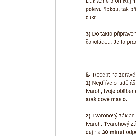
Důkladně promixuj 
polevu řídkou, tak p
cukr.
3)
 Do takto připraven
čokoládou. Je to pracn
📝 Recept na zdravé
1)
 Nejdříve si udělá
tvaroh, tvoje oblíbe
arašídové máslo.
2) 
Tvarohový základ p
tvaroh. Tvarohový zá
dej na 
30 minut 
odpo