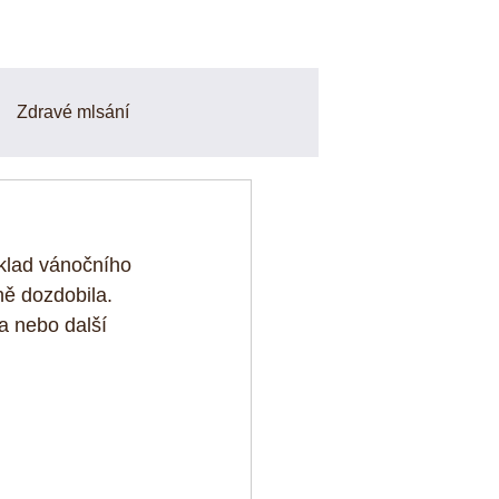
Zdravé mlsání
Smoothie a Nápoje
áklad vánočního 
finy
Odpoledni svačiny
ně dozdobila. 
a nebo další 
o a zdravé recepty