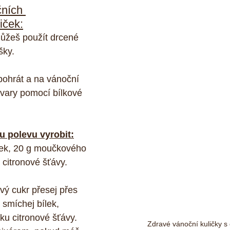
ních 
iček:
ůžeš použít drcené 
šky.
 pohrát a na vánoční 
 tvary pomocí bílkové 
ou polevu vyrobit:
lek, 20 g moučkového 
 citronové šťávy.
vý cukr přesej přes 
 smíchej bílek, 
ku citronové šťávy. 
Zdravé vánoční kuličky s