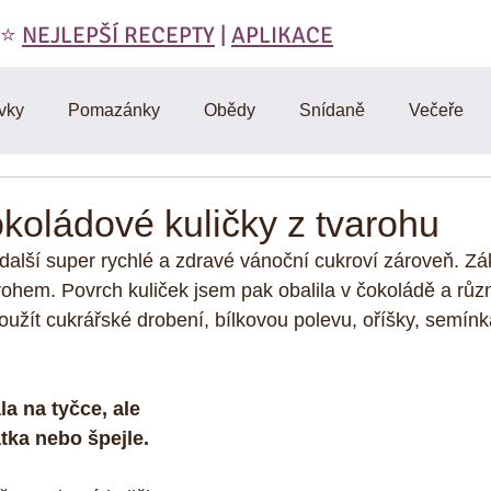
 ⭐️
NEJLEPŠÍ RECEPTY
|
APLIKACE
vky
Pomazánky
Obědy
Snídaně
Večeře
láty
Polévky
Domáci výroba
Vegetariánské
koládové kuličky z tvarohu
další super rychlé a zdravé vánoční cukroví zároveň. Z
RAW
Cviceni a hubnuti
Denik
D-články
Muf
arohem. Povrch kuliček jsem pak obalila v čokoládě a růz
žít cukrářské drobení, bílkovou polevu, oříšky, semínk
Omáčky
Zdravá strava
Vtipy, citáty, motivace
Mas
a na tyčce, ale 
tka nebo špejle.
y