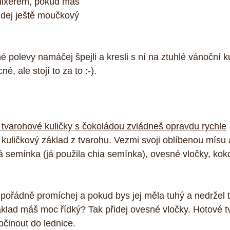
mixérem, pokud máš 
řidej ještě moučkový 
é polevy namáčej špejli a kresli s ní na ztuhlé vánoční ku
é, ale stojí to za to :-).
 tvarohové kuličky s čokoládou zvládneš opravdu rychle
š kuličkový základ z tvarohu. Vezmi svoji oblíbenou mísu 
ná semínka (já použila chia semínka), ovesné vločky, koko
ořádně promíchej a pokud bys jej měla tuhý a nedržel tva
klad máš moc řídký? Tak přidej ovesné vločky. Hotové t
činout do lednice.