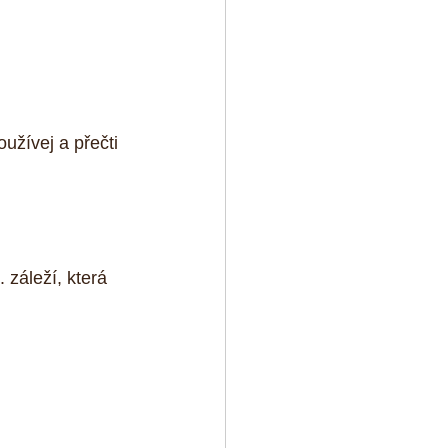
žívej a přečti 
.. záleží, která 