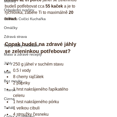
Muffiny
budeš potřebovat cca 
55 kaček
 a je to 
Odpoledni svačiny
rychlovka, zabere Ti to maximálně 
20 
minut.
CviKuch Cvičici Kuchařka
Omáčky
Zdravá strava
Copak budeš na zdravé jáhly 
Vtipy, citáty, motivace
se zeleninkou potřebovat?
Maso a zdravé recepty
Jáhly
250 g jáhel v suchém stavu  
0.5 l vody  
Mák
8 cherry rajčátek  
Bez mouky
2 papriky  
1 hrst nakrájeného řapíkatého 
Tvaroh
celeru  
Cizrna
1 hrst nakrájeného pórku  
Tuňák
1 velkou cibuli  
4 stroužky česneku  
Čočka a Luštěniny