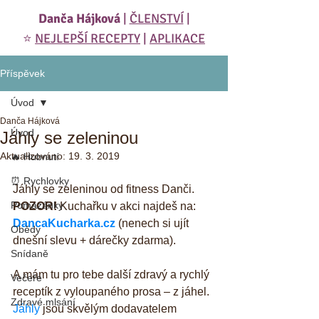
Danča Hájková
|
ČLENSTVÍ
|
⭐️
NEJLEPŠÍ RECEPTY
|
APLIKACE
Příspěvek
Úvod
Danča Hájková
Úvod
Jáhly se zeleninou
Aktualizováno:
19. 3. 2019
🔥 Hubnutí
⏰ Rychlovky
Jáhly se zeleninou od fitness Danči. 
Pomazánky
POZOR!
 Kuchařku v akci najdeš na: 
DancaKucharka.cz
 (nenech si ujít 
Obědy
dnešní slevu + dárečky zdarma).
Snídaně
A mám tu pro tebe další zdravý a rychlý 
Večeře
receptík z vyloupaného prosa – z jáhel. 
Zdravé mlsání
Jáhly
 jsou skvělým dodavatelem 