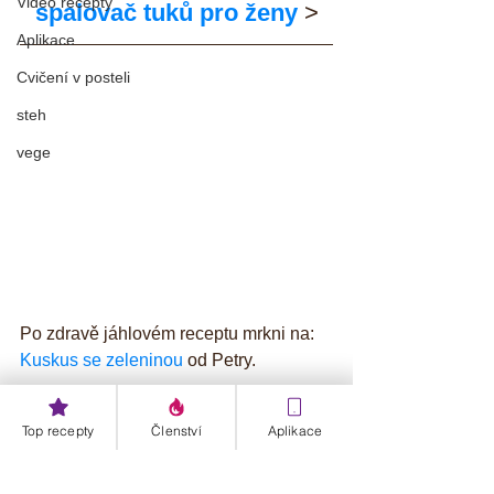
Video recepty
spalovač tuků pro ženy
 >
Aplikace
Cvičení v posteli
steh
vege
Po zdravě jáhlovém receptu mrkni na: 
Kuskus se zeleninou
 od Petry.
#Jáhlysezeleninou
Top recepty
Členství
Aplikace
Snídaně
Obědy
Večeře