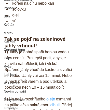
koření na čínu nebo kari  
Pohanka
sojovku  
olej  
Běh
sůl 
Květák
Mrkev
Tak se pojď na zeleninové 
Kuskus
jáhly vrhnout!
Červená řepa
1)
 Jáhly je dobré spařit horkou vodou 
přes cedník. Pro lepší pocit, abys je 
Čaje
zbavila nahořklosti, tak i víckrát. 
Rýže
Spařené jáhly vhoď do kastrolu s vařící 
Lidl letak
se vodou. Jáhly vař asi 15 minut. Nebo 
je nech přejít varem a pod utěrkou a 
🍂 Podzim
pokličkou nech 10 – 15 minut dojít.
Nevím co vařit
2)
 Na troše rozehřátého 
oleje
 osmahni 
Testy potravin
na půlkolečka nakrájenou 
cibuli
. Přidej 
Grilování