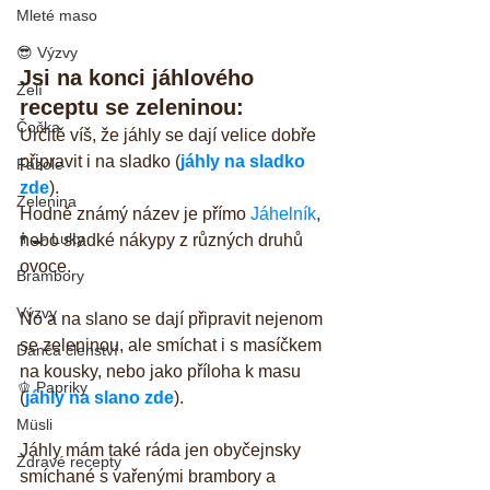
Mleté maso
😎 Výzvy
Jsi na konci jáhlového 
Zelí
receptu se zeleninou:
Čočka
Určitě víš, že jáhly se dají velice dobře 
připravit i na sladko (
jáhly na sladko 
Fazole
zde
). 
Zelenina
Hodně známý název je přímo 
Jáhelník
, 
👨‍🍳 Luky
nebo sladké nákypy z různých druhů 
ovoce. 
Brambory
Výzvy
No a na slano se dají připravit nejenom 
se zeleninou, ale smíchat i s masíčkem 
Danča členství
na kousky, nebo jako příloha k masu 
🫑 Papriky
(
jáhly na slano zde
). 
Müsli
Jáhly mám také ráda jen obyčejnsky 
Zdravé recepty
smíchané s vařenými brambory a 