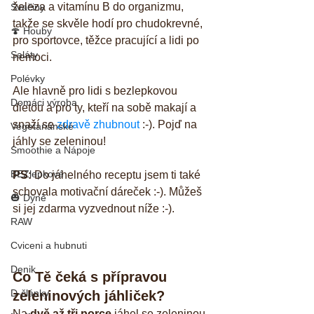
železa a vitamínu B do organizmu, 
Svačiny
takže se skvěle hodí pro chudokrevné, 
🍄 Houby
pro sportovce, těžce pracující a lidi po 
Saláty
nemoci. 
Polévky
Ale hlavně pro lidi s bezlepkovou 
Domáci výroba
dietou a pro ty, kteří na sobě makají a 
snaží se 
zdravě zhubnout
 :-). Pojď na 
Vegetariánské
jáhly se zeleninou!
Smoothie a Nápoje
BEZlepkové
PS:
 Do jáhelného receptu jsem ti také 
schovala motivační dáreček :-). Můžeš 
🎃 Dýně
si jej zdarma vyzvednout níže :-).
RAW
Cviceni a hubnuti
Denik
Co Tě čeká s přípravou 
D-články
zeleninových jáhliček?
Na 
dvě až tři porce
 jáhel se zeleninou 