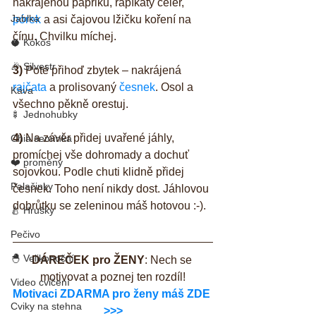
nakrájenou papriku, řapíkatý celer, 
Jablka
pórek
 a asi čajovou lžičku koření na 
čínu. Chvilku míchej.
🥥 Kokos
🎉 Silvestr
3)
 Poté přihoď zbytek – nakrájená 
rajčata
 a prolisovaný 
česnek
. Osol a 
Káva
všechno pěkně orestuj.
🍢 Jednohubky
4)
 Na závěr přidej uvařené jáhly, 
Chia semínka
promíchej vše dohromady a dochuť 
❤️ proměny
sojovkou. Podle chuti klidně přidej 
Palačinky
česnek. Toho není nikdy dost. Jáhlovou 
dobrůtku se zeleninou máš hotovou :-).
🍐 Hrušky
Pečivo
🐣 Velikonoční
DÁREČEK pro ŽENY
: Nech se 
motivovat a poznej ten rozdíl!
Video cvičení
Motivaci ZDARMA pro ženy máš ZDE 
Cviky na stehna
>>>