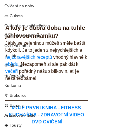
Cvičení na nohy
🥒 Cuketa
Cvičení pro začátečníky
A kdy je dobrá doba na tuhle 
jáhlovou mňamku?
Cvičení bez skákání
Jáhly se zeleninou můžeš směle baštit 
Cvičení doma
kdykoli. Je to jeden z nejrychlejších a 
☀️ Léto
nejzdravějších receptů
 vhodný hlavně k 
obědu
. Nezapomeň si ale pak dát k 
🍉 Meloun
večeři
 pořádný nášup bílkovin, ať je 
🥑 Avokádo
nezanedbáme!
Kurkuma
🥦 Brokolice
🍌 Banány
MOJE PRVNÍ KNIHA
 - 
FITNESS 
KUCHAŘKA
 - 
ZDRAVOTNÍ VIDEO 
Arašídové máslo
DVD CVIČENÍ
🥪 Tousty