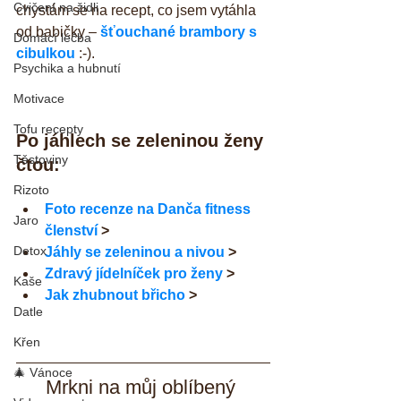
Cvičení na židli
chystám se na recept, co jsem vytáhla 
od babičky – 
šťouchané brambory s 
Domácí léčba
cibulkou
 :-).
Psychika a hubnutí
Motivace
Tofu recepty
Po jáhlech se zeleninou ženy 
Těstoviny
čtou:
Rizoto
Foto recenze na Danča fitness 
Jaro
členství
 >
Detox
Jáhly se zeleninou a nivou
 >
Zdravý jídelníček pro ženy
 >
Kaše
Jak zhubnout břicho
 >
Datle
Křen
🎄 Vánoce
Mrkni na můj oblíbený 