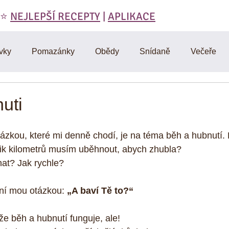
 ⭐️
NEJLEPŠÍ RECEPTY
|
APLIKACE
vky
Pomazánky
Obědy
Snídaně
Večeře
láty
Polévky
Domáci výroba
Vegetariánské
uti
RAW
Cviceni a hubnuti
Denik
D-články
Muf
tázkou, které mi denně chodí, je na téma běh a hubnutí.
k kilometrů musím uběhnout, abych zhubla? 
at? Jak rychle?
Omáčky
Zdravá strava
Vtipy, citáty, motivace
Mas
vní mou otázkou: 
„A baví Tě to?“
y
 že běh a hubnutí funguje, ale!