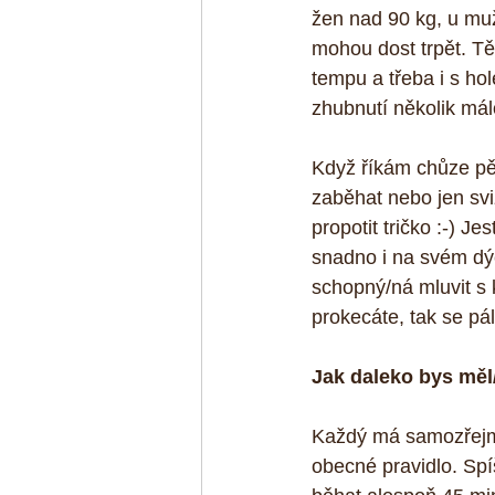
žen nad 90 kg, u muž
mohou dost trpět. T
tempu a třeba i s ho
zhubnutí několik mál
Když říkám chůze pěk
zaběhat nebo jen svi
propotit tričko :-) J
snadno i na svém dýc
schopný/ná mluvit s
prokecáte, tak se pál
Jak daleko bys měl/
Každý má samozřejmě 
obecné pravidlo. Spí