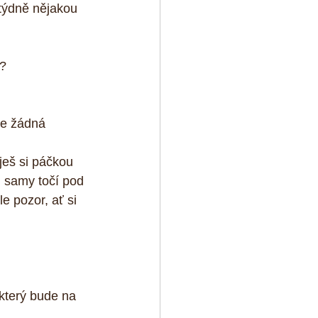
 týdně nějakou 
? 
ne žádná 
ješ si páčkou 
i samy točí pod 
e pozor, ať si 
který bude na 