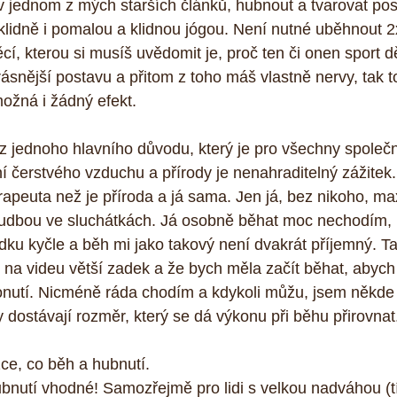
 v jednom z mých starších článků, hubnout a tvarovat po
lidně i pomalou a klidnou jógou. Není nutné uběhnout 2
cí, kterou si musíš uvědomit je, proč ten či onen sport d
krásnější postavu a přitom z toho máš vlastně nervy, tak 
ožná i žádný efekt.
z jednoho hlavního důvodu, který je pro všechny společný.
í čerstvého vzduchu a přírody je nenahraditelný zážitek.
apeuta než je příroda a já sama. Jen já, bez nikoho, ma
udbou ve sluchátkách. Já osobně běhat moc nechodím, 
u kyčle a běh mi jako takový není dvakrát příjemný. Ta
 na videu větší zadek a že bych měla začít běhat, abych
nutí. Nicméně ráda chodím a kdykoli můžu, jsem někde 
 dostávají rozměr, který se dá výkonu při běhu přirovnat
zce, co běh a hubnutí.
ubnutí vhodné! Samozřejmě pro lidi s velkou nadváhou (