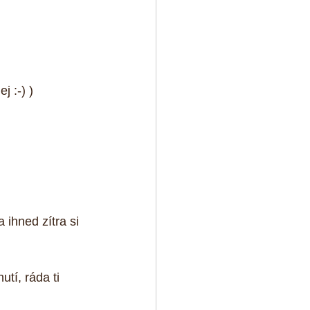
j :-) )
ihned zítra si 
tí, ráda ti 