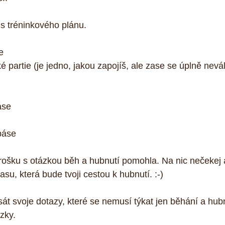
is tréninkového plánu.
e
é partie (je jedno, jakou zapojíš, ale zase se úplně nevále
áse
páse
rošku s otázkou běh a hubnutí pomohla. Na nic nečekej a 
su, která bude tvoji cestou k hubnutí. :-)
t svoje dotazy, které se nemusí týkat jen běhání a hubnu
zky.