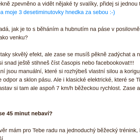
ěkně zpevněno a vidět nějaké ty svalíky, přidej si jednou
a moje 3 desetiminutovky hnedka za sebou :-)
dá, jak je to s běháním a hubnutím na páse v posilovně
jako venku?
 taky skvělý efekt, ale zase se musíš pěkně zadýchat a 
si snad ještě stihneš číst časopis nebo facebookovat!!! 
í jsou manuální, které si rozhýbeš vlastní silou a korigu
odpor a sklon pásu. Ale i klasické elektrické, které se T
astav si tam ale aspoň 7 km/h běžeckou rychlost. Zase al
se 45 minut nebaví? 
věr mám pro Tebe radu na jednoduchý běžecký trénink, 
í.