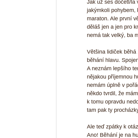
Jak už ses dočetl/la
jakýmkoli pohybem, k
maraton. Ale první vě
děláš jen a jen pro 
nemá tak velký, ba m
Většina lidiček běhá 
běhání hlavu. Spojen
A neznám lepšího ter
nějakou příjemnou h
nemám úplně v pořádk
někdo tvrdil, že mám
k tomu opravdu nedo
tam pak ty procházky
Ale teď zpátky k otá
Ano! Běhání je na h