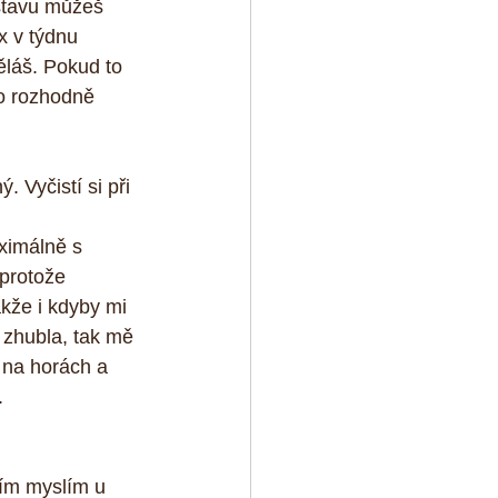
stavu můžeš 
x v týdnu 
ěláš. Pokud to 
to rozhodně 
 Vyčistí si při 
 
ximálně s 
protože 
kže i kdyby mi 
 zhubla, tak mě 
na horách a 
.
tím myslím u 