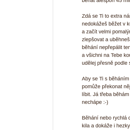
běhat alespoň 45 mi
Zdá se Ti to extra n
nedokážeš běžet v ku
a začít velmi pomalý
zlepšovat a uběhneš 
běhání nepřepálit ten
a všichni na Tebe kou
udělej přesně podle 
Aby se Ti s běháním 
pomůže překonat něja
líbit. Já třeba běhá
nechápe :-)
Běhání nebo rychlá c
kila a dokáže i hezk