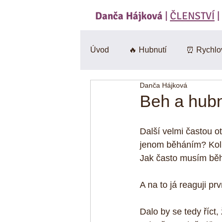
Danča Hájková
|
ČLENSTVÍ
|
Úvod
🔥 Hubnutí
⏰ Rychlo
Danča Hájková
Svačiny
🍄 Houby
Sa
Beh a hubn
BEZlepkové
🎃 Dýně
Další velmi častou o
jenom běháním? Koli
Jak často musím běh
CviKuch Cvičici Kuchařka
A na to já reaguji pr
Jáhly
Mák
Bez mouk
Dalo by se tedy říct,