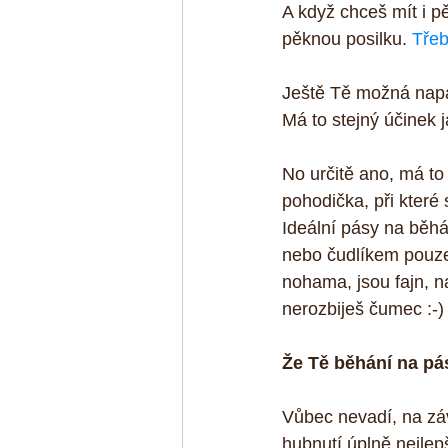
A když chceš mít i p
pěknou posilku. 
Třeb
Ještě Tě možná napa
Má to stejný účinek 
No určitě ano, má to
pohodička, při které 
Ideální pásy na běhán
nebo čudlíkem pouze 
nohama, jsou fajn, n
nerozbiješ čumec :-)
Že Tě běhání na pá
Vůbec nevadí, na zá
hubnutí úplně nejlepš