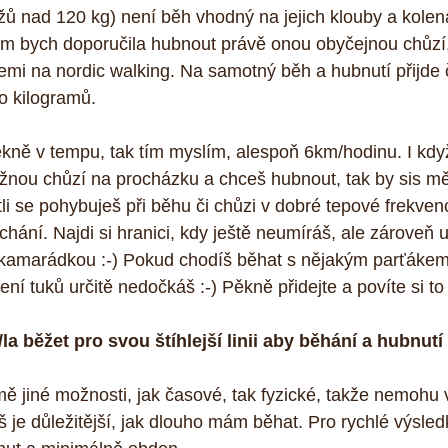
ů nad 120 kg) není běh vhodný na jejich klouby a kolen
ěm bych doporučila hubnout právě onou obyčejnou chůzí
lemi na nordic walking. Na samotný běh a hubnutí přijde 
o kilogramů.
ně v tempu, tak tím myslím, alespoň 6km/hodinu. I když
žnou chůzí na procházku a chceš hubnout, tak by sis mě
estli se pohybuješ při běhu či chůzi v dobré tepové frekven
hání. Najdi si hranici, kdy ještě neumíráš, ale zároveň u
 kamarádkou :-) Pokud chodíš běhat s nějakým parťákem
ení tuků určitě nedočkáš :-) Pěkně přidejte a povíte si t
la běžet pro svou štíhlejší linii aby běhání a hubnut
jiné možnosti, jak časové, tak fyzické, takže nemohu v
š je důležitější, jak dlouho mám běhat. Pro rychlé výsle