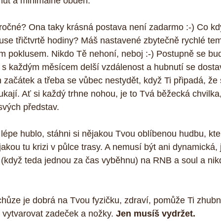
nut a minimálně obden.
áročné? Ona taky krásná postava není zadarmo :-) Co kd
se třičtvrtě hodiny? Máš nastavené zbytečně rychlé tem
m poklusem. Nikdo Tě nehoní, neboj :-) Postupně se bud
s každým měsícem delší vzdálenost a hubnutí se dostaví
 začátek a třeba se vůbec nestydět, když Ti připadá, že 
kají. Ať si každý trhne nohou, je to Tvá běžecká chvilka,
svých představ.
lépe hublo, stáhni si nějakou Tvou oblíbenou hudbu, která
kou tu krizi v půlce trasy. A nemusí být ani dynamická, 
m (když teda jednou za čas vyběhnu) na RNB a soul a ni
hůze je dobrá na Tvou fyzičku, zdraví, pomůže Ti zhubn
y vytvarovat zadeček a nožky. 
Jen musíš vydržet.