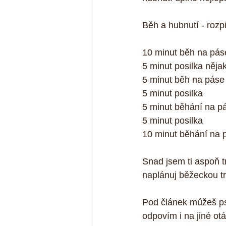
Běh a hubnutí - rozp
10 minut běh na pás
5 minut posilka nějak
5 minut běh na páse
5 minut posilka
5 minut běhání na p
5 minut posilka
10 minut běhání na 
Snad jsem ti aspoň t
naplánuj běžeckou tra
Pod článek můžeš psá
odpovím i na jiné otá