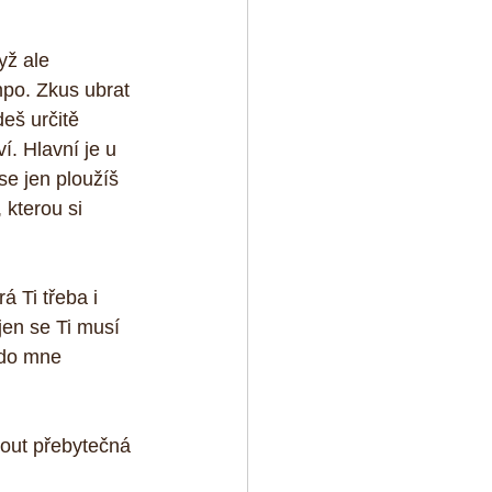
yž ale 
po. Zkus ubrat 
eš určitě 
. Hlavní je u 
se jen ploužíš 
 kterou si 
 Ti třeba i 
jen se Ti musí 
kdo mne 
out přebytečná 