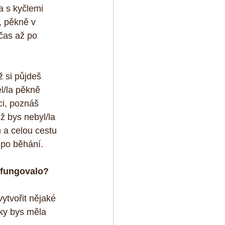
a s kyčlemi 
, pěkně v 
čas až po 
 si půjdeš 
l/la pěkně 
ci, poznáš 
ž bys nebyl/la 
 a celou cestu 
o po běhání.
í fungovalo?
ytvořit nějaké 
dky bys měla 