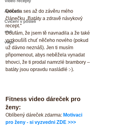
Video recepty
Aplikace
Dočetla ses až do závěru mého 
článečku „Batáty a zdravě návykový 
Cvičení v posteli
recept.“
steh
Doufám, že jsem tě navnadila a že také 
vyzkoušíš chuť něčeho nového (pokud 
vege
už dávno neznáš). Jen ti musím 
připomenout, abys neběžela vynadat 
trhovci, že ti prodal namrzlé brambory – 
batáty jsou opravdu nasládlé :-).
Fitness video dáreček pro 
ženy:
Oblíbený dáreček zdarma: 
Motivaci 
pro ženy - si vyzvedni ZDE >>>