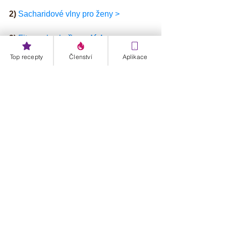
2)
Sacharidové vlny pro ženy >
3)
Fitness kuchařku 
+ dárky >
Top recepty
Členství
Aplikace
#Batáty
#Batátyazdravěnávykovýrecept