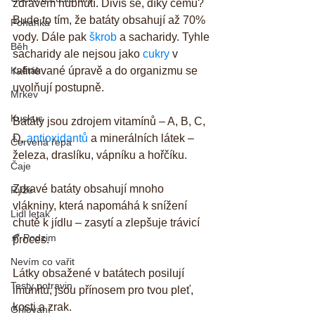
zdravém hubnutí. Divíš se, díky čemu? 
Bude to tím, že batáty obsahují až 70% 
Pohanka
vody. Dále pak 
škrob
 a sacharidy. Tyhle 
Běh
sacharidy ale nejsou jako 
cukry
 v 
Květák
rafinované úpravě a do organizmu se 
uvolňují postupně.
Mrkev
Kuskus
Batáty jsou zdrojem vitamínů – A, B, C, 
D, 
antioxidantů
 a minerálních látek – 
Červená řepa
železa, draslíku, vápníku a hořčíku.
Čaje
Zdravé batáty obsahují mnoho 
Rýže
vlákniny, která napomáhá k snížení 
Lidl letak
chutě k jídlu – zasytí a zlepšuje trávicí 
🍂 Podzim
proces.
Nevím co vařit
Látky obsažené v batátech posilují 
Testy potravin
imunitu, jsou přínosem pro tvou pleť, 
kosti a zrak.
Grilování