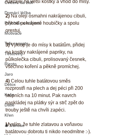
nakrájej na větší kostky a vhoď do mísy.
Cvičení na židli
Domácí léčba
2)
 Na oleji osmahni nakrájenou cibuli, 
Psychika a hubnutí
přihoď pokrájené houbičky a spolu 
orestuj.
Motivace
Tofu recepty
3)
 Vyklop je do mísy k batátům, přidej 
na kostky nakrájené papriky, na 
Těstoviny
půlkolečka cibuli, prolisovaný česnek, 
Rizoto
všechno koření a pěkně promíchej.
Jaro
4)
 Celou tuhle batátovou směs 
Detox
rozprostři na plech a dej péci při 200 
Kaše
stupních na 10 minut. Pak navrch 
naskládej na plátky sýr a strč zpět do 
Datle
trouby ještě na chvíli zapéci. 
Křen
Myslím, že tuhle zlatavou a voňavou 
🎄 Vánoce
batátovou dobrotu ti nikdo neodmítne :-).