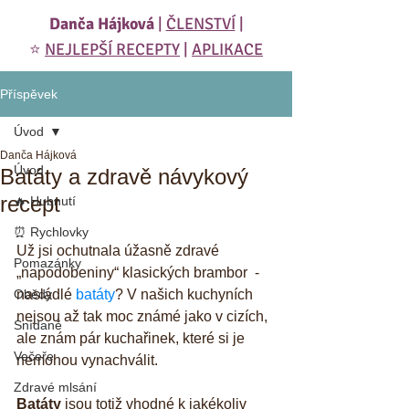
Danča Hájková
|
ČLENSTVÍ
|
⭐️
NEJLEPŠÍ RECEPTY
|
APLIKACE
Příspěvek
Úvod
Danča Hájková
Úvod
Batáty a zdravě návykový
recept
🔥 Hubnutí
⏰ Rychlovky
Už jsi ochutnala úžasně zdravé 
Pomazánky
„napodobeniny“ klasických brambor  - 
Obědy
nasládlé 
batáty
? V našich kuchyních 
nejsou až tak moc známé jako v cizích, 
Snídaně
ale znám pár kuchařinek, které si je 
Večeře
nemohou vynachválit. 
Zdravé mlsání
Batáty
 jsou totiž vhodné k jakékoliv 