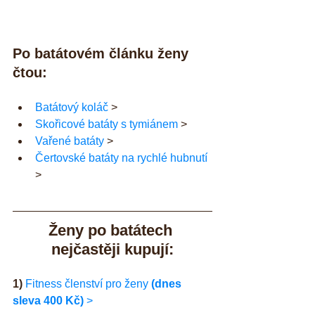
Po batátovém článku ženy 
čtou:
Batátový koláč
 >  
Skořicové batáty s tymiánem
 >  
Vařené batáty
 >  
Čertovské batáty na rychlé hubnutí
> 
Ženy po batátech 
nejčastěji kupují:
1) 
Fitness členství pro ženy 
(dnes 
sleva 400 Kč)
 >