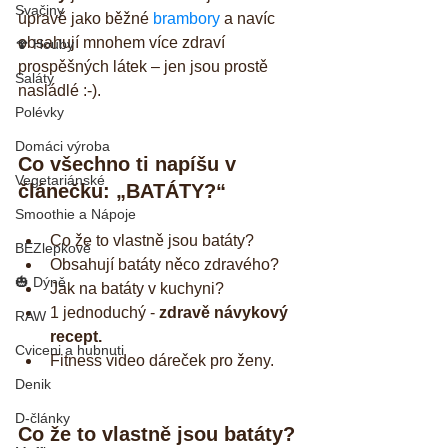
Svačiny
úpravě jako běžné 
brambory
 a navíc 
obsahují mnohem více zdraví 
🍄 Houby
prospěšných látek – jen jsou prostě 
Saláty
nasládlé :-).
Polévky
Domáci výroba
Co všechno ti napíšu v 
Vegetariánské
článečku: „BATÁTY?“
Smoothie a Nápoje
Co že to vlastně jsou batáty?  
BEZlepkové
Obsahují batáty něco zdravého?  
🎃 Dýně
Jak na batáty v kuchyni?  
1 jednoduchý - 
zdravě návykový 
RAW
recept.
Cviceni a hubnuti
Fitness video dáreček pro ženy. 
Denik
D-články
Co že to vlastně jsou batáty?