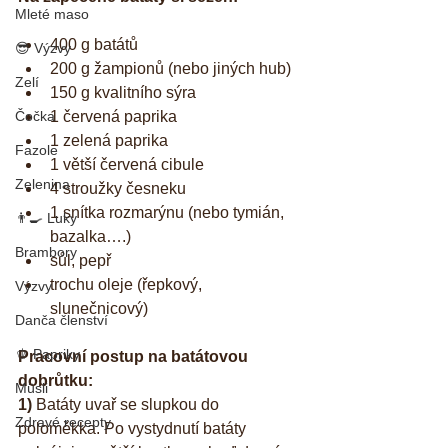
Mleté maso
400 g batátů  
😎 Výzvy
200 g žampionů (nebo jiných hub)  
Zelí
150 g kvalitního sýra  
Čočka
1 červená paprika  
1 zelená paprika  
Fazole
1 větší červená cibule  
Zelenina
4 stroužky česneku  
1 snítka rozmarýnu (nebo tymián, 
👨‍🍳 Luky
bazalka….)  
Brambory
sůl, pepř  
trochu oleje (řepkový, 
Výzvy
slunečnicový) 
Danča členství
🫑 Papriky
Pracovní postup na batátovou 
dobrůtku:
Müsli
1) 
Batáty uvař se slupkou do 
Zdravé recepty
poloměkka. Po vystydnutí batáty 