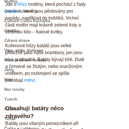
Muffiny
Jde o 
hlízy
 rostliny, která pochází z řady 
Odpoledni svačiny
povíjnic
, které jsou pěstovány pro 
parádu, například do truhlíků. Vrchní 
CviKuch Cvičici Kuchařka
části rostlin mají krásně zelené listy a 
Omáčky
většinou bílo – fialové kvítky.
Zdravá strava
Kořenové hlízy batátů jsou velké 
Vtipy, citáty, motivace
přibližně jako naše brambory, jen jsou 
více podlouhlé. Batáty bývají bílé, žluté 
Maso a zdravé recepty
a červené se žlutým, nebo oranžovým 
Jáhly
vnitřkem, po rozkrojení se spíše 
Mák
podobají 
mrkvi
.
Bez mouky
Tvaroh
Obsahují batáty něco 
Cizrna
zdravého?
Tuňák
Batáty jsou vítaným pomocníkem při 
Čočka a Luštěniny