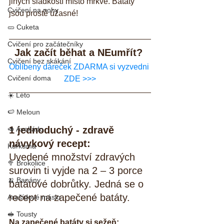
jiných sladkostí místo mrkve. Batáty 
Cvičení na nohy
jsou prostě úžasné!
🥒 Cuketa
Cvičení pro začátečníky
Jak začít běhat a NEumřít? 
Cvičení bez skákání
Oblíbený dáreček ZDARMA si vyzvedni 
Cvičení doma
ZDE >>>
☀️ Léto
🍉 Meloun
1 jednoduchý - zdravě 
🥑 Avokádo
návykový recept:
Kurkuma
Uvedené množství zdravých 
🥦 Brokolice
surovin ti vyjde na 2 – 3 porce 
🍌 Banány
batátové dobrůtky. Jedná se o 
recept na zapečené batáty.
Arašídové máslo
🥪 Tousty
Na zapečené batáty si sežeň: