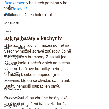
Betakaroten
 v batátech pomáhá v boji 
Jablka
proti 
rakovině
.
🥥 Kokos
Pektin
 – snižuje cholesterol.
🎉 Silvestr
Káva
Jak na batáty v kuchyni?
🍢 Jednohubky
S batáty si v kuchyni můžeš pohrát na 
Chia semínka
všechny možné zdravé způsoby, úplně 
❤️ proměny
stejně, jako s brambory. Z batátů jde 
úžasná kaše, upečeš z nich na plechu 
Palačinky
výborné batátové hranolky, nebo je 
🍐 Hrušky
přimíchej k cuketě, paprice i jiné 
zelenině, kterou se chystáš dát na gril. 
Pečivo
Batáty nemusíš loupat, jen omýt.
🐣 Velikonoční
Video cvičení
Pro svou skvělou chuť se batáty také 
používají při pečení bábovek, dortů a 
Cviky na stehna