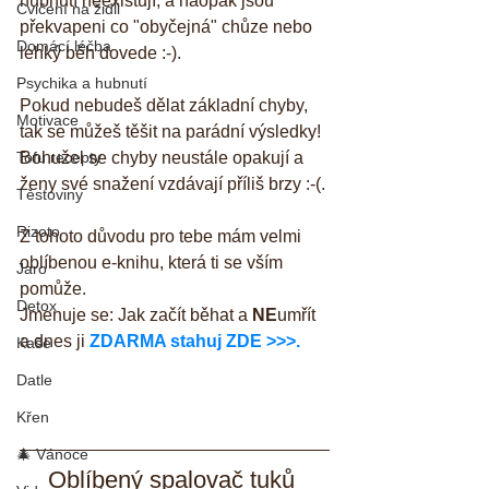
hubnutí neexistují, a naopak jsou 
Cvičení na židli
překvapeni co "obyčejná" chůze nebo 
Domácí léčba
lehký běh dovede :-).
Psychika a hubnutí
Pokud nebudeš dělat základní chyby, 
Motivace
tak se můžeš těšit na parádní výsledky!
Tofu recepty
Bohužel se chyby neustále opakují a 
ženy své snažení vzdávají příliš brzy :-(.
Těstoviny
Rizoto
Z tohoto důvodu pro tebe mám velmi 
oblíbenou e-knihu, která ti se vším 
Jaro
pomůže.
Detox
Jmenuje se: Jak začít běhat a 
NE
umřít 
a dnes ji 
ZDARMA stahuj ZDE >>>.
Kaše
Datle
Křen
🎄 Vánoce
Oblíbený spalovač tuků 