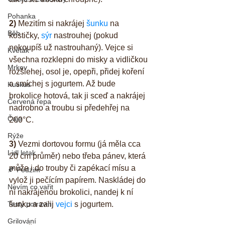
Pohanka
2) 
Mezitím si nakrájej 
šunku
 na 
Běh
kostičky, 
sýr 
nastrouhej (pokud 
nekoupíš už nastrouhaný). Vejce si 
Květák
všechna rozklepni do misky a vidličkou 
Mrkev
rozšlehej, osol je, opepři, přidej koření 
a smíchej s jogurtem. Až bude 
Kuskus
brokolice hotová, tak ji sceď a nakrájej 
Červená řepa
nadrobno a troubu si předehřej na 
Čaje
200°C.
Rýže
3) 
Vezmi dortovou formu (já měla cca 
Lidl letak
20 cm průměr) nebo třeba pánev, která 
může i do trouby či zapékací mísu a 
🍂 Podzim
vylož ji pečícím papírem. Naskládej do 
Nevím co vařit
ní nakrájenou brokolici, nandej k ní 
Testy potravin
šunku a zalij 
vejci
 s jogurtem.
Grilování