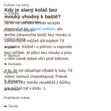
Cvičení na nohy
Kdy je slaný koláč bez 
🥒 Cuketa
mouky vhodný k baště?
Cvičení pro začátečníky
Já ho na začátku tohoto receptu 
doporučuji ke 
zdravé snídani
, ale 
Cvičení bez skákání
tenhle zdravoučký koláč bez mouky si 
Cvičení doma
samozřejmě můžeš dát kdykoli Tě 
napadne. Klidně i o půlnoci a naprosto 
☀️ Léto
bez výčitek. Je přeci bez mouky a jsou 
🍉 Meloun
v něm samé dobré věci plné bílkovin. 
🥑 Avokádo
A to, že sýr obsahuje nějaké ty tuky, Tě 
Kurkuma
vůbec nemusí znepokojovat. Pokud 
🥦 Brokolice
koláček bez mouky neuděláš z bůčku, 
tak můžeš být v klidu :-).
🍌 Banány
Arašídové máslo
🥪 Tousty