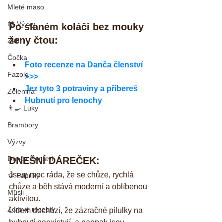
Mleté maso
😎 Výzvy
Po slaném koláči bez mouky 
ženy čtou:
Zelí
Čočka
Foto recenze na Danča členství 
Fazole
>>>
Jez tyto 3 potraviny a přibereš
Zelenina
Hubnutí pro lenochy
👨‍🍳 Luky
Brambory
Výzvy
Danča členství
DNEŠNÍ DÁREČEK:
Jsem moc ráda, že se chůze, rychlá 
🫑 Papriky
chůze a běh stává moderní a oblíbenou 
Müsli
aktivitou.
Zdravé recepty
Lidem dochází, že zázračné pilulky na 