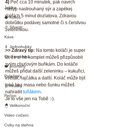
4)
 Peč cca 10 minutek, pak navrch 
Jablka
nasyp nastrouhaný sýr a zapékej 
dalších 5 minut dozlatova. Zdravou 
🥥 Kokos
dobrůtku podávej samotné či s čerstvou 
🎉 Silvestr
zeleninkou.
Káva
🍢 Jednohubky
>> Zdravý tip:
 Na tomto koláči je super 
Chia semínka
to, že si ho komplet můžeš přizpůsobit 
svým chuťovým buňkám. Do koláče 
❤️ proměny
můžeš přidat další zeleninku – kukuřici, 
Palačinky
květák, rajčátka a další. Koláč může být 
také bez masa nebo šunku můžeš 
🍐 Hrušky
nahradit 
tuňákem
. 
Pečivo
Je to vše jen na Tobě :-).
🐣 Velikonoční
Video cvičení
Cviky na stehna