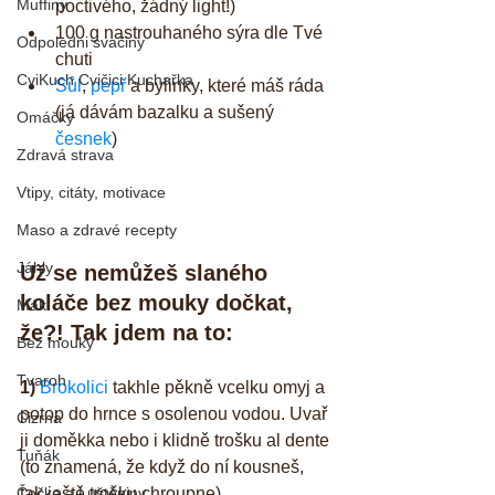
Muffiny
poctivého, žádný light!)  
100 g nastrouhaného sýra dle Tvé 
Odpoledni svačiny
chuti  
CviKuch Cvičici Kuchařka
Sůl
, 
pepř
 a bylinky, které máš ráda 
(já dávám bazalku a sušený 
Omáčky
česnek
) 
Zdravá strava
Vtipy, citáty, motivace
Maso a zdravé recepty
Jáhly
Už se nemůžeš slaného 
koláče bez mouky dočkat, 
Mák
že?! Tak jdem na to:
Bez mouky
Tvaroh
1)
Brokolici
 takhle pěkně vcelku omyj a 
potop do hrnce s osolenou vodou. Uvař 
Cizrna
ji doměkka nebo i klidně trošku al dente 
Tuňák
(to znamená, že když do ní kousneš, 
Čočka a Luštěniny
tak ještě trošku chroupne).