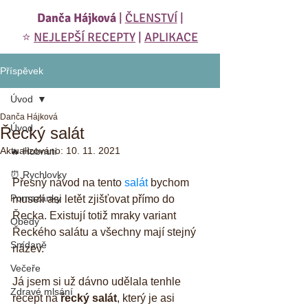
Danča Hájková
|
ČLENSTVÍ
|
⭐️
NEJLEPŠÍ RECEPTY
|
APLIKACE
Příspěvek
Úvod
Danča Hájková
Úvod
Řecký salát
Aktualizováno:
10. 11. 2021
🔥 Hubnutí
⏰ Rychlovky
Přesný návod na tento 
salát
 bychom 
Pomazánky
museli asi letět zjišťovat přímo do 
Řecka. Existují totiž mraky variant  
Obědy
Řeckého salátu a všechny mají stejný 
Snídaně
název. 
Večeře
Já jsem si už dávno udělala tenhle 
Zdravé mlsání
recept na 
řecký salát
, který je asi 