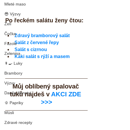
Mleté maso
😎 Výzvy
Po řeckém salátu ženy čtou:
Zelí
Čočka
Zdravý bramborový salát
Salát z červené řepy
Fazole
Salát s cizrnou
Zelenina
Kaki salát s rýží a masem
👨‍🍳 Luky
Brambory
Výzvy
Můj oblíbený spalovač 
Danča členství
tuků najdeš v 
AKCI ZDE 
>>>
🫑 Papriky
Müsli
Zdravé recepty