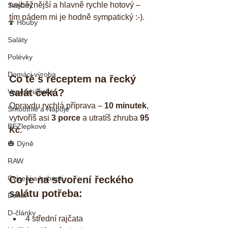
nejběžnější a hlavně rychle hotový – 
Svačiny
tím pádem mi je hodně sympatický :-).
🍄 Houby
Saláty
Polévky
Domáci výroba
Co tě s receptem na řecký 
salát čeká?
Vegetariánské
Opravdu rychlá příprava – 
10 minutek
, 
Smoothie a Nápoje
vytvoříš asi 
3 porce
 a utratíš zhruba 
95 
BEZlepkové
Kč.
🎃 Dýně
RAW
Cviceni a hubnuti
Co je na stvoření řeckého 
salátu potřeba:
Denik
D-články
4 střední rajčata  