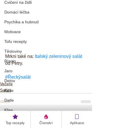
Cvičení na židli
Domácí léčba
Psychika a hubnutí
Motivace
Tofu recepty
Těstoviny
Mrkni také na: 
Italský zeleninový salát
Rizoto
od Petry.
Jaro
#Řeckýsalát
Detox
Večeře
Saláty
Kaše
Datle
Křen
Zobrazit vše
Nejnovější příspěvky
🎄 Vánoce
Top recepty
Členství
Aplikace