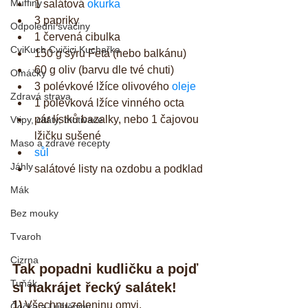
Muffiny
1 salátová 
okurka
3 papriky  
Odpoledni svačiny
1 červená cibulka  
CviKuch Cvičici Kuchařka
150 g sýru Feta (nebo balkánu)  
60 g oliv (barvu dle tvé chuti)  
Omáčky
3 polévkové lžíce olivového 
oleje
Zdravá strava
1 polévková lžíce vinného octa  
pár lístků bazalky, nebo 1 čajovou 
Vtipy, citáty, motivace
lžičku sušené  
Maso a zdravé recepty
sůl
Jáhly
salátové listy na ozdobu a podklad 
Mák
Bez mouky
Tvaroh
Cizrna
Tak popadni kudličku a pojď 
Tuňák
si nakrájet řecký salátek!
1)
 Všechnu zeleninu omyj.
Čočka a Luštěniny