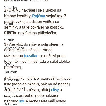
Pohanka
2) 
Okurku nakrájej i se slupkou na 
Běh
drobné kostičky. 
Rajčata
 stejně tak. Z 
paprik vykroj a odstraň vnitřek se 
Květák
semínky a také pokrájej na kostičky. 
Mrkev
Cibulku nakrájej na půlkolečka.
Kuskus
3)
 Vše vlož do mísy a polij olejem a 
Červená řepa
octem. Můžeš přisolit. Přihoď 
nasekanou 
bazalku
 – množství podle 
Čaje
toho, jak moc jí máš ráda a salát zlehka 
Rýže
promíchej.
Lidl letak
4) 
Na talířky nejdříve rozprostři salátové 
🍂 Podzim
listy (nebo do misek), pak na ně nandej 
Nevím co vařit
zeleninovou směsku, přidej 
olivy
 a 
navrch nastrouhej nebo nakrájej 
Testy potravin
nahrubo 
sýr
. A řecký salát máš hotov!
Grilování