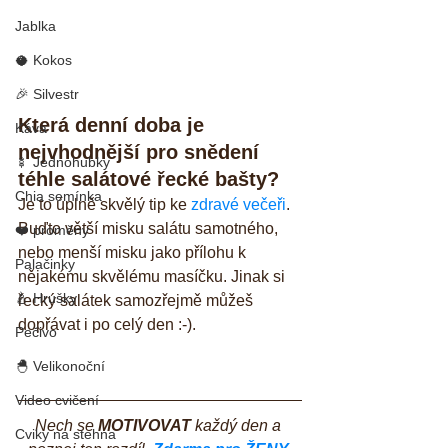
Jablka
🥥 Kokos
🎉 Silvestr
Která denní doba je 
Káva
nejvhodnější pro snědení 
🍢 Jednohubky
téhle salátové řecké bašty?
Chia semínka
Je to úplně skvělý tip ke 
zdravé večeři
. 
Buďto větší misku salátu samotného, 
❤️ proměny
nebo menší misku jako přílohu k 
Palačinky
nějakému skvělému masíčku. Jinak si 
🍐 Hrušky
řecký salátek samozřejmě můžeš 
dopřávat i po celý den :-).
Pečivo
🐣 Velikonoční
Video cvičení
Nech se 
MOTIVOVAT
 každý den a 
Cviky na stehna