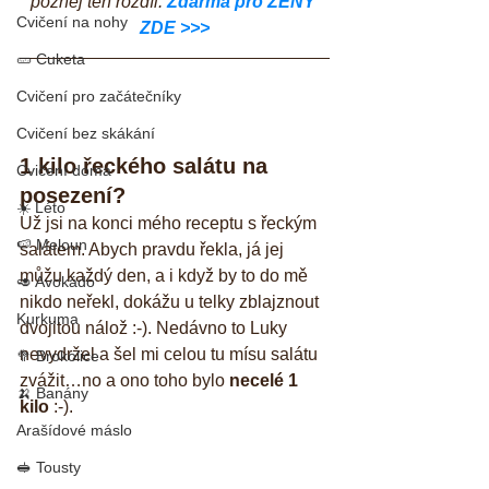
poznej ten rozdíl. 
Zdarma pro ŽENY 
Cvičení na nohy
ZDE >>>
🥒 Cuketa
Cvičení pro začátečníky
Cvičení bez skákání
1 kilo řeckého salátu na 
Cvičení doma
posezení?
☀️ Léto
Už jsi na konci mého receptu s řeckým 
🍉 Meloun
salátem. Abych pravdu řekla, já jej 
můžu každý den, a i když by to do mě 
🥑 Avokádo
nikdo neřekl, dokážu u telky zblajznout 
Kurkuma
dvojitou nálož :-). Nedávno to Luky 
nevydržel a šel mi celou tu mísu salátu 
🥦 Brokolice
zvážit…no a ono toho bylo 
necelé 1 
🍌 Banány
kilo
 :-).
Arašídové máslo
🥪 Tousty