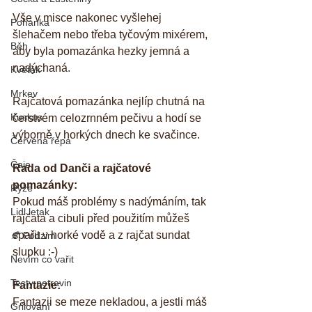
Vše v misce nakonec vyšlehej 
Pohanka
šlehačem nebo třeba tyčovým mixérem, 
Běh
aby byla pomazánka hezky jemná a 
nadýchaná. 
Květák
Mrkev
Rajčatová pomazánka nejlíp chutná na 
Kuskus
čerstvém celozrnném pečivu a hodí se 
výborně v horkých dnech ke svačince. 
Červená řepa
Čaje
Rada od Danči a rajčatové 
pomazánky:
Rýže
Pokud máš problémy s nadýmáním, tak 
Lidl letak
rajčata a cibuli před použitím můžeš 
spařit v horké vodě a z rajčat sundat 
🍂 Podzim
slupku :-) 
Nevím co vařit
Testy potravin
Fantazie:
Fantazii se meze nekladou, a jestli máš 
Grilování