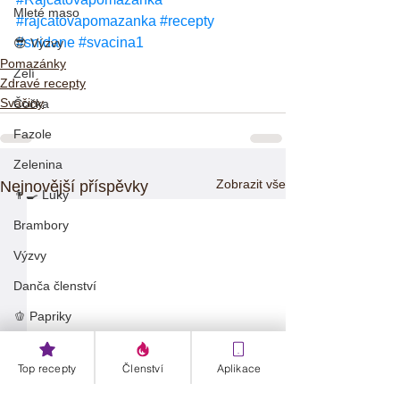
Mleté maso
#rajcatovapomazanka
#recepty
#snidane
#svacina1
😎 Výzvy
Pomazánky
Zelí
Zdravé recepty
Svačiny
Čočka
Fazole
Zelenina
Zobrazit vše
Nejnovější příspěvky
👨‍🍳 Luky
Brambory
Výzvy
Danča členství
🫑 Papriky
Müsli
Top recepty
Členství
Aplikace
Zdravé recepty