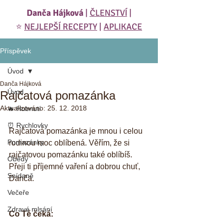
Danča Hájková
|
ČLENSTVÍ
|
⭐️
NEJLEPŠÍ RECEPTY
|
APLIKACE
Příspěvek
Úvod
Danča Hájková
Úvod
Rajčatová pomazánka
Aktualizováno:
25. 12. 2018
🔥 Hubnutí
⏰ Rychlovky
Rajčatová pomazánka je mnou i celou 
Pomazánky
rodinou moc oblíbená. Věřím, že si 
rajčatovou pomazánku také oblíbíš. 
Obědy
Přeji ti příjemné vaření a dobrou chuť, 
Snídaně
Danča.  
Večeře
Zdravé mlsání
Co Tě čeká: