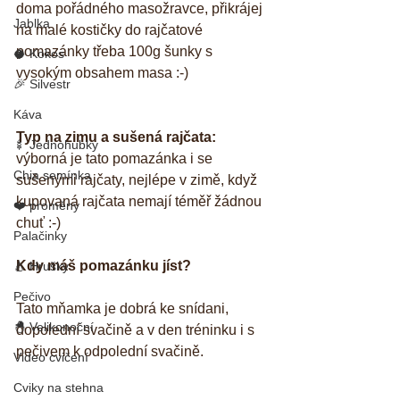
doma pořádného masožravce, přikrájej 
Jablka
na malé kostičky do rajčatové 
pomazánky třeba 100g šunky s 
🥥 Kokos
vysokým obsahem masa :-) 
🎉 Silvestr
Káva
Typ na zimu a sušená rajčata: 
🍢 Jednohubky
výborná je tato pomazánka i se 
Chia semínka
sušenými rajčaty, nejlépe v zimě, když 
kupovaná rajčata nemají téměř žádnou 
❤️ proměny
chuť :-) 
Palačinky
Kdy máš pomazánku jíst?
🍐 Hrušky
Pečivo
Tato mňamka je dobrá ke snídani, 
🐣 Velikonoční
dopolední svačině a v den tréninku i s 
pečivem k odpolední svačině. 
Video cvičení
Cviky na stehna