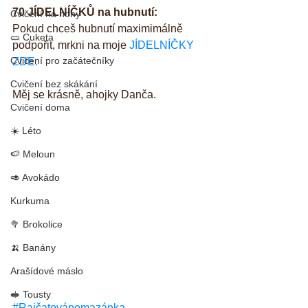
70 JÍDELNÍČKŮ na hubnutí:
Cvičení na nohy
Pokud chceš hubnutí maximimálně 
🥒 Cuketa
podpořit, mrkni na moje 
JÍDELNÍČKY 
Cvičení pro začátečníky
ZDE.
Cvičení bez skákání
Měj se krásně, ahojky Danča. 
Cvičení doma
☀️ Léto
🍉 Meloun
🥑 Avokádo
Kurkuma
🥦 Brokolice
🍌 Banány
Arašídové máslo
🥪 Tousty
#Rajčatovápomazánka