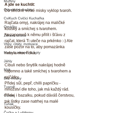
Muffiny
A jde se kuchtit:
Odpoledni svačiny
Do středně velké misky vyklop tvaroh. 
CviKuch Cvičici Kuchařka
Rajčata omyj, nakrájej na maličké 
Omáčky
kousky a smíchej s tvarohem. 
Nezapomeň k němu přilít i šťávu z 
Zdravá strava
rajčat, která Ti uteče na prkénko :-) Ale 
Vtipy, citáty, motivace
zase pozor na to, aby pomazánka 
Maso a zdravé recepty
nebyla moc řídká. 
Jáhly
Cibuli nebo šnytlík nakrájej hodně 
Mák
najemno a také smíchej s tvarohem a 
rajčátky. 
Bez mouky
Přidej sůl, pepř, chilli papričku - 
Tvaroh
množství dle toho, jak má každý rád. 
Přidej i bazalku, pokud dáváš čerstvou, 
Cizrna
tak lístky zase natrhej na malé 
Tuňák
kousíčky. 
Čočka a Luštěniny