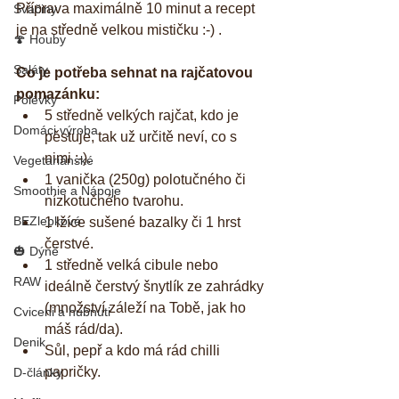
Příprava maximálně 10 minut a recept 
Svačiny
je na středně velkou mističku :-) . 
🍄 Houby
Saláty
Co je potřeba sehnat na rajčatovou 
pomazánku:
Polévky
5 středně velkých rajčat, kdo je 
Domáci výroba
pěstuje, tak už určitě neví, co s 
nimi :-).  
Vegetariánské
1 vanička (250g) polotučného či 
Smoothie a Nápoje
nízkotučného tvarohu.  
BEZlepkové
1 lžíce sušené bazalky či 1 hrst 
čerstvé.  
🎃 Dýně
1 středně velká cibule nebo 
RAW
ideálně čerstvý šnytlík ze zahrádky 
(množství záleží na Tobě, jak ho 
Cviceni a hubnuti
máš rád/da).  
Denik
Sůl, pepř a kdo má rád chilli 
papričky.  
D-články