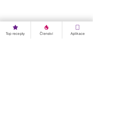
Top recepty
Členství
Aplikace
#Pročjekiwitakzdravé
D-články
Zdravá strava
Zobrazit vše
Nejnovější příspěvky