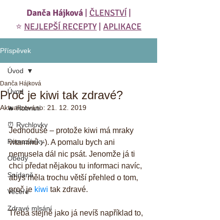
Danča Hájková
|
ČLENSTVÍ
|
⭐️
NEJLEPŠÍ RECEPTY
|
APLIKACE
Příspěvek
Úvod
Danča Hájková
Úvod
Proč je kiwi tak zdravé?
Aktualizováno:
21. 12. 2019
🔥 Hubnutí
⏰ Rychlovky
Jednoduše – protože kiwi má mraky 
Pomazánky
vitamínů :-). A pomalu bych ani 
nemusela dál nic psát. Jenomže já ti 
Obědy
chci předat nějakou tu informaci navíc, 
Snídaně
abys měla trochu větší přehled o tom, 
proč je 
kiwi
 tak zdravé. 
Večeře
Zdravé mlsání
Třeba stejně jako já nevíš například to, 