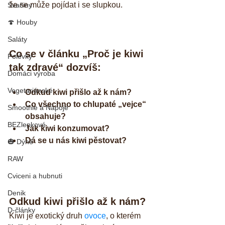
že se může pojídat i se slupkou.
Svačiny
🍄 Houby
Saláty
Co se v článku „Proč je kiwi 
Polévky
tak zdravé“ dozvíš:
Domáci výroba
Vegetariánské
Odkud kiwi přišlo až k nám?
Co všechno to chlupaté „vejce“ 
Smoothie a Nápoje
obsahuje?
BEZlepkové
Jak kiwi konzumovat?
Dá se u nás kiwi pěstovat?
🎃 Dýně
RAW
Cviceni a hubnuti
Denik
Odkud kiwi přišlo až k nám?
D-články
Kiwi je exotický druh 
ovoce
, o kterém 