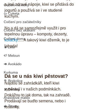
a jiné zdravé nápoje, kiwi se přidává do 
Cvičení na nohy
jogurtů a používá se i ve studené 
🥒 Cuketa
kuchyni.
Cvičení pro začátečníky
No a dá se samozřejmě využít i pro 
Cvičení bez skákání
tepelnou úpravu – kompoty, dezerty, 
Cvičení doma
koláčky
…. A takový kiwi džemík, to je 
lahoda!
☀️ Léto
🍉 Meloun
🥑 Avokádo
Kurkuma
Dá se u nás kiwi pěstovat?
🥦 Brokolice
Najdou se zahrádkáři, kteří kiwi 
vypěstují i v našich podmínkách. 
🍌 Banány
Dokážou to jak doma, tak na zahradě. 
Arašídové máslo
Prodávají se buďto semena, nebo i 
🥪 Tousty
rostlinky. 