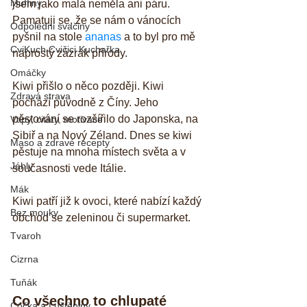
Muffiny
jsem jako malá neměla ani páru. 
Pamatuji se, že se nám o vánocích 
Odpoledni svačiny
pyšnil na stole 
ananas
 a to byl pro mě 
CviKuch Cvičici Kuchařka
naprostý zázrak přírody. 
Omáčky
Kiwi přišlo o něco později. Kiwi 
Zdravá strava
pochází původně z Číny. Jeho 
pěstování se rozšířilo do Japonska, na 
Vtipy, citáty, motivace
Sibiř a na Nový Zéland. Dnes se kiwi 
Maso a zdravé recepty
pěstuje na mnoha místech světa a v 
Jáhly
současnosti vede Itálie. 
Mák
Kiwi patří již k ovoci, které nabízí každý 
Bez mouky
obchod se zeleninou či supermarket.
Tvaroh
Cizrna
Tuňák
Co všechno to chlupaté 
Čočka a Luštěniny