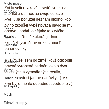
Mleté maso
Zní to velice lákavě – sedět venku v 
😎 Výzvy
altánku a utrhnout si svoje čerstvé 
kiwi… Já bohužel neznám nikoho, kdo 
Zelí
by ho zkoušel vypěstovat a navíc se mu 
Čočka
opravdu podařilo nějaké to kiwíčko 
Fazole
vykouzlit. Rodiče akorát jednou 
zkoušeli „zaručeně nezmrznoucí“ 
Zelenina
banánovníky. 
👨‍🍳 Luky
Myslím, že jsem po zimě, když odklopili 
Brambory
pracně vyrobené bednění okolo dvou 
Výzvy
vzrostlých a vymodlených rostlin, 
zaslechla dost jadrné nadávky :-). A s 
Danča členství
kiwi by to mohlo dopadnout podobně :-).
🫑 Papriky
Müsli
Zdravé recepty