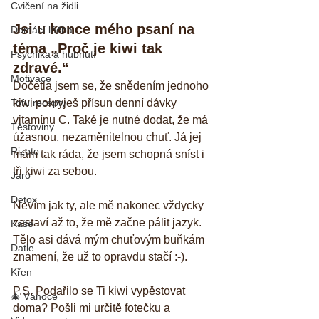
Cvičení na židli
Jsi u konce mého psaní na 
Domácí léčba
téma „Proč je kiwi tak 
Psychika a hubnutí
zdravé.“
Motivace
Dočetla jsem se, že snědením jednoho 
Tofu recepty
kiwi pokryješ přísun denní dávky 
vitamínu C. Také je nutné dodat, že má 
Těstoviny
úžasnou, nezaměnitelnou chuť. Já jej 
Rizoto
mám tak ráda, že jsem schopná sníst i 
tři kiwi za sebou. 
Jaro
Detox
Nevím jak ty, ale mě nakonec vždycky 
zastaví až to, že mě začne pálit jazyk. 
Kaše
Tělo asi dává mým chuťovým buňkám 
Datle
znamení, že už to opravdu stačí :-).
Křen
P.S. Podařilo se Ti kiwi vypěstovat 
🎄 Vánoce
doma? Pošli mi určitě fotečku a 