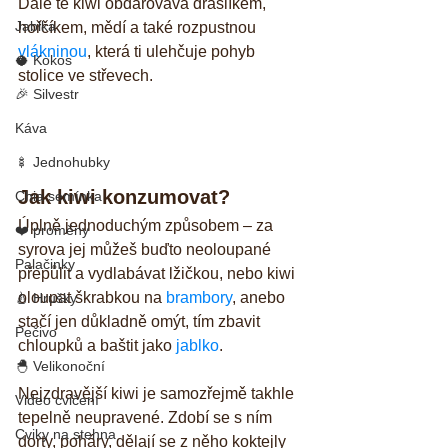
Dále tě kiwi obdarovává draslíkem, 
Jablka
hořčíkem, mědí a také rozpustnou 
vlákninou
, která ti ulehčuje pohyb 
🥥 Kokos
stolice ve střevech.
🎉 Silvestr
Káva
🍢 Jednohubky
Jak kiwi konzumovat?
Chia semínka
Úplně jednoduchým způsobem – za 
❤️ proměny
syrova jej můžeš buďto neoloupané 
Palačinky
přepůlit a vydlabávat lžičkou, nebo kiwi 
oloupat škrabkou na 
brambory
, anebo 
🍐 Hrušky
stačí jen důkladně omýt, tím zbavit 
Pečivo
chloupků a baštit jako 
jablko
. 
🐣 Velikonoční
Nejzdravější kiwi je samozřejmě takhle 
Video cvičení
tepelně neupravené. Zdobí se s ním 
Cviky na stehna
dorty, poháry, dělají se z něho koktejly 