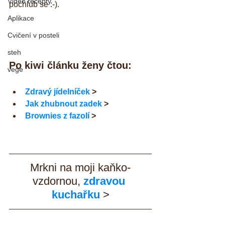
Video recepty
pochlub se :-).
Aplikace
Cvičení v posteli
steh
Po kiwi článku ženy čtou:
vege
Zdravý jídelníček
 >
Jak zhubnout zadek
 >
Brownies z fazolí
 >
Mrkni na moji kaňko-
vzdornou, 
zdravou 
kuchařku
 >