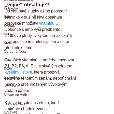
„vejce“ obsahuje?
Pohanka
Od chlupaté slupky až po poslední 
Běh
semínko v dužině kiwi obsahuje 
obrovské množství 
vitamínu C
. 
Květák
Dokonce s jeho výší předběhlo i 
Mrkev
citrusové plody. Díky tomuto „céčku“ ti 
kiwi posiluje imunitní systém a chrání 
Kuskus
před infekcemi.
Červená řepa
Z dalších vitamínů je potřeba jmenovat 
Čaje
B1, B2, B6, A, E a je skvělým zdrojem 
Rýže
kyseliny listové
, která prospívá 
Lidl letak
zejména těhotným ženám, neboť chrání 
miminko proti vrozeným vývojovým 
🍂 Podzim
vadám páteře.
Nevím co vařit
Kiwi je bohaté na železo, tudíž 
Testy potravin
zmírňuje chudokrevnost.
Grilování