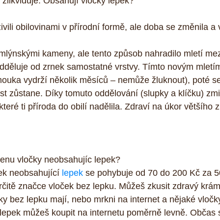
zlikviduje. Obsahují vločky lepek?
ivili obilovinami v přírodní formě, ale doba se změnila a
mlýnskými kameny, ale tento způsob nahradilo mletí mez
 odděluje od zrnek samostatné vrstvy. Tímto novým mletí
 mouka vydrží několik měsíců – nemůže žluknout), poté se
ást zůstane. Díky tomuto oddělování (slupky a klíčku) zmi
teré ti příroda do obilí nadělila. Zdraví na úkor většího z
ženu vločky neobsahujíc lepek?
k neobsahující 
lepek
 se pohybuje od 70 do 200 Kč za 5
rčitě značce vloček bez lepku. Můžeš zkusit zdravý krá
čky bez lepku mají, nebo mrkni na internet a nějaké vločky
lepek můžeš koupit na internetu poměrně levně. Občas s