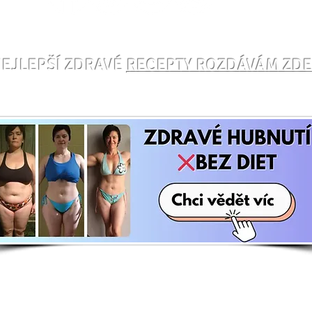
Cviče
Cvič toto na 🪑židli, kde
účin
EJLEPŠÍ ZDRAVÉ
RECEPTY ROZDÁVÁM ZD
zapojíš hluboké svaly a
podpoříš hubnutí – Danča
Hájková
E-shop
Zají