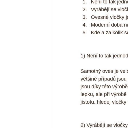
Není to tak jedn
Vyrábějí se vloč
Ovesné vločky j
Moderní doba nás
Kde a za kolik 
1) Není to tak jedno
Samotný oves je ve s
většině případů jsou
jsou díky této výrobě
lepku, ale při výro
jistotu, hledej vločk
2) Vyrábějí se vločk