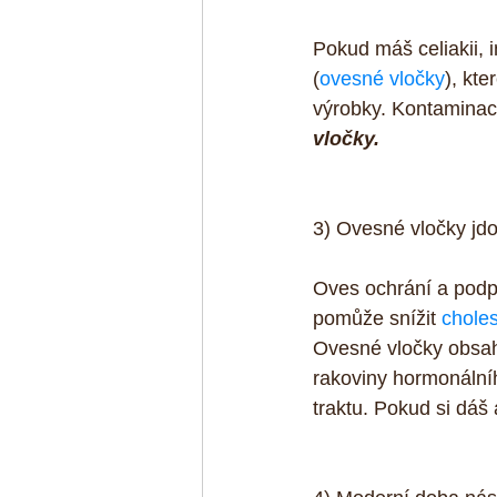
Pokud máš celiakii, 
(
ovesné vločky
), kt
výrobky. Kontaminace
vločky.
3) Ovesné vločky jdo
Oves ochrání a podpo
pomůže snížit 
choles
Ovesné vločky obsahuj
rakoviny hormonálníh
traktu. Pokud si dáš