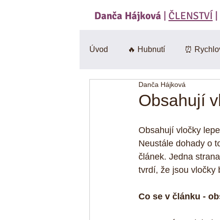
Danča Hájková
|
ČLENSTVÍ
|
Úvod
🔥 Hubnutí
⏰ Rychlo
Danča Hájková
Svačiny
🍄 Houby
Sa
Obsahují v
BEZlepkové
🎃 Dýně
Obsahují vločky lep
Neustále dohady o tom
článek. Jedna strana
CviKuch Cvičici Kuchařka
tvrdí, že jsou vločky
Co se v článku - ob
Jáhly
Mák
Bez mouk