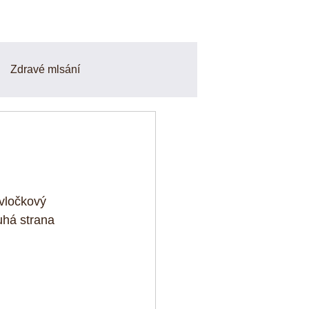
Zdravé mlsání
Smoothie a Nápoje
finy
Odpoledni svačiny
 vločkový 
uhá strana 
o a zdravé recepty