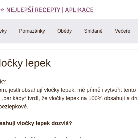
 ⭐️
NEJLEPŠÍ RECEPTY
|
APLIKACE
vky
Pomazánky
Obědy
Snídaně
Večeře
láty
Polévky
Domáci výroba
Vegetariánské
ločky lepek
RAW
Cviceni a hubnuti
Denik
D-články
Muf
ek?
, jestli obsahují vločky lepek, mě přiměli vytvořit tento
 „barikády“ tvrdí, že vločky lepek na 100% obsahují a dr
Omáčky
Zdravá strava
Vtipy, citáty, motivace
Mas
 bezlepkové.
sahují vločky lepek dozvíš?
y