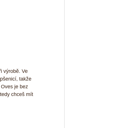
i výrobě. Ve 
pšenicí, takže 
 Oves je bez 
tedy chceš mít 