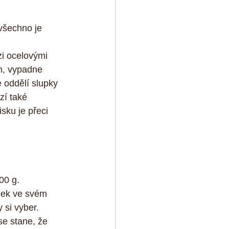
 všechno je 
i ocelovými 
m, vypadne 
 oddělí slupky 
zí také 
isku je přeci 
00 g.
mek ve svém 
 si vyber.
e stane, že 