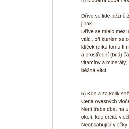
4) Moderní doba nás 
Dříve se lidé běžně ž
jinak.
Dříve se mlelo mezi 
válci, při kterém se
klíček (díku tomu ti
a prostřední (bílá) č
vitamíny a minerály, k
běžná věc!
5) Kde a za kolik se
Cena ovesných vloče
Není třeba dbát na u
okolí, kde určitě vlo
Neobsahující vločky 