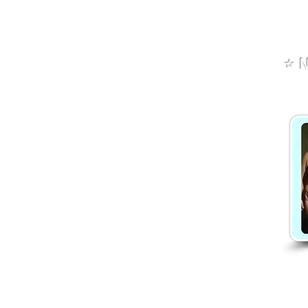
Kemp Sedmihorky: Vyplatí se
sem jet? Naše zkušenost +
⭐️
N
tipy na výlety | Danča
Hájková
Danča členství