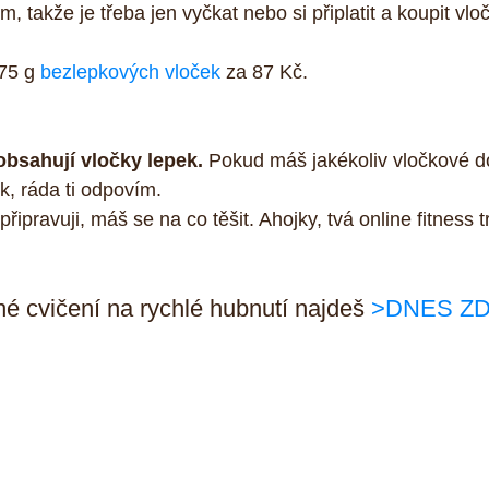
, takže je třeba jen vyčkat nebo si připlatit a koupit vlo
75 g 
bezlepkových vloček
 za 87 Kč.
obsahují vločky lepek.
 Pokud máš jakékoliv vločkové do
k, ráda ti odpovím.
připravuji, máš se na co těšit. Ahojky, tvá online fitness
é cvičení na rychlé hubnutí najdeš 
>DNES Z