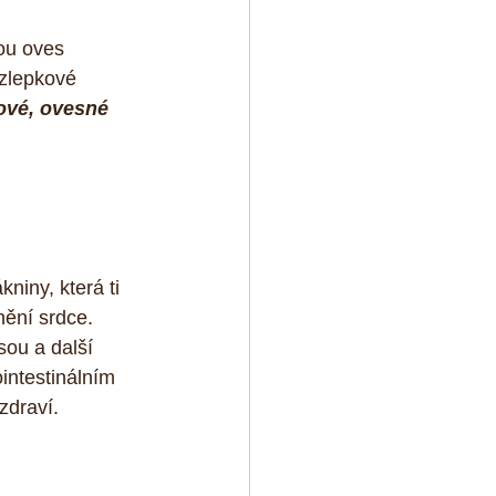
ou oves 
zlepkové 
ové, ovesné 
niny, která ti 
nění srdce. 
sou a další 
intestinálním 
zdraví.