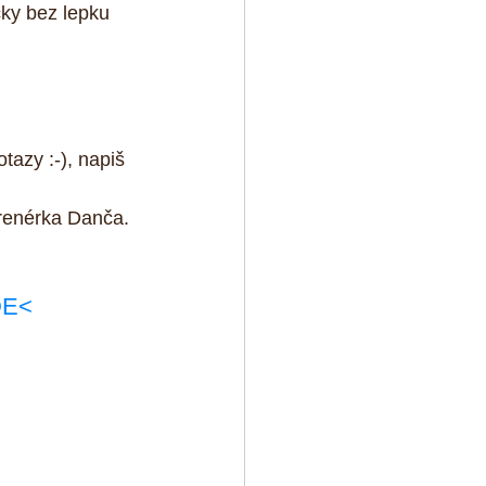
čky bez lepku 
tazy :-), napiš 
 trenérka Danča.
DE<