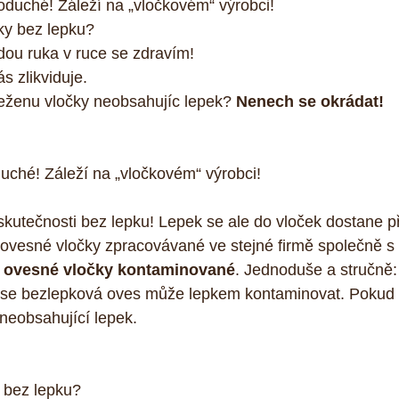
oduché! Záleží na „vločkovém“ výrobci!  
ky bez lepku?  
dou ruka v ruce se zdravím!  
 zlikviduje.  
seženu vločky neobsahujíc lepek? 
Nenech se okrádat!
duché! Záleží na „vločkovém“ výrobci!
kutečnosti bez lepku! Lepek se ale do vloček dostane př
 ovesné vločky zpracovávané ve stejné firmě společně s 
 
ovesné vločky kontaminované
. Jednoduše a stručně:
bě se bezlepková oves může lepkem kontaminovat. Pokud 
y neobsahující lepek.
y bez lepku?