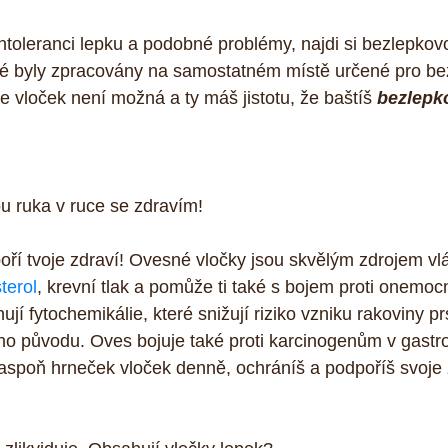
intoleranci lepku a podobné problémy, najdi si bezlepkov
eré byly zpracovány na samostatném místě určené pro be
 vloček není možná a ty máš jistotu, že baštíš 
bezlepk
u ruka v ruce se zdravím!
ří tvoje zdraví! Ovesné vločky jsou skvělým zdrojem vlák
terol
, krevní tlak a pomůže ti také s bojem proti onemoc
í fytochemikálie, které snižují riziko vzniku rakoviny pr
o původu. Oves bojuje také proti karcinogenům v gastro
 aspoň hrneček vloček denně, ochráníš a podpoříš svoje 