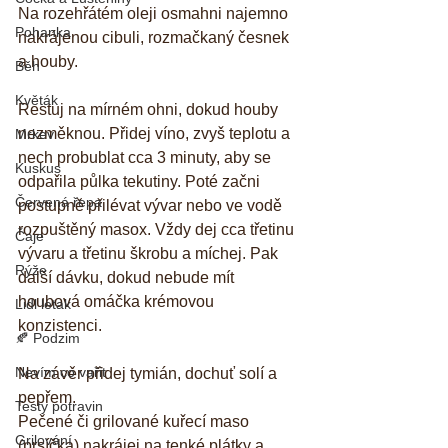
Na rozehřátém oleji osmahni najemno 
Pohanka
nakrájenou cibuli, rozmačkaný česnek 
a houby.
Běh
Květák
Restuj na mírném ohni, dokud houby 
nezměknou. Přidej víno, zvyš teplotu a 
Mrkev
nech probublat cca 3 minuty, aby se 
Kuskus
odpařila půlka tekutiny. Poté začni 
Červená řepa
postupně přilévat vývar nebo ve vodě 
rozpuštěný masox. Vždy dej cca třetinu 
Čaje
vývaru a třetinu škrobu a míchej. Pak 
Rýže
další dávku, dokud nebude mít 
houbová omáčka krémovou 
Lidl letak
konzistenci. 
🍂 Podzim
Nevím co vařit
Na závěr přidej tymián, dochuť solí a 
pepřem.
Testy potravin
Pečené či grilované kuřecí maso 
Grilování
(prsíčka) nakrájej na tenké plátky a 