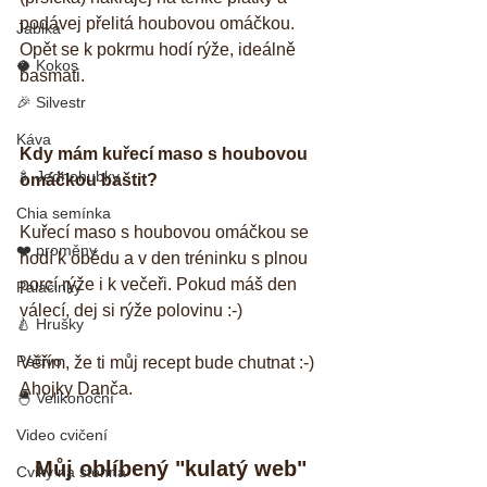
podávej přelitá houbovou omáčkou. 
Jablka
Opět se k pokrmu hodí rýže, ideálně 
🥥 Kokos
basmati.
🎉 Silvestr
Káva
Kdy mám kuřecí maso s houbovou 
🍢 Jednohubky
omáčkou baštit?
Chia semínka
Kuřecí maso s houbovou omáčkou se 
❤️ proměny
hodí k obědu a v den tréninku s plnou 
porcí rýže i k večeři. Pokud máš den 
Palačinky
válecí, dej si rýže polovinu :-)
🍐 Hrušky
Pečivo
Věřím, že ti můj recept bude chutnat :-) 
Ahojky Danča.
🐣 Velikonoční
Video cvičení
Můj oblíbený "kulatý web" 
Cviky na stehna