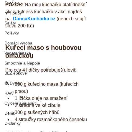
Svačiny
POZOR!
 Na moji kuchařku platí dnešní 
akce! Fitness kuchařku v akci najdeš 
🍄 Houby
na: 
DancaKucharka.cz
 (nenech si ujít 
Saláty
slevu 200 Kč)
Polévky
Domáci výroba
Kuřecí maso s houbovou 
Vegetariánské
omáčkou
Smoothie a Nápoje
Pro cca 4 lidičky potřebuješ ulovit:
BEZlepkové
🎃 Dýně
800 g kuřecího masa (kuřecích 
prsou)  
RAW
1 lžička oleje na smažení  
Cviceni a hubnuti
2 středně velké cibule  
300 g sušených hřibů  
Denik
4 stroužky rozmačkaného česneku 
D-články