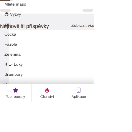
Mleté maso
😎 Výzvy
Zelí
Zobrazit vše
Nejnovější příspěvky
Čočka
Fazole
Zelenina
👨‍🍳 Luky
Brambory
Výzvy
Danča členství
Top recepty
Členství
Aplikace
🫑 Papriky
Müsli
Zdravé recepty