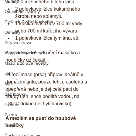
Muffiny
250 ml suchého bílého vína  
2 polévkové lžíce kukuřičného 
Odpoledni svačiny
škrobu nebo solamylu  
CviKuch Cvičici Kuchařka
1 kostka masoxu v 700 ml vody 
nebo 700 ml kuřecího vývaru  
Omáčky
1 polévková lžíce tymiánu, sůl 
Zdravá strava
A jdeme na to! :-) Kuřecí masíčko a 
Vtipy, citáty, motivace
houbičky už čekají:
Maso a zdravé recepty
Jáhly
Kuřecí maso (prsa) připrav ideálně v 
domácím grilu, pouze lehce osolená a 
Mák
opepřená nebo je dej celá péct do 
Bez mouky
trouby (jen lehce podlitá vodou, na 
180°C dokud nechytí barvičku). 
Tvaroh
Cizrna
A mezitím se pusť do houbové 
Tuňák
omáčky. 
Čočka a Luštěniny