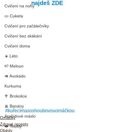
najdeš ZDE
Cvičení na nohy
🥒 Cuketa
Cvičení pro začátečníky
Cvičení bez skákání
Cvičení doma
☀️ Léto
🍉 Meloun
🥑 Avokádo
Kurkuma
🥦 Brokolice
🍌 Banány
#kuřecímasoshoubovouomáčkou
Arašídové máslo
Omáčky
Zdravé recepty
🥪 Tousty
Obědy