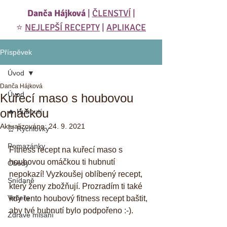
Danča Hájková
|
ČLENSTVÍ
|
⭐️
NEJLEPŠÍ RECEPTY
|
APLIKACE
Příspěvek
Úvod
Danča Hájková
Úvod
Kuřecí maso s houbovou
omáčkou
🔥 Hubnutí
Aktualizováno:
24. 9. 2021
⏰ Rychlovky
Pomazánky
Fitness recept na kuřecí maso s 
houbovou omáčkou ti hubnutí 
Obědy
nepokazí! Vyzkoušej oblíbený recept, 
Snídaně
který ženy zbožňují. Prozradím ti také 
Večeře
kdy tento houbový fitness recept baštit, 
aby tvé hubnutí bylo podpořeno :-).
Zdravé mlsání