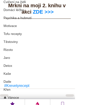
Cvičení na židli
Mrkni na moji 2. knihu v 
Domácí léčba
akci 
ZDE >>>
Psychika a hubnutí
Motivace
Tofu recepty
Těstoviny
Rizoto
Jaro
Detox
Kaše
Datle
#Krevetyrecept
Křen
🎄 Vánoce