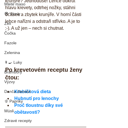
krunýře? Jednoduše! Lehce odkruť 
Mleté maso
hlavu krevety, odtrhej nožky, stáhni 
😎 Výzvy
ocásek a zbytek krunýře. V horní části 
lehce nařízni a odstraň střívko. A je to 
Zelí
:-). A už jen – nech si chutnat.
Čočka
Fazole
Zelenina
👨‍🍳 Luky
Po krevetovém receptu ženy 
Brambory
čtou:
Výzvy
Danča členství
Krabičková dieta
Hubnutí pro lenochy
🫑 Papriky
Proč tloustnu díky své 
Müsli
obětavosti?
Zdravé recepty