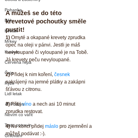
Pohanka
A můžeš se do této 
Běh
krevetové pochoutky směle 
pustit!
Květák
1)
 Omyté a okapané krevety zprudka 
Mrkev
opeč na oleji v pánvi. Jestli je máš 
Kuskus
nevyloupané či vyloupané je na Tobě. 
Já krevety peču nevyloupané.
Červená řepa
Čaje
2)
 Přidej k nim koření, 
česnek
nakrájený na jemné plátky a zakápni 
Rýže
šťávou z citronu.
Lidl letak
3)
 Přilij 
víno
 a nech asi 10 minut 
🍂 Podzim
zprudka restovat.
Nevím co vařit
Testy potravin
4) 
Ke konci přidej 
máslo
 pro zjemnění a 
můžeš podávat :-).
Grilování