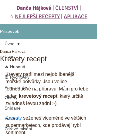
Danča Hájková
|
ČLENSTVÍ
|
⭐️
NEJLEPŠÍ RECEPTY
|
APLIKACE
Příspěvek
Úvod
Danča Hájková
Úvod
Krevety recept
🔥 Hubnutí
Krevety patří mezi nejoblíbenější 
⏰ Rychlovky
mořské potvůrky. Jsou velice 
Pomazánky
jednoduché na přípravu. Mám pro tebe 
jeden 
krevetový recept
, který určitě 
Obědy
zvládneš levou zadní :-). 
Snídaně
Krevety
 seženeš víceméně ve větších 
Večeře
supermarketech, kde prodávají rybí 
Zdravé mlsání
sortiment. 