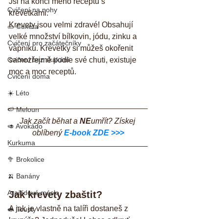
Jsi na konci mého receptu s 
Cvičení na nohy
krevetkami. 
Krevety jsou velmi zdravé! Obsahují 
🥒 Cuketa
velké množství bílkovin, jódu, zinku a 
Cvičení pro začátečníky
vápníku. Krevetky si můžeš okořenit 
Cvičení bez skákání
samozřejmě podle své chuti, existuje 
moc a moc receptů.
Cvičení doma
☀️ Léto
🍉 Meloun
Jak začít běhat a 
NE
umřít? Získej 
🥑 Avokádo
oblíbený 
E-book ZDE >>>
Kurkuma
🥦 Brokolice
🍌 Banány
Arašídové máslo
Jak krevety zbaštit?
A jak je vlastně na talíři dostaneš z 
🥪 Tousty