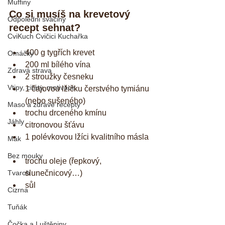
Muffiny
Co si musíš na krevetový 
Odpoledni svačiny
recept sehnat?
CviKuch Cvičici Kuchařka
400 g tygřích krevet  
Omáčky
200 ml bílého vína  
Zdravá strava
2 stroužky česneku  
Vtipy, citáty, motivace
1 čajovou lžičku čerstvého tymiánu 
(nebo sušeného)  
Maso a zdravé recepty
trochu drceného kmínu  
Jáhly
citronovou šťávu  
1 polévkovou lžíci kvalitního másla 
Mák
Bez mouky
trochu oleje (řepkový, 
Tvaroh
slunečnicový…)  
sůl 
Cizrna
Tuňák
Čočka a Luštěniny