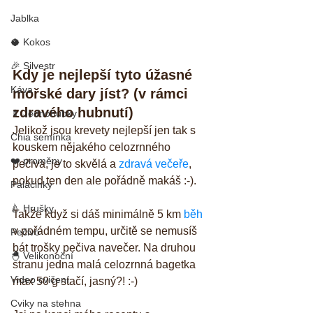
Jablka
🥥 Kokos
🎉 Silvestr
Kdy je nejlepší tyto úžasné 
Káva
mořské dary jíst? (v rámci 
zdravého hubnutí)
🍢 Jednohubky
Jelikož jsou krevety nejlepší jen tak s 
Chia semínka
kouskem nějakého celozrnného 
❤️ proměny
pečiva, je to skvělá a 
zdravá večeře
, 
pokud ten den ale pořádně makáš :-).
Palačinky
🍐 Hrušky
Takže když si dáš minimálně 5 km 
běh
v pořádném tempu, určitě se nemusíš 
Pečivo
bát trošky pečiva navečer. Na druhou 
🐣 Velikonoční
stranu jedna malá celozrnná bagetka 
Video cvičení
max 50 g stačí, jasný?! :-)
Cviky na stehna