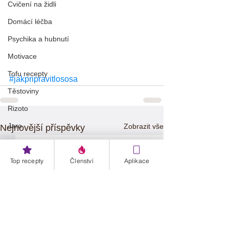
Cvičení na židli
Domácí léčba
Psychika a hubnutí
Motivace
Tofu recepty
#jakpripravitlososa
Těstoviny
Rizoto
Jaro
Zobrazit vše
Nejnovější příspěvky
Detox
Kaše
Top recepty
Členství
Aplikace
Datle
Křen
🎄 Vánoce