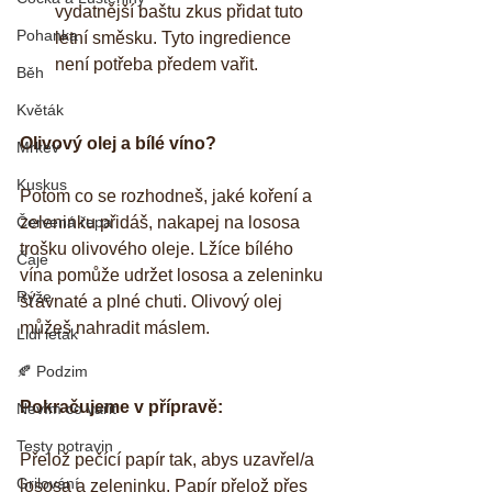
vydatnější baštu zkus přidat tuto 
Pohanka
letní směsku. Tyto ingredience 
není potřeba předem vařit.  
Běh
Květák
Olivový olej a bílé víno? 
Mrkev
Kuskus
Potom co se rozhodneš, jaké koření a 
Červená řepa
zeleninku přidáš, nakapej na lososa 
trošku olivového oleje. Lžíce bílého 
Čaje
vína pomůže udržet lososa a zeleninku 
Rýže
šťavnaté a plné chuti. Olivový olej 
můžeš nahradit máslem. 
Lidl letak
🍂 Podzim
Pokračujeme v přípravě:
Nevím co vařit
Testy potravin
Přelož pečící papír tak, abys uzavřel/a 
Grilování
lososa a zeleninku. Papír přelož přes 