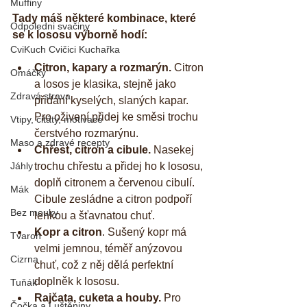
Muffiny
Tady máš některé kombinace, které 
Odpoledni svačiny
se k lososu výborně hodí:
CviKuch Cvičici Kuchařka
Citron, kapary a rozmarýn.
 Citron 
Omáčky
a losos je klasika, stejně jako 
Zdravá strava
přidání kyselých, slaných kapar. 
Pro oživení přidej ke směsi trochu 
Vtipy, citáty, motivace
čerstvého rozmarýnu.   
Maso a zdravé recepty
Chřest, citron a cibule.
 Nasekej 
Jáhly
trochu chřestu a přidej ho k lososu, 
doplň citronem a červenou cibulí. 
Mák
Cibule zesládne a citron podpoří 
Bez mouky
lehkou a šťavnatou chuť.   
Kopr a citron
. Sušený kopr má 
Tvaroh
velmi jemnou, téměř anýzovou 
Cizrna
chuť, což z něj dělá perfektní 
doplněk k lososu.   
Tuňák
Rajčata, cuketa a houby.
 Pro 
Čočka a Luštěniny