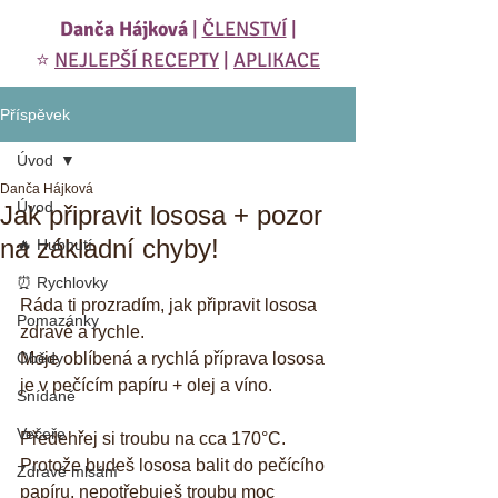
Danča Hájková
|
ČLENSTVÍ
|
⭐️
NEJLEPŠÍ RECEPTY
|
APLIKACE
Příspěvek
Úvod
Danča Hájková
Úvod
Jak připravit lososa + pozor
na základní chyby!
🔥 Hubnutí
⏰ Rychlovky
Ráda ti prozradím, jak připravit lososa 
Pomazánky
zdravě a rychle. 
Obědy
Moje oblíbená a rychlá příprava lososa 
je v pečícím papíru + olej a víno. 
Snídaně
Večeře
Předehřej si troubu na cca 170°C. 
Protože budeš lososa balit do pečícího 
Zdravé mlsání
papíru, nepotřebuješ troubu moc 