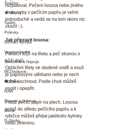
Svačiny
rozpalovat. Pečení lososa nebo jiného 
druhu ryby v pečícím papíru je velmi 
🍄 Houby
jednoduché a nedá se na tom skoro nic 
Saláty
zkazit :-). 
Polévky
Jak připravit lososa:
Domáci výroba
Vegetariánské
Ponech kůži na filetu a peč stranou s 
kůží dolů. 
Smoothie a Nápoje
Opláchni filety ve studené vodě a osuš 
BEZlepkové
je papírovými utěrkami nebo je nech 
🎃 Dýně
volně uschnout. Podle chuti můžeš 
osolit i opepřit. 
RAW
Cviceni a hubnuti
Polož pečící papír na plech. Lososa 
polož do středu pečícího papíru a k 
Denik
rybičce můžeš přidat jakékoliv bylinky 
D-články
nebo zeleninu.  