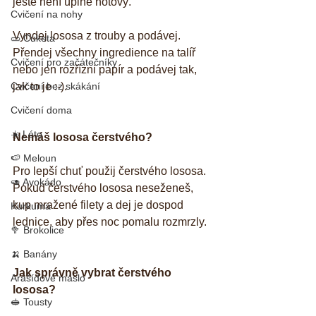
ještě není úplně hotový. 
Cvičení na nohy
Vyndej lososa z trouby a podávej. 
🥒 Cuketa
Přendej všechny ingredience na talíř 
Cvičení pro začátečníky
nebo jen rozřízni papír a podávej tak, 
Cvičení bez skákání
jak to je :-). 
Cvičení doma
☀️ Léto
Nemáš lososa čerstvého?
🍉 Meloun
Pro lepší chuť použij čerstvého lososa. 
🥑 Avokádo
Pokud čerstvého lososa neseženeš, 
kup mražené filety a dej je dospod 
Kurkuma
lednice, aby přes noc pomalu rozmrzly. 
🥦 Brokolice
🍌 Banány
Jak správně vybrat čerstvého 
Arašídové máslo
lososa?
🥪 Tousty