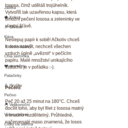
lososa, čímž uděláš trojúhelník. 
Jablka
Vytvoříš tak uzavřenou kapsu, která 
🥥 Kokos
umožní pečení lososa a zeleninky ve 
vlastní šťávě. 
🎉 Silvestr
Káva
Neslepuj papír k sobě! Ačkoliv chceš 
🍢 Jednohubky
lososa uzavřít, nechceš všechen 
vzduch úplně „uvěznit“ v pečícím 
Chia semínka
papíru. Malé množství unikajícího 
❤️ proměny
vzduchu je v pořádku :-). 
Palačinky
🍐 Hrušky
Pečení:
Pečivo
Peč 20 až 25 minut na 180°C. Chceš 
🐣 Velikonoční
docílit toho, aby byl filet z lososa matný 
Video cvičení
a snadno rozdělitelný. Průhledné, 
načervenalé maso znamená, že losos 
Cviky na stehna