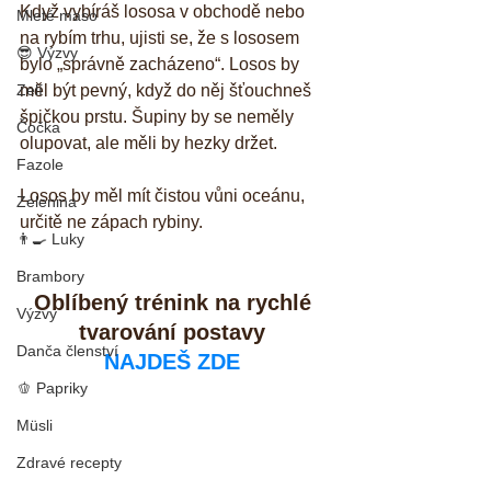
Když vybíráš lososa v obchodě nebo 
Mleté maso
na rybím trhu, ujisti se, že s lososem 
😎 Výzvy
bylo „správně zacházeno“. Losos by 
Zelí
měl být pevný, když do něj šťouchneš 
špičkou prstu. Šupiny by se neměly 
Čočka
olupovat, ale měli by hezky držet.  
Fazole
Losos by měl mít čistou vůni oceánu, 
Zelenina
určitě ne zápach rybiny. 
👨‍🍳 Luky
Brambory
Oblíbený trénink na rychlé 
Výzvy
tvarování postavy
Danča členství
NAJDEŠ ZDE
🫑 Papriky
Müsli
Zdravé recepty