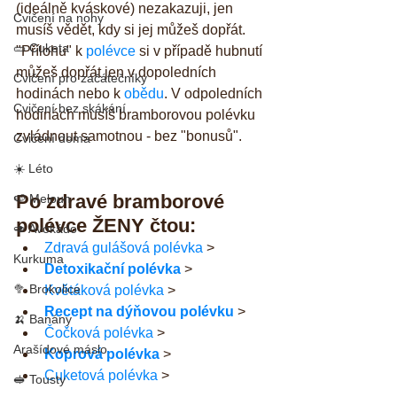
(ideálně kváskové) nezakazuji, jen 
Cvičení na nohy
musíš vědět, kdy si jej můžeš dopřát. 
🥒 Cuketa
"Přílohu" k 
polévce
 si v případě hubnutí 
můžeš dopřát jen v dopoledních 
Cvičení pro začátečníky
hodinách nebo k 
obědu
. V odpoledních 
Cvičení bez skákání
hodinách musíš bramborovou polévku 
zvládnout samotnou - bez "bonusů".
Cvičení doma
☀️ Léto
Po zdravé bramborové 
🍉 Meloun
polévce ŽENY čtou: 
🥑 Avokádo
Zdravá gulášová polévka
 >  
Kurkuma
Detoxikační polévka
 >  
🥦 Brokolice
Květáková polévka
 >  
Recept na dýňovou polévku
 >  
🍌 Banány
Čočková polévka
 >  
Arašídové máslo
Koprová polévka
 >  
Cuketová polévka
 > 
🥪 Tousty