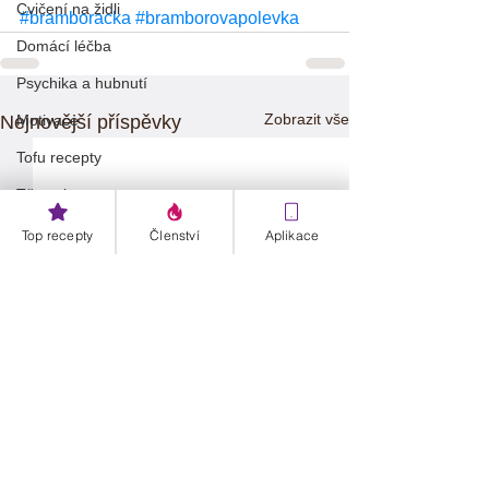
Cvičení na židli
#bramboracka
#bramborovapolevka
Domácí léčba
Psychika a hubnutí
Zobrazit vše
Nejnovější příspěvky
Motivace
Tofu recepty
Těstoviny
Rizoto
Top recepty
Členství
Aplikace
Jaro
Detox
Kaše
Datle
Křen
🎄 Vánoce