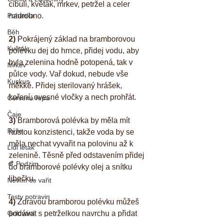
cibuli, květák, mrkev, petržel a celer 
nadrobno. 
Pohanka
Běh
2) 
Pokrájený základ na bramborovou 
Květák
polévku dej do hrnce, přidej vodu, aby 
byla zelenina hodně potopená, tak v 
Mrkev
půlce vody. Vař dokud, nebude vše 
Kuskus
měkké. Přidej sterilovaný hrášek, 
koření, ovesné vločky a nech prohřát. 
Červená řepa
Čaje
3)
 Bramborová polévka by měla mít 
Rýže
hustou konzistenci, takže voda by se 
měla nechat vyvařit na polovinu až k 
Lidl letak
zelenině. Těsně před odstavením přidej 
🍂 Podzim
do bramborové polévky olej a snítku 
libečku. 
Nevím co vařit
Testy potravin
4)
 Zdravou bramborou polévku můžeš 
podávat s petrželkou navrchu a přidat 
Grilování