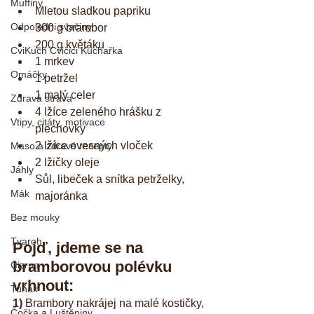
Muffiny
Mletou sladkou papriku  
Odpoledni svačiny
300 g brambor  
200 g květáku  
CviKuch Cvičici Kuchařka
1 mrkev  
Omáčky
1 petržel  
1 malý celer
Zdravá strava
4 lžíce zeleného hrášku z 
Vtipy, citáty, motivace
plechovky  
2 lžíce ovesných vloček  
Maso a zdravé recepty
2 lžičky oleje  
Jáhly
Sůl, libeček a snítka petrželky, 
Mák
majoránka 
Bez mouky
Tvaroh
Pojď, jdeme se na 
bramborovou polévku 
Cizrna
vrhnout:
Tuňák
1)
 Brambory nakrájej na malé kostičky, 
Čočka a Luštěniny