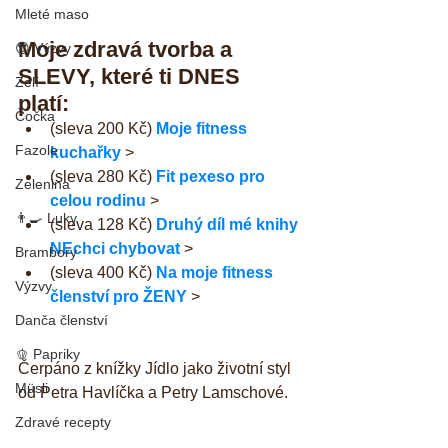
Mleté maso
Moje zdravá tvorba a 
😎 Výzvy
SLEVY, které ti DNES 
Zelí
platí: 
Čočka
(sleva 200 Kč) 
Moje fitness 
Fazole
kuchařky
 >  
(sleva 280 Kč) 
Fit pexeso pro 
Zelenina
celou rodinu
 >  
👨‍🍳 Luky
(sleva 128 Kč) 
Druhý díl mé knihy 
NEchci chybovat
 >  
Brambory
(sleva 400 Kč) 
Na moje fitness 
Výzvy
členství pro ŽENY
 > 
Danča členství
🫑 Papriky
Čerpáno z knížky Jídlo jako životní styl 
Müsli
od Petra Havlíčka a Petry Lamschové.
Zdravé recepty