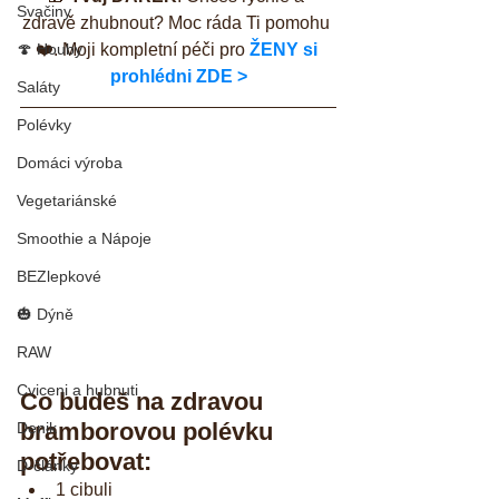
Svačiny
zdravě zhubnout? Moc ráda Ti pomohu 
🍄 Houby
❤️. Moji kompletní péči pro 
ŽENY si 
prohlédni ZDE >
Saláty
Polévky
Domáci výroba
Vegetariánské
Smoothie a Nápoje
BEZlepkové
🎃 Dýně
RAW
Cviceni a hubnuti
Co budeš na zdravou 
bramborovou polévku 
Denik
potřebovat: 
D-články
1 cibuli  