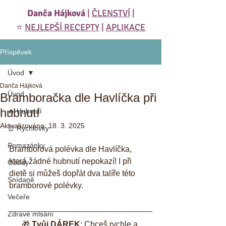
Danča Hájková
|
ČLENSTVÍ
|
⭐️
NEJLEPŠÍ RECEPTY
|
APLIKACE
Příspěvek
Úvod
Danča Hájková
Úvod
Bramboračka dle Havlíčka při
hubnutí
🔥 Hubnutí
Aktualizováno:
18. 3. 2025
⏰ Rychlovky
Pomazánky
Bramborová polévka dle Havlíčka, 
která žádné hubnutí nepokazí! I při 
Obědy
dietě si můžeš dopřát dva talíře této 
Snídaně
bramborové polévky. 
Večeře
Zdravé mlsání
🎁 
Tvůj DÁREK
: Chceš rychle a 