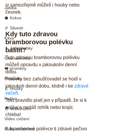
si samozřejmě můžeš i houby nebo 
Jablka
česnek.
🥥 Kokos
🎉 Silvestr
Kdy tuto zdravou 
Káva
bramborovou polévku 
🍢 Jednohubky
baštit?
Tuto zdravou bramborovou polévku 
Chia semínka
můžeš opravdu v jakoukoliv denní 
❤️ proměny
dobu.
Palačinky
Polévky bez zahušťovadel se hodí v 
jakoukoli denní dobu, klidně i ke 
zdravé 
🍐 Hrušky
večeři
.
Pečivo
Toto pravidlo platí jen v případě, že si k 
polévce nedáš rohlík nebo krajíc 
🐣 Velikonoční
chleba!
Video cvičení
K bramborové polévce ti zdravé pečivo 
Cviky na stehna