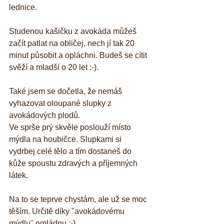
lednice. 
Studenou kašičku z avokáda můžeš 
začít patlat na obličej, nech jí tak 20 
minut působit a opláchni. Budeš se cítit 
svěží a mladší o 20 let :-).
Také jsem se dočetla, že nemáš 
vyhazovat oloupané slupky z 
avokádových plodů. 
Ve sprše prý skvěle poslouží místo 
mýdla na houbičce. Slupkami si 
vydrbej celé tělo a tím dostaneš do 
kůže spoustu zdravých a příjemných 
látek.
Na to se teprve chystám, ale už se moc 
těším. Určitě díky "avokádovému 
mýdlu" omládnu :-).