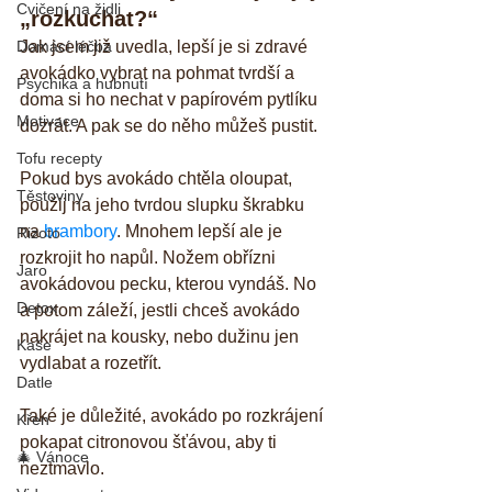
Cvičení na židli
„rozkuchat?“
Domácí léčba
Jak jsem již uvedla, lepší je si zdravé 
avokádko vybrat na pohmat tvrdší a 
Psychika a hubnutí
doma si ho nechat v papírovém pytlíku 
Motivace
dozrát. A pak se do něho můžeš pustit. 
Tofu recepty
Pokud bys avokádo chtěla oloupat, 
Těstoviny
použij na jeho tvrdou slupku škrabku 
na 
brambory
. Mnohem lepší ale je 
Rizoto
rozkrojit ho napůl. Nožem obřízni 
Jaro
avokádovou pecku, kterou vyndáš. No 
Detox
a potom záleží, jestli chceš avokádo 
nakrájet na kousky, nebo dužinu jen 
Kaše
vydlabat a rozetřít.
Datle
Také je důležité, avokádo po rozkrájení 
Křen
pokapat citronovou šťávou, aby ti 
🎄 Vánoce
neztmavlo.