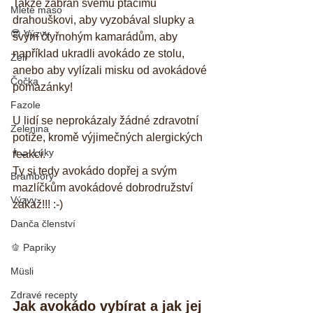
Takže zabraň svému ptačímu 
Mleté maso
drahouškovi, aby vyzobával slupky a 
😎 Výzvy
svým čtyřnohým kamarádům, aby 
například ukradli avokádo ze stolu, 
Zelí
anebo aby vylízali misku od avokádové 
Čočka
pomazánky! 
Fazole
U lidí se neprokázaly žádné zdravotní 
Zelenina
potíže, kromě výjimečných alergických 
👨‍🍳 Luky
reakcí.
Ty si tedy avokádo dopřej a svým 
Brambory
mazlíčkům avokádové dobrodružství 
Výzvy
zakaž!!! :-)
Danča členství
🫑 Papriky
Müsli
Zdravé recepty
Jak avokádo vybírat a jak jej 