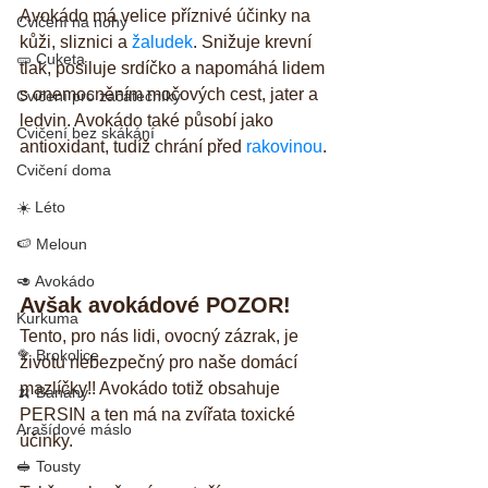
Avokádo má velice příznivé účinky na 
Cvičení na nohy
kůži, sliznici a 
žaludek
. Snižuje krevní 
🥒 Cuketa
tlak, posiluje srdíčko a napomáhá lidem 
s onemocněním močových cest, jater a 
Cvičení pro začátečníky
ledvin. Avokádo také působí jako 
Cvičení bez skákání
antioxidant, tudíž chrání před 
rakovinou
.
Cvičení doma
☀️ Léto
🍉 Meloun
🥑 Avokádo
Avšak avokádové POZOR!
Kurkuma
Tento, pro nás lidi, ovocný zázrak, je 
🥦 Brokolice
životu nebezpečný pro naše domácí 
mazlíčky!! Avokádo totiž obsahuje 
🍌 Banány
PERSIN a ten má na zvířata toxické 
Arašídové máslo
účinky. 
🥪 Tousty