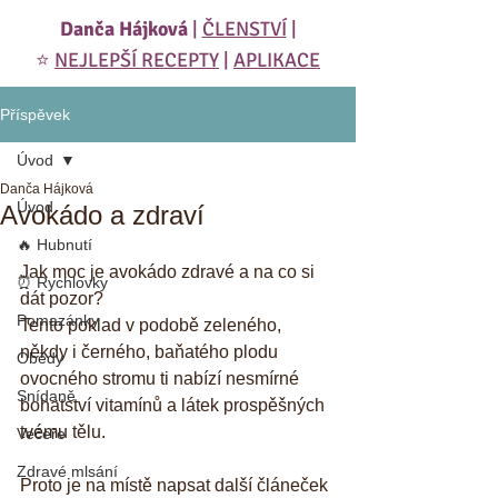
Danča Hájková
|
ČLENSTVÍ
|
⭐️
NEJLEPŠÍ RECEPTY
|
APLIKACE
Příspěvek
Úvod
Danča Hájková
Úvod
Avokádo a zdraví
🔥 Hubnutí
Jak moc je avokádo zdravé a na co si 
⏰ Rychlovky
dát pozor?
Pomazánky
Tento poklad v podobě zeleného, 
někdy i černého, baňatého plodu 
Obědy
ovocného stromu ti nabízí nesmírné 
Snídaně
bohatství vitamínů a látek prospěšných 
tvému tělu. 
Večeře
Zdravé mlsání
Proto je na místě napsat další článeček 