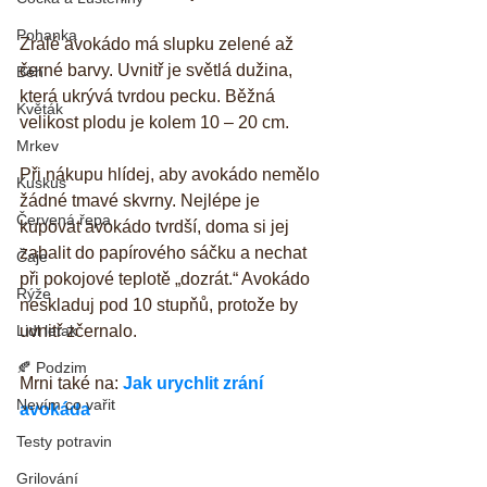
Pohanka
Zralé avokádo má slupku zelené až 
černé barvy. Uvnitř je světlá dužina, 
Běh
která ukrývá tvrdou pecku. Běžná 
Květák
velikost plodu je kolem 10 – 20 cm.
Mrkev
Při nákupu hlídej, aby avokádo nemělo 
Kuskus
žádné tmavé skvrny. Nejlépe je 
Červená řepa
kupovat avokádo tvrdší, doma si jej 
zabalit do papírového sáčku a nechat 
Čaje
při pokojové teplotě „dozrát.“ Avokádo 
Rýže
neskladuj pod 10 stupňů, protože by 
Lidl letak
uvnitř zčernalo.
🍂 Podzim
Mrni také na: 
Jak urychlit zrání 
Nevím co vařit
avokáda
Testy potravin
Grilování