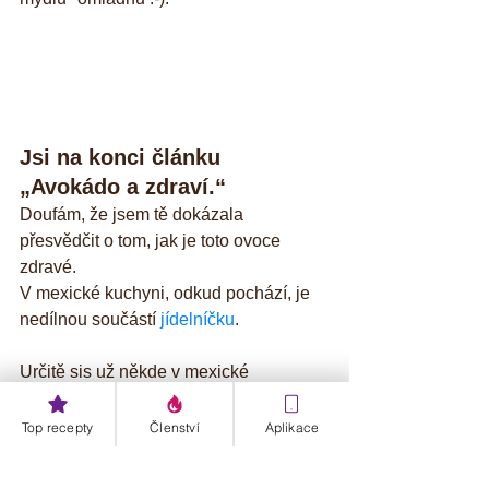
Jsi na konci článku 
„Avokádo a zdraví.“
Doufám, že jsem tě dokázala 
přesvědčit o tom, jak je toto ovoce 
zdravé. 
V mexické kuchyni, odkud pochází, je 
nedílnou součástí 
jídelníčku
. 
Určitě sis už někde v mexické 
restauraci nenechala ujít skvělé 
omáčky, po kterých člověku lezou oči z 
Top recepty
Členství
Aplikace
důlků, neboť většinou pálí jako čert :-). 