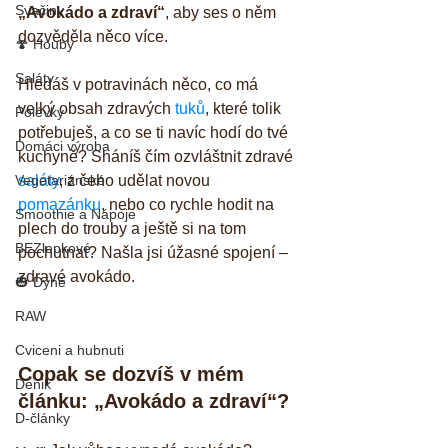
Svačiny
„Avokádo a zdraví“
, aby ses o něm 
dozvěděla něco více. 
🍄 Houby
Saláty
Hledáš v potravinách něco, co má 
velký obsah zdravých 
tuků
, které tolik 
Polévky
potřebuješ, a co se ti navíc hodí do tvé 
Domáci výroba
kuchyně? Sháníš čím ozvláštnit zdravé 
Vegetariánské
saláty
, z čeho udělat novou 
pomazánku
, nebo co rychle hodit na 
Smoothie a Nápoje
plech do trouby a ještě si na tom 
BEZlepkové
pochutnat? Našla jsi úžasné spojení – 
zdravé avokádo.
🎃 Dýně
RAW
Cviceni a hubnuti
Copak se dozvíš v mém 
Denik
článku: „Avokádo a zdraví“?
D-články