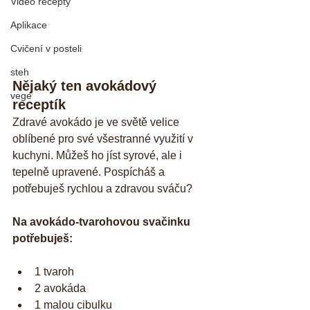
Video recepty
Aplikace
Cvičení v posteli
steh
Nějaký ten avokádový 
vege
receptík
Zdravé avokádo je ve světě velice 
oblíbené pro své všestranné využití v 
kuchyni. Můžeš ho jíst syrové, ale i 
tepelně upravené. Pospícháš a 
potřebuješ rychlou a zdravou sváču?
Na avokádo-tvarohovou svačinku 
potřebuješ:
1 tvaroh  
2 avokáda  
1 malou cibulku  