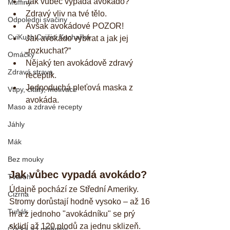
Jak vůbec vypadá avokádo?  
Muffiny
Zdravý vliv na tvé tělo.  
Odpoledni svačiny
Avšak avokádové POZOR!  
CviKuch Cvičici Kuchařka
Jak avokádo vybírat a jak jej 
„rozkuchat?“  
Omáčky
Nějaký ten avokádově zdravý 
Zdravá strava
receptík.  
Jednoduchá pleťová maska z 
Vtipy, citáty, motivace
avokáda. 
Maso a zdravé recepty
Jáhly
Mák
Bez mouky
Jak vůbec vypadá avokádo?
Tvaroh
Údajně pochází ze Střední Ameriky. 
Cizrna
Stromy dorůstají hodně vysoko – až 16 
Tuňák
m a z jednoho "avokádníku" se prý 
sklidí až 120 plodů za jednu sklizeň. 
Čočka a Luštěniny