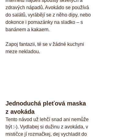
internetu najdeš spousty skvělých a 
zdravých nápadů. Avokádo se používá 
do salátů, vyrábějí se z něho dipy, nebo 
dokonce i pomazánky na sladko – s 
banánem a kakaem. 
Zapoj fantazii, té se v žádné kuchyni 
meze nekladou.
Jednoduchá pleťová maska 
z avokáda
Tento návod už lehčí snad ani nemůže 
být :-). Vydlabej si dužinu z avokáda, v 
mističce jí rozmačkej, dej vychladit do 