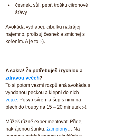
česnek, sůl, pepř, trošku citronové 
šťávy 
Avokáda vydlabej, cibulku nakrájej 
najemno, prolisuj česnek a smíchej s 
kořením. A je to :-).
A sakra! Že potřebuješ i rychlou a 
zdravou večeři
?
To si potom vezmi rozpůlená avokáda s 
vyndanou peckou a klepni do nich 
vejce
. Posyp sýrem a šup s nimi na 
plech do trouby na 15 – 20 minutek :-).
Můžeš různě experimentovat. Přidej 
nakrájenou šunku, 
žampiony
… Na 