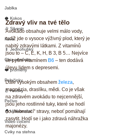
Jablka
🥥 Kokos
Zdravý vliv na tvé tělo
🎉 Silvestr
Avokádo obsahuje velmi málo vody, 
tudíž jde o vysoce výživný plod, který je 
Káva
nabitý zdravými látkami. Z vitamínů 
🍢 Jednohubky
jsou to – C, E, K, H, B 3, B 5… Nejvíce 
Chia semínka
se pyšní vitamínem 
B6
 – ten dodává 
úlevu lidem s depresemi. 
❤️ proměny
Palačinky
Dále vysokým obsahem 
železa
, 
magnézia, draslíku, mědi. Co je však 
🍐 Hrušky
na zdravém avokádu to nejcennější, 
Pečivo
jsou jeho rostlinné tuky, které se hodí 
🐣 Velikonoční
do „hubnoucí“ stravy, neboť pomáhají 
zasytit. Hodí se i jako zdravá náhražka 
Video cvičení
majonézy.
Cviky na stehna