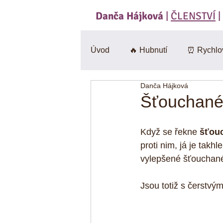
Danča Hájková
|
ČLENSTVÍ
|
Úvod
🔥 Hubnutí
⏰ Rychlo
Danča Hájková
Svačiny
🍄 Houby
Sa
Šťouchané
BEZlepkové
🎃 Dýně
Když se řekne 
šťou
proti nim, já je takh
vylepšené šťouchané
CviKuch Cvičici Kuchařka
Jsou totiž s čerstvý
Jáhly
Mák
Bez mouk