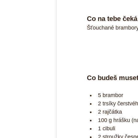
Co na tebe čeká
Šťouchané brambory 
Co budeš muset
5 brambor  
2 trsíky čerstvé
2 rajčátka  
100 g hrášku (n
1 cibuli  
2 stroužky česn