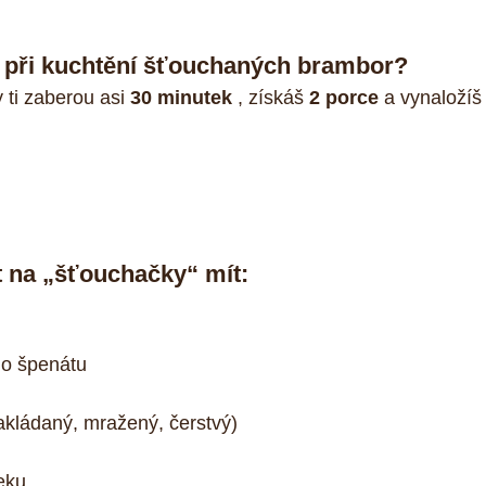
 při kuchtění šťouchaných brambor?
ti zaberou asi 
30 minutek
 , získáš 
2 porce 
a vynaložíš 
 na „šťouchačky“ mít:
ho špenátu  
akládaný, mražený, čerstvý)  
eku  