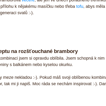
 bramborová 
večeře
, ale jen ve dnech pořádného tréninku
o přílohu k nějakému masíčku nebo třeba 
tofu
, abys měla 
generaci svalů :-).
ceptu na rozšťouchané brambory
mbinaci jsem si opravdu oblíbila. Jsem schopná k nim z
eniny s balkánem nebo kyselou okurku. 
cky meze nekladou :-). Pokud máš svoji oblíbenou kombin
 tak mi ji napiš. Moc ráda se nechám inspirovat :-). Da