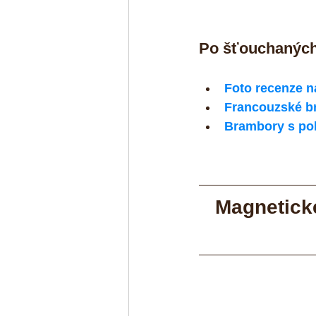
Po šťouchaných
Foto recenze n
Francouzské b
Brambory s p
Magnetické