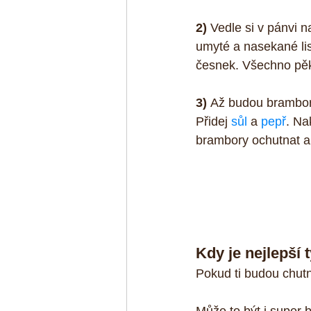
2)
 Vedle si v pánvi 
umyté a nasekané lis
česnek. Všechno pěk
3) 
Až budou brambory
Přidej 
sůl
 a 
pepř
. Na
brambory ochutnat a 
Kdy je nejlepší
Pokud ti budou chut