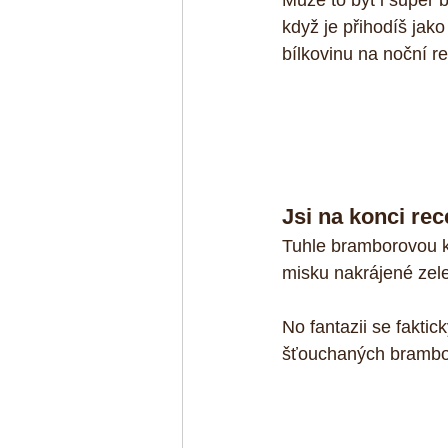
Může to být i super
když je přihodíš jak
bílkovinu na noční re
Jsi na konci re
Tuhle bramborovou ko
misku nakrájené zel
No fantazii se fakti
šťouchaných brambor,