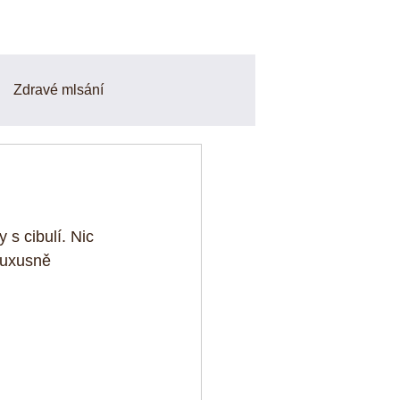
Zdravé mlsání
Smoothie a Nápoje
finy
Odpoledni svačiny
 s cibulí. Nic 
luxusně 
o a zdravé recepty