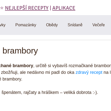
 ⭐️
NEJLEPŠÍ RECEPTY
|
APLIKACE
vky
Pomazánky
Obědy
Snídaně
Večeře
láty
Polévky
Domáci výroba
Vegetariánské
 brambory
RAW
Cviceni a hubnuti
Denik
D-články
Muf
chané brambory
, určitě si vybavíš rozmačkané brambory
le zbožňuji, ale nedávno mi padl do oka 
zdravý recept
 na 
 brambory. 
Omáčky
Zdravá strava
Vtipy, citáty, motivace
Mas
m špenátem, rajčaty a hráškem – veliká dobrota :-).
y