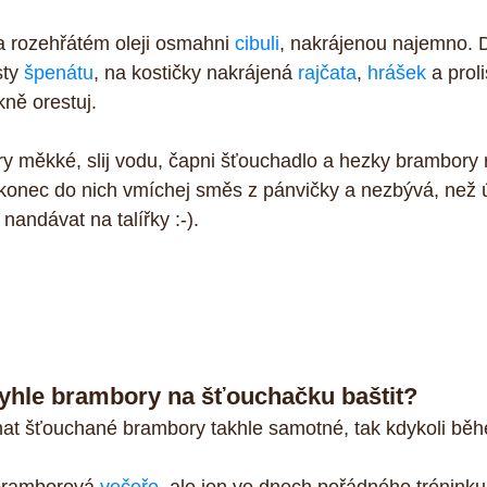
na rozehřátém oleji osmahni 
cibuli
, nakrájenou najemno. D
ty 
špenátu
, na kostičky nakrájená 
rajčata
, 
hrášek
 a prol
ně orestuj.
 měkké, slij vodu, čapni šťouchadlo a hezky brambory 
konec do nich vmíchej směs z pánvičky a nezbývá, než 
nandávat na talířky :-).
 tyhle brambory na šťouchačku baštit?
nat šťouchané brambory takhle samotné, tak kdykoli běh