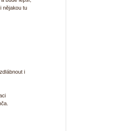
 a bude lepší, 
i nějakou tu 
dlábnout i 
aci 
nča.