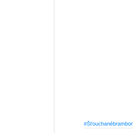
#Šťouchanébrambor