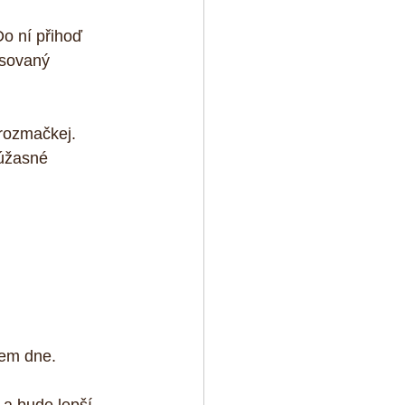
o ní přihoď 
isovaný 
rozmačkej. 
úžasné 
em dne. 