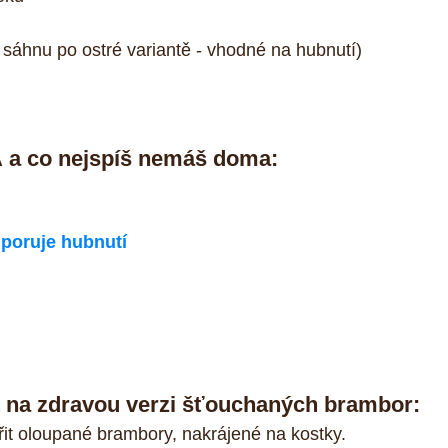
 sáhnu po ostré variantě - vhodné na hubnutí) 
Á a co nejspíš nemáš doma:
dporuje hubnutí
 na zdravou verzi šťouchaných brambor:
ařit oloupané brambory, nakrájené na kostky.