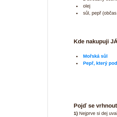
olej  
sůl, pepř (občas
Kde nakupuji J
Mořská sůl
Pepř, který po
Pojď se vrhnout
1)
 Nejprve si dej uv