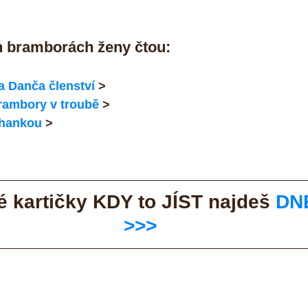
 bramborách ženy čtou:
a Danča členství
 >
rambory v troubě
 >
ohankou
 >
 kartičky KDY to JÍST najdeš 
DN
>>>